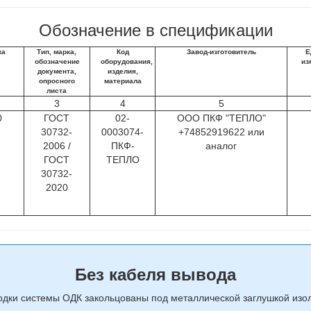
Обозначение в спецификации
ка
Тип, марка,
Код
Завод-изготовитель
Е
обозначение
оборудования,
из
документа,
изделия,
опросного
материала
листа
3
4
5
0
ГОСТ
02-
ООО ПКФ "ТЕПЛО"
30732-
0003074-
+74852919622 или
2006 /
ПКФ-
аналог
ГОСТ
ТЕПЛО
30732-
2020
Без кабеля вывода
одки системы ОДК закольцованы под металлической заглушкой изо