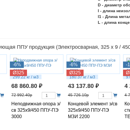
D - диаметр об
l - длина неизо
l1 - Длина мет
L - длина конц
ующая ППУ продукция (Электросварная, 325 х 9 / 45
-6%
-6%
-
Ø325
Ø325
Ø
299.22 кг / м3
180.37 кг / м3
9.
68 860.80 ₽
43 137.80 ₽
4
72 992.40р
45 726.10р
4 
Неподвижная опора э/
Концевой элемент э/св
Ко
св 325х9/450 ППУ-ПЭ
325х9/450 ППУ-ПЭ
ст
3000
МЗИ 2200
Т