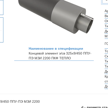
Ар
Ве
О
Т
Д
М
Г
Наименование в спецификации
Т
Концевой элемент э/св 325х9/450 ППУ-
С
ПЭ МЗИ 2200
ПКФ ТЕПЛО
Т
Т
Д
К
с
Д
d - диаметр ст