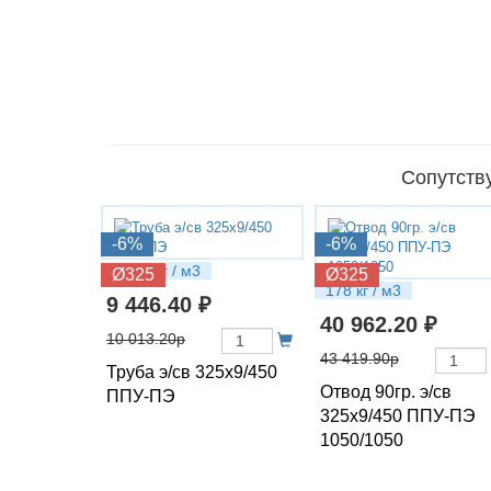
Сопутств
-6%
-6%
84.85 кг / м3
Ø325
Ø325
178 кг / м3
9 446.40 ₽
40 962.20 ₽
10 013.20р
43 419.90р
Труба э/св 325х9/450
Отвод 90гр. э/св
ППУ-ПЭ
325х9/450 ППУ-ПЭ
1050/1050