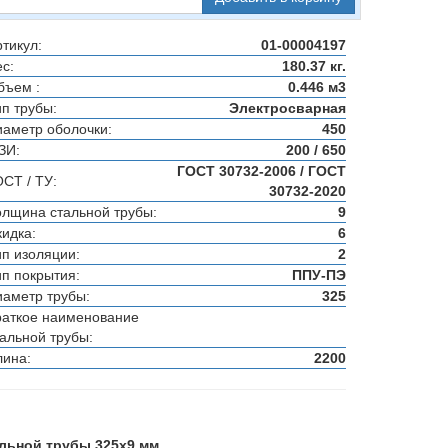
тикул:
01-00004197
с:
180.37 кг.
бъем :
0.446 м3
ип трубы:
Электросварная
иаметр оболочки:
450
ЗИ:
200 / 650
ГОСТ 30732-2006 / ГОСТ
ОСТ / ТУ:
30732-2020
олщина стальной трубы:
9
кидка:
6
ип изоляции:
2
ип покрытия:
ППУ-ПЭ
иаметр трубы:
325
раткое наименование
тальной трубы:
лина:
2200
альной трубы 325х9 мм