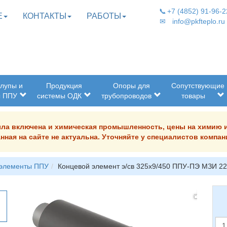
📞
+7 (4852) 91-96-2
Е
КОНТАКТЫ
РАБОТЫ
✉
info@pkfteplo.ru
лупы и
Продукция
Опоры для
Сопутствующие
ы ППУ
системы ОДК
трубопроводов
товары
была включена и химическая промышленность, цены на химию 
нная на сайте не актуальна. Уточняйте у специалистов комп
 элементы ППУ
Концевой элемент э/св 325х9/450 ППУ-ПЭ МЗИ 2