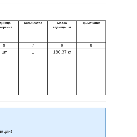
диница
Количество
Масса
Примечание
мерения
еденицы, кг
6
7
8
9
шт
1
180.37 кг
ляции)