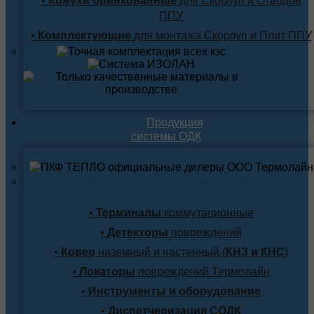
•
Кожухи оцинкованные
для Скорлуп и Отводов
ППУ
•
Комплектующие
для монтажа Скорлуп и Плит ППУ
Продукция
системы ОДК
Система оперативного дистанционного
контроля (СОДК)
•
Терминалы
коммутационные
•
Детекторы
повреждений
•
Ковер
наземный и настенный (
КНЗ и КНС
)
•
Локаторы
повреждений Термолайн
•
Инструменты и оборудование
•
Диспетчеризация СОДК