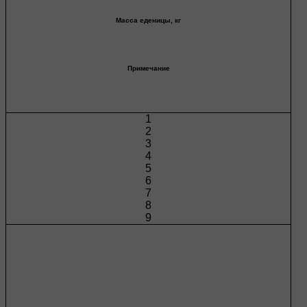
Масса еденицы, кг
Примечание
1
2
3
4
5
6
7
8
9