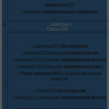
•
Скорлупа
ППУ
• Комплект
нагревательных элементов
Скорлупы и
Плиты ППУ
Скорлупа ППУ
• Скорлупа ППУ
без покрытия
• Скорлупа ППУ покрытие
стеклопластик
• Скорлупа ППУ покрытие
армированная фольга
• Скорлупа ППУ покрытие
оцинкованный лист
•
Отвод скорлупа ППУ
с различными типами
покрытия
Плита ППУ
• Плита ППУ
без плокрытия
• Плита ППУ с покрытием
армированная фольга
Прочее