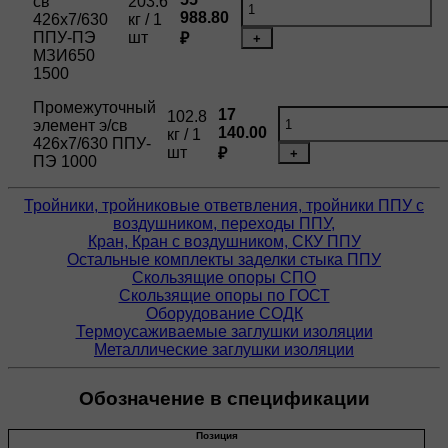
св
203.6
988.80
426х7/630
кг / 1
ППУ-ПЭ
шт
₽
+
МЗИ650
1500
Промежуточный
17
102.8
элемент э/св
140.00
кг / 1
426х7/630 ППУ-
шт
₽
+
ПЭ 1000
Тройники, тройниковые ответвления, тройники ППУ с
воздушником, переходы ППУ,
Кран, Кран с воздушником, СКУ ППУ
Остальные комплекты заделки стыка ППУ
Скользящие опоры СПО
Скользящие опоры по ГОСТ
Оборудование СОДК
Термоусаживаемые заглушки изоляции
Металлические заглушки изоляции
Обозначение в спецификации
Позиция