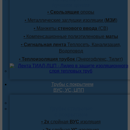
лучшим ценам
•
Скользящие
опоры
• Металлические заглушки изоляции (
МЗИ
)
• Манжеты
стенового ввода
(СВ)
• Компенсационные полиэтиленовые
маты
•
Сигнальная лента
Теплосеть, Канализация,
Водоповод
•
Теплоизоляция трубок
(Энергофлекс, Тилит)
Трубы с покрытием
ВУС, УС, ЦПП
Трубы стальные
с покрытием
•
2х
слойная
ВУС
изоляция
•
2х
слойная
УС
изоляция