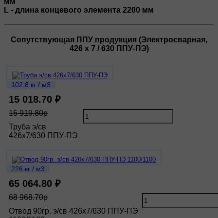
мм
L - длина концевого элемента 2200 мм
Сопутствующая ППУ продукция (Электросварная,
426 х 7 / 630 ППУ-ПЭ)
102.8 кг / м3
15 018.70 ₽
15 919.80р
Труба э/св
426х7/630 ППУ-ПЭ
226 кг / м3
65 064.80 ₽
68 968.70р
Отвод 90гр. э/св 426х7/630 ППУ-ПЭ