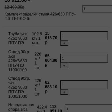
10 912.00 ₽
12 400.00р
Комплект заделки стыка 426/630 ППУ-
ПЭ ТЕПЛО-6
15
Труба э/св
102.8
018.70
426х7/630
кг / 1
ППУ-ПЭ
м.п.
₽
+
Отвод 90гр.
226
65
э/св
кг /
064.80
426х7/630
1
ППУ-ПЭ
₽
+
шт
1100/1100
Отвод 90гр.
226
62
э/св
кг /
688.10
426х7/630
1
ППУ-ПЭ
₽
+
шт
1030/1030
Неподвижная
112
422.4
опора э/св
051.10
кг / 1