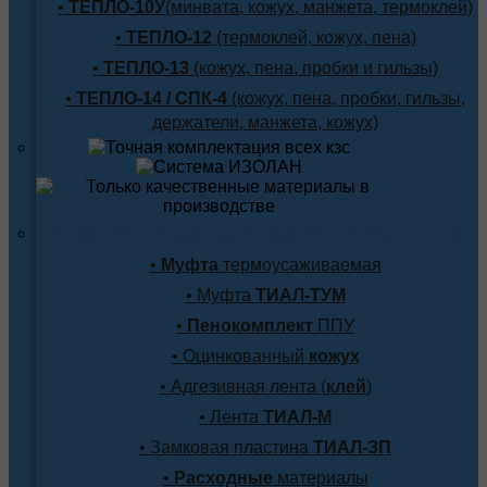
•
ТЕПЛО-10У
(минвата, кожух, манжета, термоклей)
•
ТЕПЛО-12
(термоклей, кожух, пена)
•
ТЕПЛО-13
(кожух, пена, пробки и гильзы)
•
ТЕПЛО-14 / СПК-4
(кожух, пена, пробки, гильзы,
держатели, манжета, кожух)
Комплектующие для заделки любого стыка
•
Муфта
термоусаживаемая
• Муфта
ТИАЛ-ТУМ
•
Пенокомплект
ППУ
• Оцинкованный
кожух
• Адгезивная лента (
клей
)
• Лента
ТИАЛ-М
• Замковая пластина
ТИАЛ-ЗП
•
Расходные
материалы