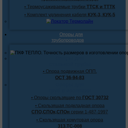
• Термоусаживаемые трубки
ТТСК и ТТТК
• Комплект удлинения кабеля
КУК-3, КУК-5
Опоры для
трубопроводов
Опоры для
стальной трубы
• Опора подвижная ОПП.
ОСТ 36-94-83
Опоры для
труб в изоляции
• Опоры скользящие по
ГОСТ 30732
• Скользящая подкладная опора
СПО,СПОк,СПОн
серии 1-487-1997
• Скользящая хомутовая опора
313.ТС-008