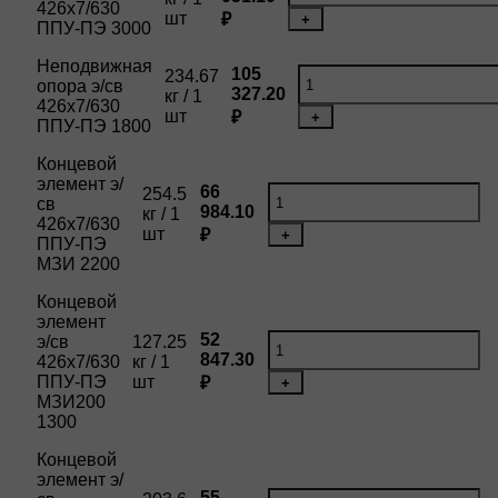
426х7/630
шт
₽
+
ППУ-ПЭ 3000
Неподвижная
105
234.67
опора э/св
327.20
кг / 1
426х7/630
шт
₽
+
ППУ-ПЭ 1800
Концевой
элемент э/
66
254.5
св
984.10
кг / 1
426х7/630
шт
₽
+
ППУ-ПЭ
МЗИ 2200
Концевой
элемент
52
э/св
127.25
847.30
426х7/630
кг / 1
ППУ-ПЭ
шт
₽
+
МЗИ200
1300
Концевой
элемент э/
55