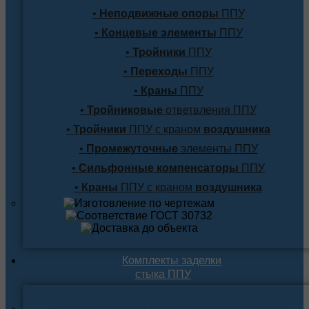
•
Неподвижные опоры
ППУ
•
Концевые элементы
ППУ
•
Тройники
ППУ
•
Переходы
ППУ
•
Краны
ППУ
•
Тройниковые
ответвления ППУ
•
Тройники
ППУ с краном
воздушника
•
Промежуточные
элементы ППУ
•
Сильфонные компенсаторы
ППУ
•
Краны
ППУ с краном
воздушника
Комплекты заделки
стыка ППУ
Комплекты для подземной прокладки