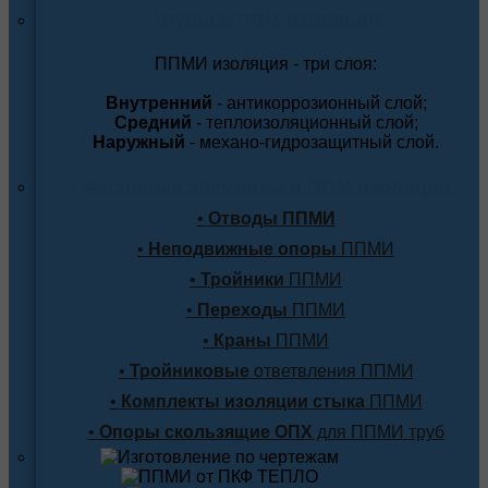
Трубы в ППМ изоляции
ППМИ изоляция - три слоя:
Внутренний
- антикоррозионный слой;
Средний
- теплоизоляционный слой;
Наружный
- механо-гидрозащитный слой.
Фасонные элементы в ППМ изоляции
•
Отводы ППМИ
•
Неподвижные опоры
ППМИ
•
Тройники
ППМИ
•
Переходы
ППМИ
•
Краны
ППМИ
•
Тройниковые
ответвления ППМИ
•
Комплекты изоляции стыка
ППМИ
•
Опоры скользящие ОПХ
для ППМИ труб