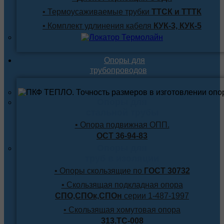
• Термоусаживаемые трубки
ТТСК и ТТТК
• Комплект удлинения кабеля
КУК-3, КУК-5
Опоры для
трубопроводов
Опоры для
стальной трубы
• Опора подвижная ОПП.
ОСТ 36-94-83
Опоры для
труб в изоляции
• Опоры скользящие по
ГОСТ 30732
• Скользящая подкладная опора
СПО,СПОк,СПОн
серии 1-487-1997
• Скользящая хомутовая опора
313.ТС-008