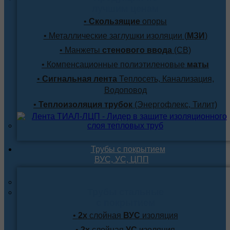
лучшим ценам
•
Скользящие
опоры
• Металлические заглушки изоляции (
МЗИ
)
• Манжеты
стенового ввода
(СВ)
• Компенсационные полиэтиленовые
маты
•
Сигнальная лента
Теплосеть, Канализация,
Водоповод
•
Теплоизоляция трубок
(Энергофлекс, Тилит)
Трубы с покрытием
ВУС, УС, ЦПП
Трубы стальные
с покрытием
•
2х
слойная
ВУС
изоляция
•
2х
слойная
УС
изоляция