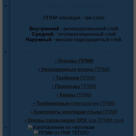
Трубы в ППМ изоляции
ППМИ изоляция - три слоя:
Внутренний
- антикоррозионный слой;
Средний
- теплоизоляционный слой;
Наружный
- механо-гидрозащитный слой.
Фасонные элементы в ППМ изоляции
•
Отводы ППМИ
•
Неподвижные опоры
ППМИ
•
Тройники
ППМИ
•
Переходы
ППМИ
•
Краны
ППМИ
•
Тройниковые
ответвления ППМИ
•
Комплекты изоляции стыка
ППМИ
•
Опоры скользящие ОПХ
для ППМИ труб