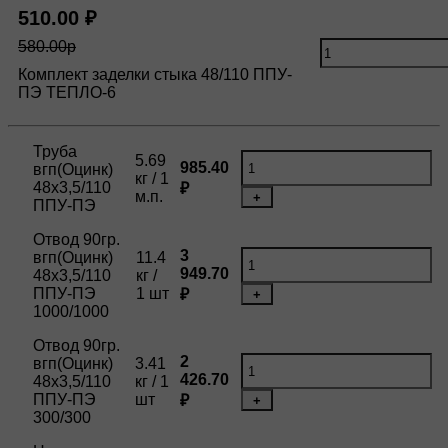
510.00 ₽
580.00р
Комплект заделки стыка 48/110 ППУ-
ПЭ ТЕПЛО-6
Труба
5.69
985.40
вгп(Оцинк)
кг / 1
48х3,5/110
₽
м.п.
+
ППУ-ПЭ
Отвод 90гр.
3
вгп(Оцинк)
11.4
949.70
48х3,5/110
кг /
ППУ-ПЭ
1 шт
₽
+
1000/1000
Отвод 90гр.
2
вгп(Оцинк)
3.41
426.70
48х3,5/110
кг / 1
ППУ-ПЭ
шт
₽
+
300/300