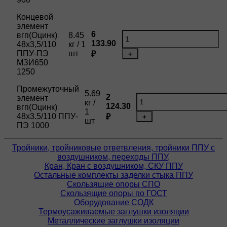
Концевой
элемент
6
вгп(Оцинк)
8.45
133.90
48х3,5/110
кг / 1
ППУ-ПЭ
шт
₽
+
МЗИ650
1250
Промежуточный
5.69
2
элемент
кг /
124.30
вгп(Оцинк)
1
48х3.5/110 ППУ-
₽
+
шт
ПЭ 1000
Тройники, тройниковые ответвления, тройники ППУ с
воздушником, переходы ППУ,
Кран, Кран с воздушником, СКУ ППУ
Остальные комплекты заделки стыка ППУ
Скользящие опоры СПО
Скользящие опоры по ГОСТ
Оборудование СОДК
Термоусаживаемые заглушки изоляции
Металлические заглушки изоляции