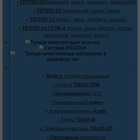
•
ТЕПЛО-10У
(минвата, кожух, манжета, термоклей)
•
ТЕПЛО-12
(термоклей, кожух, пена)
•
ТЕПЛО-13
(кожух, пена, пробки и гильзы)
•
ТЕПЛО-14 / СПК-4
(кожух, пена, пробки, гильзы,
держатели, манжета, кожух)
Комплектующие для заделки любого стыка
•
Муфта
термоусаживаемая
• Муфта
ТИАЛ-ТУМ
•
Пенокомплект
ППУ
• Оцинкованный
кожух
• Адгезивная лента (
клей
)
• Лента
ТИАЛ-М
• Замковая пластина
ТИАЛ-ЗП
•
Расходные
материалы