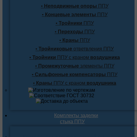
•
Неподвижные опоры
ППУ
•
Концевые элементы
ППУ
•
Тройники
ППУ
•
Переходы
ППУ
•
Краны
ППУ
•
Тройниковые
ответвления ППУ
•
Тройники
ППУ с краном
воздушника
•
Промежуточные
элементы ППУ
•
Сильфонные компенсаторы
ППУ
•
Краны
ППУ с краном
воздушника
Комплекты заделки
стыка ППУ
Комплекты для подземной прокладки