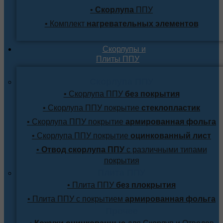
•
Скорлупа
ППУ
• Комплект
нагревательных элементов
Скорлупы и
Плиты ППУ
Скорлупа ППУ
• Скорлупа ППУ
без покрытия
• Скорлупа ППУ покрытие
стеклопластик
• Скорлупа ППУ покрытие
армированная фольга
• Скорлупа ППУ покрытие
оцинкованный лист
•
Отвод скорлупа ППУ
с различными типами
покрытия
Плита ППУ
• Плита ППУ
без плокрытия
• Плита ППУ с покрытием
армированная фольга
Прочее