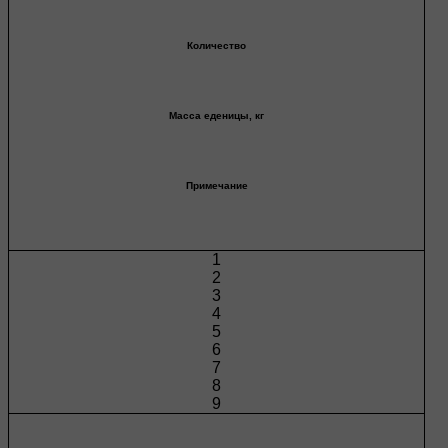
Количество
Масса еденицы, кг
Примечание
1
2
3
4
5
6
7
8
9