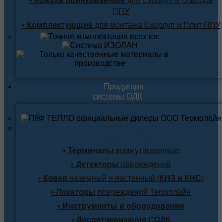
•
Кожухи оцинкованные
для Скорлуп и Отводов
ППУ
•
Комплектующие
для монтажа Скорлуп и Плит ППУ
Продукция
системы ОДК
Система оперативного дистанционного
контроля (СОДК)
•
Терминалы
коммутационные
•
Детекторы
повреждений
•
Ковер
наземный и настенный (
КНЗ и КНС
)
•
Локаторы
повреждений Термолайн
•
Инструменты и оборудование
•
Диспетчеризация СОДК