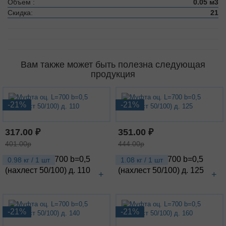
Объем :
0.05 м3
Скидка:
21
Вам также может быть полезна следующая
продукция
-21%
-21%
317.00 ₽
351.00 ₽
401.00р
444.00р
Муфта оц. L=700 b=0,5
Муфта оц. L=700 b=0,5
0.98 кг / 1 шт
1.08 кг / 1 шт
(нахлест 50/100) д. 110
(нахлест 50/100) д. 125
+
+
-21%
-21%