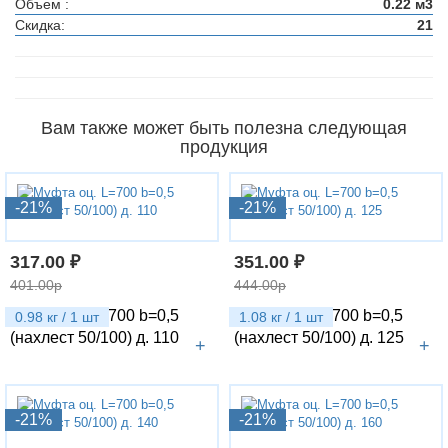
Объем :
0.22 м3
Скидка:
21
Вам также может быть полезна следующая
продукция
-21%
-21%
317.00 ₽
351.00 ₽
401.00р
444.00р
Муфта оц. L=700 b=0,5
Муфта оц. L=700 b=0,5
0.98 кг / 1 шт
1.08 кг / 1 шт
(нахлест 50/100) д. 110
(нахлест 50/100) д. 125
+
+
-21%
-21%