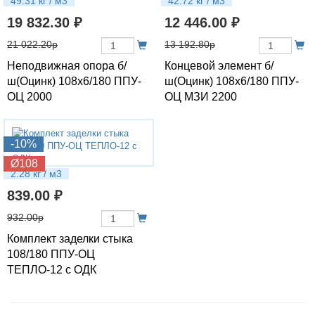
49.31 кг / м3
42.72 кг / м3
19 832.30 ₽
12 446.00 ₽
21 022.20р
13 192.80р
Неподвижная опора б/
Концевой элемент б/
ш(Оцинк) 108х6/180 ППУ-
ш(Оцинк) 108х6/180 ППУ-
ОЦ 2000
ОЦ МЗИ 2200
-10%
Ø108
2.28 кг / м3
839.00 ₽
932.00р
Комплект заделки стыка
108/180 ППУ-ОЦ
ТЕПЛО-12 с ОДК