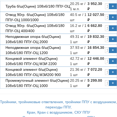
20.25 кг /
3 952.30
Труба б/ш(Оцинк) 108х6/180 ППУ-ОЦ
+
1 м.п.
₽
Отвод 90гр. б/ш(Оцинк) 108х6/180
40.5 кг / 1
12 027.50
+
ППУ-ОЦ 1000/1000
шт
₽
Отвод 90гр. б/ш(Оцинк) 108х6/180
16.2 кг / 1
6 662.80
+
ППУ-ОЦ 400/400
шт
₽
Неподвижная опора б/ш(Оцинк)
49.31 кг /
19 832.30
+
108х6/180 ППУ-ОЦ 2000
1 шт
₽
Неподвижная опора б/ш(Оцинк)
37.93 кг /
16 854.30
+
108х6/180 ППУ-ОЦ 1200
1 шт
₽
Концевой элемент б/ш(Оцинк)
42.72 кг /
12 446.00
+
108х6/180 ППУ-ОЦ МЗИ 2200
1 шт
₽
Концевой элемент б/ш(Оцинк)
21.36 кг /
7 072.20
+
108х6/180 ППУ-ОЦ МЗИ200 900
1 шт
₽
Промежуточный элемент б/ш(Оцинк)
20.25 кг /
5 299.00
+
108х6/180 ППУ-ОЦ 1000
1 шт
₽
Тройники, тройниковые ответвления, тройники ППУ с воздушником,
переходы ППУ,
Кран, Кран с воздушником, СКУ ППУ