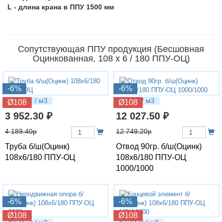
L - длина крана в ППУ 1500 мм
Сопутствующая ППУ продукция (Бесшовная
Оцинкованная, 108 х 6 / 180 ППУ-ОЦ)
-6%
-6%
20.25 кг / м3
40.5 кг / м3
Ø108
Ø108
3 952.30 ₽
12 027.50 ₽
4 189.40р
12 749.20р
Труба б/ш(Оцинк)
Отвод 90гр. б/ш(Оцинк)
108х6/180 ППУ-ОЦ
108х6/180 ППУ-ОЦ
1000/1000
-6%
-6%
Ø108
Ø108