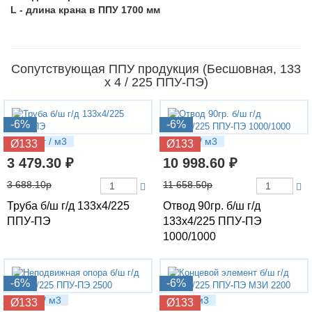
L - длина крана в ППУ 1700 мм
Сопутствующая ППУ продукция (Бесшовная, 133
х 4 / 225 ППУ-ПЭ)
-6%
-6%
16.95 кг / м3
33.9 кг / м3
Ø133
Ø133
3 479.30 ₽
10 998.60 ₽
3 688.10р
11 658.50р
Труба б/ш г/д 133х4/225
Отвод 90гр. б/ш г/д
ППУ-ПЭ
133х4/225 ППУ-ПЭ
1000/1000
-6%
-6%
55.3 кг / м3
40 кг / м3
Ø133
Ø133