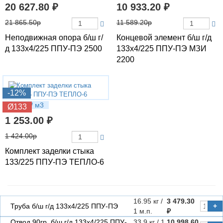
20 627.80 ₽
10 933.20 ₽
21 865.50р
11 589.20р
Неподвижная опора б/ш г/
Концевой элемент б/ш г/д
д 133х4/225 ППУ-ПЭ 2500
133х4/225 ППУ-ПЭ МЗИ
2200
-12%
2.53 кг / м3
Ø133
1 253.00 ₽
1 424.00р
Комплект заделки стыка
133/225 ППУ-ПЭ ТЕПЛО-6
16.95 кг /
3 479.30
Труба б/ш г/д 133х4/225 ППУ-ПЭ
+
1 м.п.
₽
Отвод 90гр. б/ш г/д 133х4/225 ППУ-
33.9 кг / 1
10 998.60