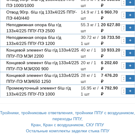
+
ПЭ 1000/1000
шт
₽
Отвод 90гр. б/ш г/д 133х4/225 ППУ-
14.9 кг / 1
6 960.70
+
ПЭ 440/440
шт
₽
Неподвижная опора б/ш г/д
55.3 кг / 1
20 627.80
+
133х4/225 ППУ-ПЭ 2500
шт
₽
Неподвижная опора б/ш г/д
30.72 кг /
16 733.50
+
133х4/225 ППУ-ПЭ 1200
1 шт
₽
Концевой элемент б/ш г/д 133х4/225
40 кг / 1
10 933.20
+
ППУ-ПЭ МЗИ 2200
шт
₽
Концевой элемент б/ш г/д 133х4/225
20 кг / 1
6 202.60
+
ППУ-ПЭ МЗИ200 900
шт
₽
Концевой элемент б/ш г/д 133х4/225
28 кг / 1
7 476.20
+
ППУ-ПЭ МЗИ650 1250
шт
₽
Промежуточный элемент б/ш г/д
16.95 кг /
4 792.90
+
133х4/225 ППУ-ПЭ 1000
1 шт
₽
Тройники, тройниковые ответвления, тройники ППУ с воздушником,
переходы ППУ,
Кран, Кран с воздушником, СКУ ППУ
Остальные комплекты заделки стыка ППУ