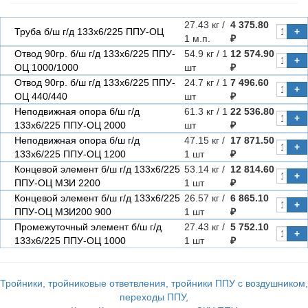
27.43 кг /
4 375.80
Труба б/ш г/д 133х6/225 ППУ-ОЦ
+
1 м.п.
₽
Отвод 90гр. б/ш г/д 133х6/225 ППУ-
54.9 кг / 1
12 574.90
+
ОЦ 1000/1000
шт
₽
Отвод 90гр. б/ш г/д 133х6/225 ППУ-
24.7 кг / 1
7 496.60
+
ОЦ 440/440
шт
₽
Неподвижная опора б/ш г/д
61.3 кг / 1
22 536.80
+
133х6/225 ППУ-ОЦ 2000
шт
₽
Неподвижная опора б/ш г/д
47.15 кг /
17 871.50
+
133х6/225 ППУ-ОЦ 1200
1 шт
₽
Концевой элемент б/ш г/д 133х6/225
53.14 кг /
12 814.60
+
ППУ-ОЦ МЗИ 2200
1 шт
₽
Концевой элемент б/ш г/д 133х6/225
26.57 кг /
6 865.10
+
ППУ-ОЦ МЗИ200 900
1 шт
₽
Промежуточный элемент б/ш г/д
27.43 кг /
5 752.10
+
133х6/225 ППУ-ОЦ 1000
1 шт
₽
Тройники, тройниковые ответвления, тройники ППУ с воздушником,
переходы ППУ,