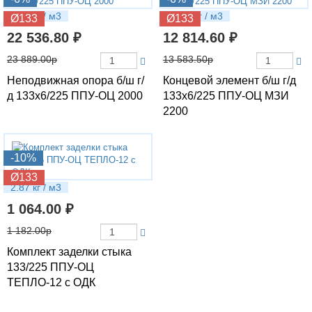
61.3 кг / м3
53.14 кг / м3
Ø133
Ø133
22 536.80 ₽
12 814.60 ₽
23 889.00р
13 583.50р
Неподвижная опора б/ш г/
Концевой элемент б/ш г/д
д 133х6/225 ППУ-ОЦ 2000
133х6/225 ППУ-ОЦ МЗИ
2200
-10%
Ø133
2.87 кг / м3
1 064.00 ₽
1 182.00р
Комплект заделки стыка
133/225 ППУ-ОЦ
ТЕПЛО-12 с ОДК