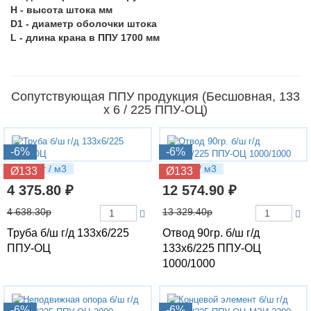
H - высота штока мм
D1 - диаметр оболочки штока
L - длина крана в ППУ 1700 мм
Сопутствующая ППУ продукция (Бесшовная, 133
х 6 / 225 ППУ-ОЦ)
-6%
-6%
27.43 кг / м3
54.9 кг / м3
Ø133
Ø133
4 375.80 ₽
12 574.90 ₽
4 638.30р
13 329.40р
Труба б/ш г/д 133х6/225
Отвод 90гр. б/ш г/д
ППУ-ОЦ
133х6/225 ППУ-ОЦ
1000/1000
-6%
-6%