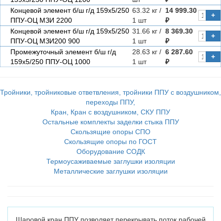
Концевой элемент б/ш г/д 159х5/250
63.32 кг /
14 999.30
+
ППУ-ОЦ МЗИ 2200
1 шт
₽
Концевой элемент б/ш г/д 159х5/250
31.66 кг /
8 369.30
+
ППУ-ОЦ МЗИ200 900
1 шт
₽
Промежуточный элемент б/ш г/д
28.63 кг /
6 287.60
+
159х5/250 ППУ-ОЦ 1000
1 шт
₽
Тройники, тройниковые ответвления, тройники ППУ с воздушником,
переходы ППУ,
Кран, Кран с воздушником, СКУ ППУ
Остальные комплекты заделки стыка ППУ
Скользящие опоры СПО
Скользящие опоры по ГОСТ
Оборудование СОДК
Термоусаживаемые заглушки изоляции
Металлические заглушки изоляции
Шаровой кран ППУ позволяет перекрывать поток рабочей