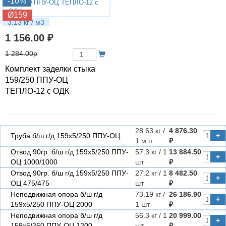
-10%
Ø159
3.13 кг / м3
1 156.00 ₽
1 284.00р
Комплект заделки стыка
159/250 ППУ-ОЦ
ТЕПЛО-12 с ОДК
28.63 кг /
4 876.30
Труба б/ш г/д 159х5/250 ППУ-ОЦ
+
1 м.п.
₽
Отвод 90гр. б/ш г/д 159х5/250 ППУ-
57.3 кг / 1
13 884.50
+
ОЦ 1000/1000
шт
₽
Отвод 90гр. б/ш г/д 159х5/250 ППУ-
27.2 кг / 1
8 482.50
+
ОЦ 475/475
шт
₽
Неподвижная опора б/ш г/д
73.19 кг /
26 186.90
+
159х5/250 ППУ-ОЦ 2000
1 шт
₽
Неподвижная опора б/ш г/д
56.3 кг / 1
20 999.00
+
159х5/250 ППУ-ОЦ 1200
шт
₽