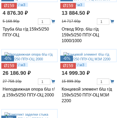
28.63 кг / м3
57.3 кг / м3
Ø159
Ø159
4 876.30 ₽
13 884.50 ₽
5 168.90р
14 717.60р
Труба б/ш г/д 159х5/250
Отвод 90гр. б/ш г/д
ППУ-ОЦ
159х5/250 ППУ-ОЦ
1000/1000
-6%
-6%
73.19 кг / м3
63.32 кг / м3
Ø159
Ø159
26 186.90 ₽
14 999.30 ₽
27 758.10р
15 899.30р
Неподвижная опора б/ш г/
Концевой элемент б/ш г/д
д 159х5/250 ППУ-ОЦ 2000
159х5/250 ППУ-ОЦ МЗИ
2200