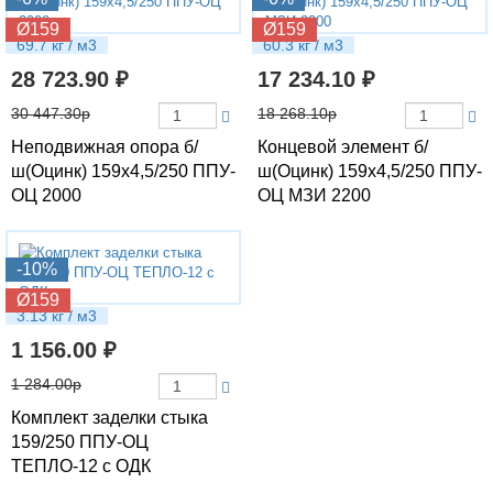
Ø159
Ø159
69.7 кг / м3
60.3 кг / м3
28 723.90 ₽
17 234.10 ₽
30 447.30р
18 268.10р
Неподвижная опора б/
Концевой элемент б/
ш(Оцинк) 159х4,5/250 ППУ-
ш(Оцинк) 159х4,5/250 ППУ-
ОЦ 2000
ОЦ МЗИ 2200
-10%
Ø159
3.13 кг / м3
1 156.00 ₽
1 284.00р
Комплект заделки стыка
159/250 ППУ-ОЦ
ТЕПЛО-12 с ОДК