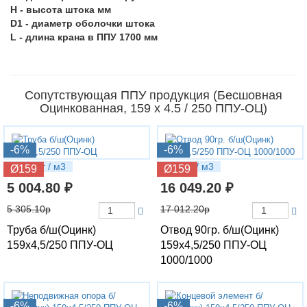
H - высота штока мм
D1 - диаметр оболочки штока
L - длина крана в ППУ 1700 мм
Сопутствующая ППУ продукция (Бесшовная
Оцинкованная, 159 х 4.5 / 250 ППУ-ОЦ)
-6%
-6%
26.79 кг / м3
53.6 кг / м3
Ø159
Ø159
5 004.80 ₽
16 049.20 ₽
5 305.10р
17 012.20р
Труба б/ш(Оцинк)
Отвод 90гр. б/ш(Оцинк)
159х4,5/250 ППУ-ОЦ
159х4,5/250 ППУ-ОЦ
1000/1000
-6%
-6%