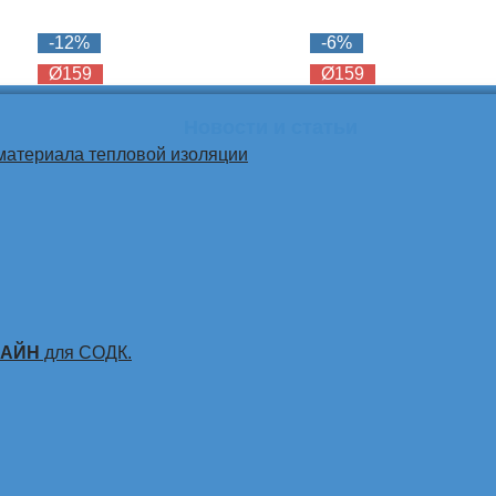
-12%
-6%
Ø159
Ø159
Новости и статьи
материала тепловой изоляции
ЛАЙН
для СОДК.