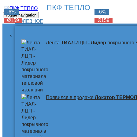
ПКФ ТЕПЛО
-6%
-6%
-6%
Toggle navigation
Ø159
Ø159
Ø159
ПОЛЕЗНОЕ
Лента
ТИАЛ-ЛЦП - Лидер
покрывного 
Появился в продаже
Локатор ТЕРМО