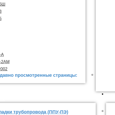
15Ш
3
5
-А
С-2АМ
2002
давно просмотренные страницы:
 заделки
ППУ
ладки трубопровода (ППУ-ПЭ)