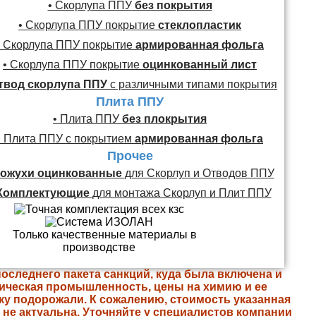
• Скорлупа ППУ
без покрытия
• Скорлупа ППУ покрытие
стеклопластик
• Скорлупа ППУ покрытие
армированная фольга
• Скорлупа ППУ покрытие
оцинкованный лист
твод скорлупа ППУ
с различными типами покрытия
Плита ППУ
• Плита ППУ
без плокрытия
• Плита ППУ с покрытием
армированная фольга
Прочее
ожухи оцинкованные
для Скорлуп и Отводов ППУ
Комплектующие
для монтажа Скорлуп и Плит ППУ
последнего пакета санкций, куда была включена и
ическая промышленность, цены на химию и ее
ку подорожали. К сожалению, стоимость указанная
е не актуальна. Уточняйте у специалистов компании