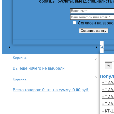
образцы, буклеты, выезд специалиста
Согласен на звоно
🔍
Корзина
🔍
Вы еще ничего не выбрали
Попул
Корзина
• ТИА
• ТИА
Всего товаров:
0
шт., на сумму:
0.00
руб.
• ТИА
• ТИА
• КТ-1