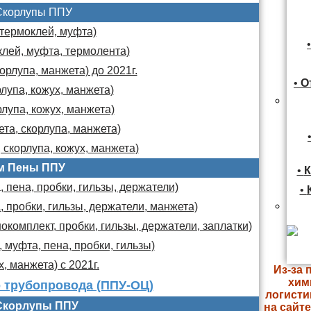
Скорлупы ППУ
 термоклей, муфта)
клей, муфта, термолента)
орлупа, манжета) до 2021г.
•
О
лупа, кожух, манжета)
лупа, кожух, манжета)
та, скорлупа, манжета)
 скорлупа, кожух, манжета)
м Пены ППУ
•
К
 пена, пробки, гильзы, держатели)
•
, пробки, гильзы, держатели, манжета)
комплект, пробки, гильзы, держатели, заплатки)
 муфта, пена, пробки, гильзы)
х, манжета) с 2021г.
Из-за 
хим
 трубопровода (ППУ-ОЦ)
логисти
Скорлупы ППУ
на сайт