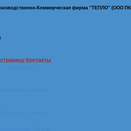
роизводственно-Коммерческая фирма "ТЕПЛО" (ООО П
9
 страницу Контакты
Телефоны
лектронные адреса
Связаться с нами
stagram ПКФ ТЕПЛО