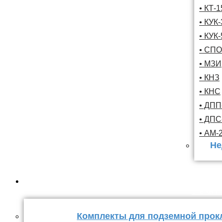
• КТ-
• КУК-
• КУК-
• СПО
• МЗИ
• КНЗ
• КНС
• ДПП
• ДП
• АМ-
Не
Комплекты
стыка 
Комплекты для подземной прок