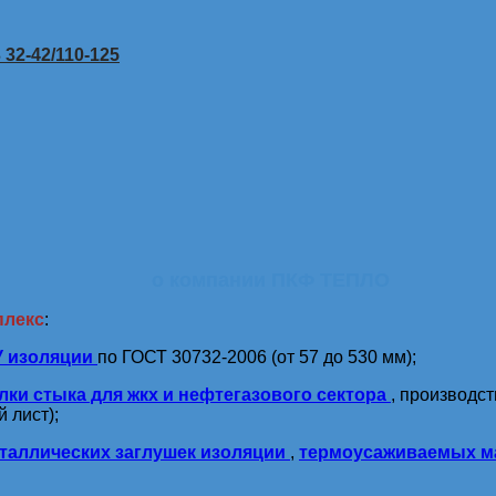
32-42/110-125
о компании ПКФ ТЕПЛО
плекс
:
У изоляции
по ГОСТ 30732-2006 (от 57 до 530 мм);
лки стыка для жкх и нефтегазового сектора
, производс
 лист);
таллических заглушек изоляции
,
термоусаживаемых м