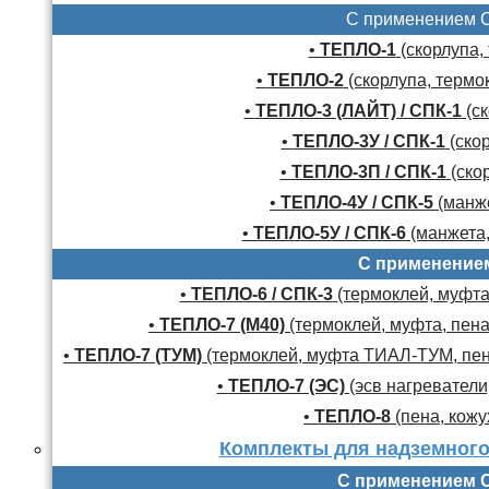
С применением 
•
ТЕПЛО-1
(скорлупа,
•
ТЕПЛО-2
(скорлупа, термо
•
ТЕПЛО-3 (ЛАЙТ) / СПК-1
(ск
•
ТЕПЛО-3У / СПК-1
(скор
•
ТЕПЛО-3П / СПК-1
(скор
•
ТЕПЛО-4У / СПК-5
(манже
•
ТЕПЛО-5У / СПК-6
(манжета,
С применение
•
ТЕПЛО-6 / СПК-3
(термоклей, муфта,
•
ТЕПЛО-7 (М40)
(термоклей, муфта, пена
•
ТЕПЛО-7 (ТУМ)
(термоклей, муфта ТИАЛ-ТУМ, пено
•
ТЕПЛО-7 (ЭС)
(эсв нагреватели,
•
ТЕПЛО-8
(пена, кожу
Комплекты для надземного
С применением 