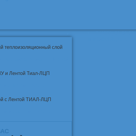
📞
+7 (4852) 91-96-22
info@pkfteplo.ru
✉
й теплоизоляционный слой
У и Лентой ТИАЛ-ЛЦП
той и Лентой ТИАЛ-ЛЦП
ВАС