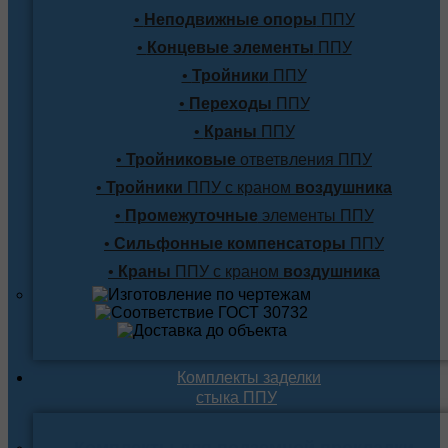
•
Неподвижные опоры
ППУ
•
Концевые элементы
ППУ
•
Тройники
ППУ
•
Переходы
ППУ
•
Краны
ППУ
•
Тройниковые
ответвления ППУ
•
Тройники
ППУ с краном
воздушника
•
Промежуточные
элементы ППУ
•
Сильфонные компенсаторы
ППУ
•
Краны
ППУ с краном
воздушника
Комплекты заделки
стыка ППУ
Комплекты для подземной прокладки