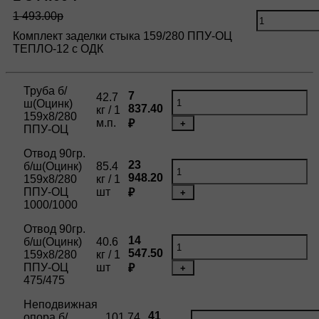
1 493.00р
Комплект заделки стыка 159/280 ППУ-ОЦ
ТЕПЛО-12 с ОДК
Труба б/
7
42.7
ш(Оцинк)
837.40
кг / 1
159х8/280
м.п.
₽
+
ППУ-ОЦ
Отвод 90гр.
23
б/ш(Оцинк)
85.4
948.20
159х8/280
кг / 1
ППУ-ОЦ
шт
₽
+
1000/1000
Отвод 90гр.
14
б/ш(Оцинк)
40.6
547.50
159х8/280
кг / 1
ППУ-ОЦ
шт
₽
+
475/475
Неподвижная
41
опора б/
101.74