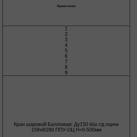
Примечание
1
2
3
4
5
6
7
8
9
Кран шаровой Балломакс Ду150 б/ш г/д оцинк
159х8/280 ППУ-ОЦ H=0-500мм