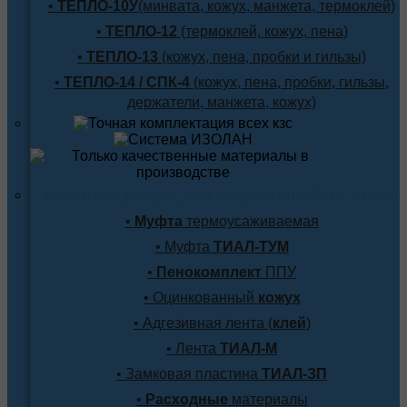
•
ТЕПЛО-10У
(минвата, кожух, манжета, термоклей)
•
ТЕПЛО-12
(термоклей, кожух, пена)
•
ТЕПЛО-13
(кожух, пена, пробки и гильзы)
•
ТЕПЛО-14 / СПК-4
(кожух, пена, пробки, гильзы,
держатели, манжета, кожух)
Комплектующие для заделки любого стыка
•
Муфта
термоусаживаемая
• Муфта
ТИАЛ-ТУМ
•
Пенокомплект
ППУ
• Оцинкованный
кожух
• Адгезивная лента (
клей
)
• Лента
ТИАЛ-М
• Замковая пластина
ТИАЛ-ЗП
•
Расходные
материалы