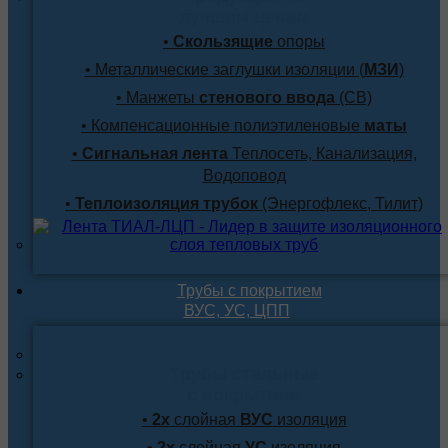
лучшим ценам
•
Скользящие
опоры
• Металлические заглушки изоляции (
МЗИ
)
• Манжеты
стенового ввода
(СВ)
• Компенсационные полиэтиленовые
маты
•
Сигнальная лента
Теплосеть, Канализация,
Водоповод
•
Теплоизоляция трубок
(Энергофлекс, Тилит)
Трубы с покрытием
ВУС, УС, ЦПП
Трубы стальные
с покрытием
•
2х
слойная
ВУС
изоляция
•
2х
слойная
УС
изоляция