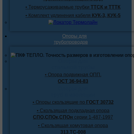
• Термоусаживаемые трубки
ТТСК и ТТТК
• Комплект удлинения кабеля
КУК-3, КУК-5
Опоры для
трубопроводов
Опоры для
стальной трубы
• Опора подвижная ОПП.
ОСТ 36-94-83
Опоры для
труб в изоляции
• Опоры скользящие по
ГОСТ 30732
• Скользящая подкладная опора
СПО,СПОк,СПОн
серии 1-487-1997
• Скользящая хомутовая опора
313.ТС-008