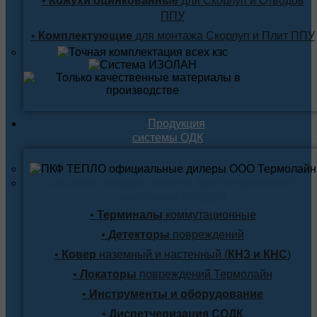
•
Кожухи оцинкованные
для Скорлуп и Отводов
ППУ
•
Комплектующие
для монтажа Скорлуп и Плит ППУ
Продукция
системы ОДК
Система оперативного дистанционного
контроля (СОДК)
•
Терминалы
коммутационные
•
Детекторы
повреждений
•
Ковер
наземный и настенный (
КНЗ и КНС
)
•
Локаторы
повреждений Термолайн
•
Инструменты и оборудование
•
Диспетчеризация СОДК