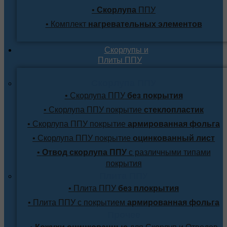
•
Скорлупа
ППУ
• Комплект
нагревательных элементов
Скорлупы и
Плиты ППУ
Скорлупа ППУ
• Скорлупа ППУ
без покрытия
• Скорлупа ППУ покрытие
стеклопластик
• Скорлупа ППУ покрытие
армированная фольга
• Скорлупа ППУ покрытие
оцинкованный лист
•
Отвод скорлупа ППУ
с различными типами
покрытия
Плита ППУ
• Плита ППУ
без плокрытия
• Плита ППУ с покрытием
армированная фольга
Прочее