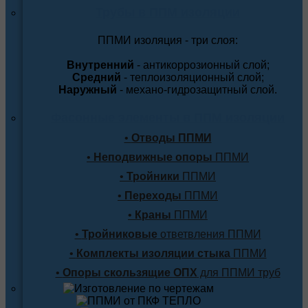
Трубы в ППМ изоляции
ППМИ изоляция - три слоя:
Внутренний
- антикоррозионный слой;
Средний
- теплоизоляционный слой;
Наружный
- механо-гидрозащитный слой.
Фасонные элементы в ППМ изоляции
•
Отводы ППМИ
•
Неподвижные опоры
ППМИ
•
Тройники
ППМИ
•
Переходы
ППМИ
•
Краны
ППМИ
•
Тройниковые
ответвления ППМИ
•
Комплекты изоляции стыка
ППМИ
•
Опоры скользящие ОПХ
для ППМИ труб