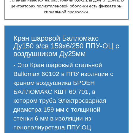
Устанавливаются на расстоянии
0,8-1,2 м
друг от друга. В
центраторах полиэтиленовой оболочки есть
фиксаторы
сигнальной проволоки.
Кран шаровой Балломакс
Ду150 э/св 159х6/250 ППУ-ОЦ с
воздушником Ду25мм
- Это Кран шаровый стальной
Ballomax 60102 в ППУ изоляции с
краном воздушника БРОЕН
БАЛЛОМАКС КШТ 60.701, в
котором труба Электросварная
диаметра 159 мм с толщиной
стенки 6 мм в изоляции из
пенополиуретана ППУ-ОЦ