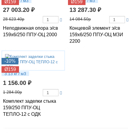
76.84 кг / м3
66.48 кг / м3
Ø159
Ø159
27 003.20 ₽
13 287.30 ₽
28 623.40р
14 084.50р
Неподвижная опора э/св
Концевой элемент э/св
159х6/250 ППУ-ОЦ 2000
159х6/250 ППУ-ОЦ МЗИ
2200
-10%
Ø159
3.13 кг / м3
1 156.00 ₽
1 284.00р
Комплект заделки стыка
159/250 ППУ-ОЦ
ТЕПЛО-12 с ОДК