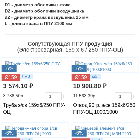
D1 - диаметр оболочки штока
D2 - диаметр оболочки воздушника
d2 - диаметр крана воздушника 25 мм
L - длина крана в ППУ 2100 мм
Сопутствующая ППУ продукция
(Электросварная, 159 х 6 / 250 ППУ-ОЦ)
-6%
-6%
32.28 кг / м3
64.6 кг / м3
Ø159
Ø159
3 574.10 ₽
10 908.80 ₽
3 788.50р
11 563.30р
Труба э/св 159х6/250 ППУ-
Отвод 90гр. э/св 159х6/250
ОЦ
ППУ-ОЦ 1000/1000
-6%
-6%