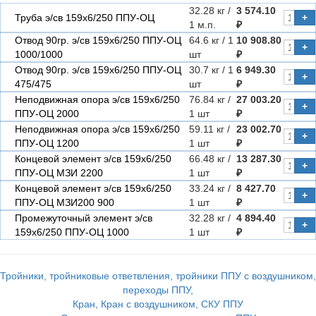
32.28 кг /
3 574.10
Труба э/св 159х6/250 ППУ-ОЦ
+
1 м.п.
₽
Отвод 90гр. э/св 159х6/250 ППУ-ОЦ
64.6 кг / 1
10 908.80
+
1000/1000
шт
₽
Отвод 90гр. э/св 159х6/250 ППУ-ОЦ
30.7 кг / 1
6 949.30
+
475/475
шт
₽
Неподвижная опора э/св 159х6/250
76.84 кг /
27 003.20
+
ППУ-ОЦ 2000
1 шт
₽
Неподвижная опора э/св 159х6/250
59.11 кг /
23 002.70
+
ППУ-ОЦ 1200
1 шт
₽
Концевой элемент э/св 159х6/250
66.48 кг /
13 287.30
+
ППУ-ОЦ МЗИ 2200
1 шт
₽
Концевой элемент э/св 159х6/250
33.24 кг /
8 427.70
+
ППУ-ОЦ МЗИ200 900
1 шт
₽
Промежуточный элемент э/св
32.28 кг /
4 894.40
+
159х6/250 ППУ-ОЦ 1000
1 шт
₽
Тройники, тройниковые ответвления, тройники ППУ с воздушником,
переходы ППУ,
Кран, Кран с воздушником, СКУ ППУ