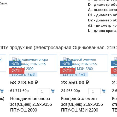
D - диаметр об
A - высота што
D1 - диаметр о
D2 - диаметр о
d2 - диаметр к
L - длина крана
ПУ продукция (Электросварная Оцинкованная, 219 х
-6%
-6%
-
Ø219
Ø219
Ø
130.15 кг / м3
112.58 кг / м3
6.
58 218.50 ₽
23 550.00 ₽
2
61 711.60р
24 963.00р
2 
нк)
Неподвижная опора
Концевой элемент
Ко
эсв(Оцинк) 219х5/355
эсв(Оцинк) 219х5/355
ст
ППУ-ОЦ 2000
ППУ-ОЦ МЗИ 2200
ТЕ