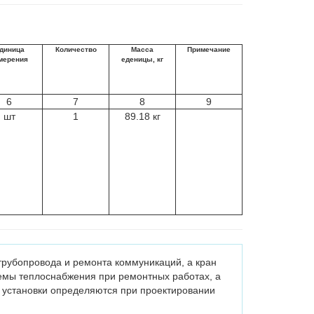
диница
Количество
Масса
Примечание
мерения
еденицы, кг
6
7
8
9
шт
1
89.18 кг
трубопровода и ремонта коммуникаций, а кран
емы теплоснабжения при ремонтных работах, а
а установки определяются при проектировании