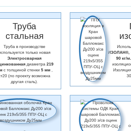
Труба
стальная
из
Труба в производстве
Исполь
используется только новая
ИЗОЛАН®,
Электросварная
90 кг/м
цинкованная
диаметра
219
изоляцио
м
с толщиной стенки
5 мм
,
Изоляци
ст20 (по проекту возможна
30
другая сталь).
с