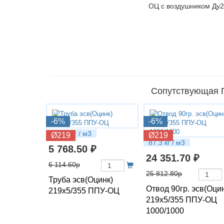
Сопутствующая П
-6%
-6%
43.66 кг / м3
Ø219
Ø219
87.3 кг / м3
5 768.50 ₽
24 351.70 ₽
6 114.60р
25 812.80р
Труба эсв(Оцинк)
Отвод 90гр. эсв(Оци
219х5/355 ППУ-ОЦ
219х5/355 ППУ-ОЦ
1000/1000