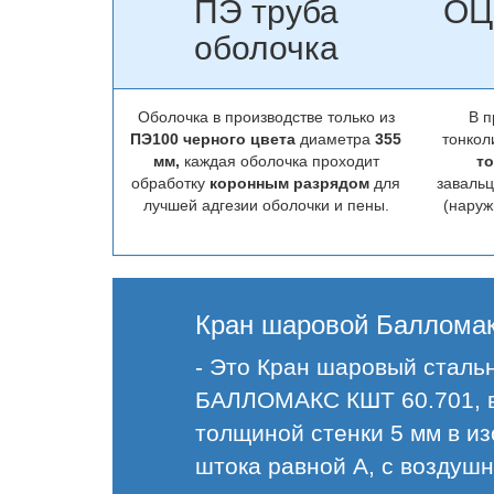
ПЭ труба
ОЦ
оболочка
Оболочка в производстве только из
В п
ПЭ100 черного цвета
диаметра
355
тонкол
мм,
каждая оболочка проходит
то
обработку
коронным разрядом
для
заваль
лучшей адгезии оболочки и пены.
(наруж
Кран шаровой Балломак
- Это Кран шаровый сталь
БАЛЛОМАКС КШТ 60.701, в 
толщиной стенки 5 мм в и
штока равной А, с воздушн