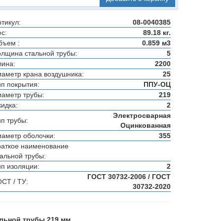
тикул:
08-0040385
с:
89.18 кг.
бъем :
0.859 м3
олщина стальной трубы:
5
лина:
2200
иаметр крана воздушника:
25
ип покрытия:
ППУ-ОЦ
иаметр трубы:
219
кидка:
2
Электросварная
ип трубы:
Оцинкованная
иаметр оболочки:
355
раткое наименование
тальной трубы:
ип изоляции:
2
ГОСТ 30732-2006 / ГОСТ
ОСТ / ТУ:
30732-2020
альной трубы 219 мм