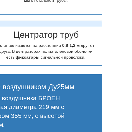
мм
от стальной трубы.
Центратор труб
станавливаются на расстоянии
0,8-1,2 м
друг от
друга. В центраторах полиэтиленовой оболочки
есть
фиксаторы
сигнальной проволоки.
 с воздушником Ду25мм
ом воздушника БРОЕН
ая диаметра 219 мм с
ом 355 мм, с высотой
м.