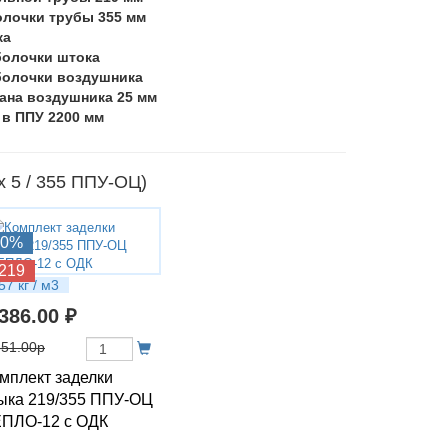
олочки трубы 355 мм
ка
болочки штока
болочки воздушника
рана воздушника 25 мм
 в ППУ 2200 мм
 5 / 355 ППУ-ОЦ)
10%
219
57 кг / м3
 386.00 ₽
651.00р
мплект заделки
ыка 219/355 ППУ-ОЦ
ПЛО-12 с ОДК