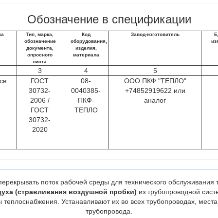
Обозначение в спецификации
ка
Тип, марка,
Код
Завод-изготовитель
Е
обозначение
оборудования,
из
документа,
изделия,
опросного
материала
листа
3
4
5
св
ГОСТ
08-
ООО ПКФ "ТЕПЛО"
30732-
0040385-
+74852919622 или
2006 /
ПКФ-
аналог
ГОСТ
ТЕПЛО
30732-
2020
ерекрывать поток рабочей среды для технического обслуживания 
духа (стравливания воздушной пробки)
из трубопроводной сист
 теплоснабжения. Устанавливают их во всех трубопроводах, мест
трубопровода.