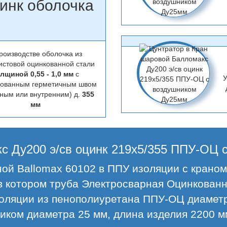
инк оболочка
роизводстве оболочка из
истовой оцинкованной стали
лщиной 0,55 - 1,0 мм
с
У
цованным герметичным швом
ным или внутренним) д.
355
мм
с Ду200 э/св оцинк 219х5/355 ППУ-ОЦ
ной Ballomax 60102 в ППУ изоляции с кран
котором труба Электросварная Оцинкованн
золяции из пенополиуретана ППУ-ОЦ диаметр
иком диаметра 25 мм, длина изделия 2200 м