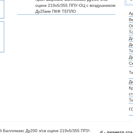
оцинк 219х5/355 ППУ-ОЦ с воздушником
Ду25мм
ПКФ ТЕПЛО
Ар
Ве
О
Т
Д
Д
Т
Д
С
Т
Д
К
с
Т
Г
d - диаметр ст