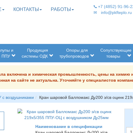
📞
+7 (4852) 91-96-2
Е
КОНТАКТЫ
РАБОТЫ
✉
info@pkfteplo.ru
лупы и
Продукция
Опоры для
Сопутствующие
ы ППУ
системы ОДК
трубопроводов
товары
была включена и химическая промышленность, цены на химию 
нная на сайте не актуальна. Уточняйте у специалистов комп
 с воздушниками
Кран шаровой Балломакс Ду200 э/св оцинк 21
Наименование в спецификации
Кран шаровой Балломакс Ду200 э/св