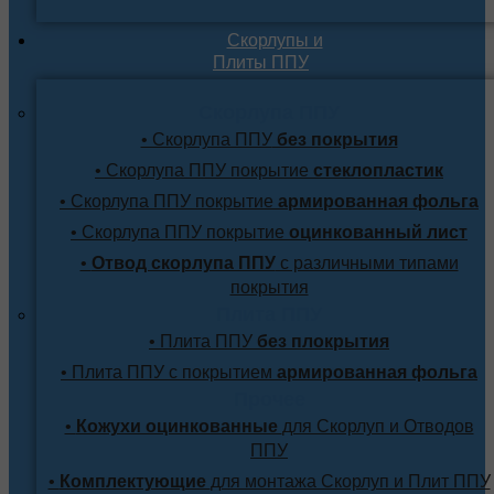
Скорлупы и
Плиты ППУ
Скорлупа ППУ
• Скорлупа ППУ
без покрытия
• Скорлупа ППУ покрытие
стеклопластик
• Скорлупа ППУ покрытие
армированная фольга
• Скорлупа ППУ покрытие
оцинкованный лист
•
Отвод скорлупа ППУ
с различными типами
покрытия
Плита ППУ
• Плита ППУ
без плокрытия
• Плита ППУ с покрытием
армированная фольга
Прочее
•
Кожухи оцинкованные
для Скорлуп и Отводов
ППУ
•
Комплектующие
для монтажа Скорлуп и Плит ППУ