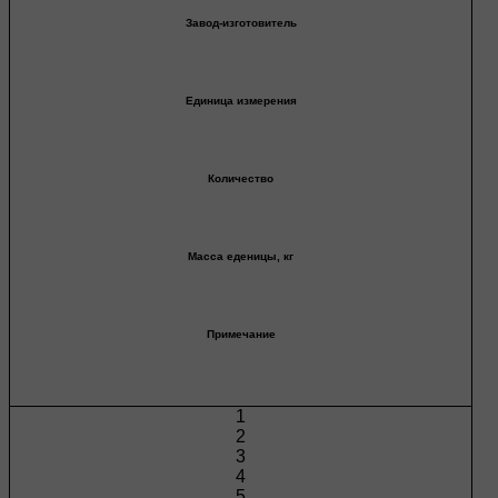
Завод-изготовитель
Единица измерения
Количество
Масса еденицы, кг
Примечание
1
2
3
4
5