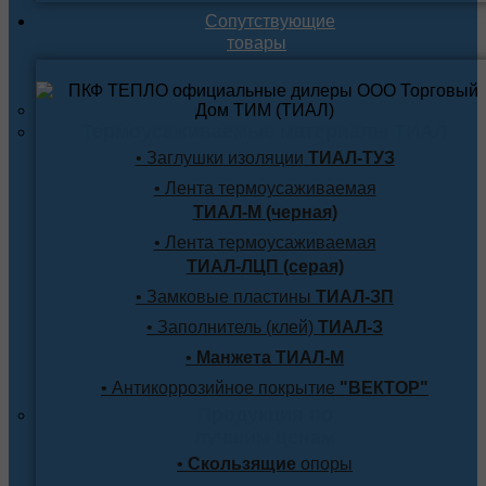
Сопутствующие
товары
Термоусаживаемые материалы ТИАЛ
• Заглушки изоляции
ТИАЛ-ТУЗ
• Лента термоусаживаемая
ТИАЛ-М (черная)
• Лента термоусаживаемая
ТИАЛ-ЛЦП (серая)
• Замковые пластины
ТИАЛ-ЗП
• Заполнитель (клей)
ТИАЛ-З
•
Манжета ТИАЛ-М
• Антикоррозийное покрытие
"ВЕКТОР"
Продукция по
лучшим ценам
•
Скользящие
опоры