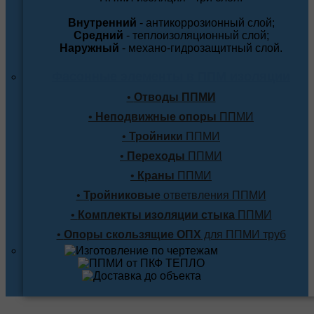
Внутренний
- антикоррозионный слой;
Средний
- теплоизоляционный слой;
Наружный
- механо-гидрозащитный слой.
Фасонные элементы в ППМ изоляции
•
Отводы ППМИ
•
Неподвижные опоры
ППМИ
•
Тройники
ППМИ
•
Переходы
ППМИ
•
Краны
ППМИ
•
Тройниковые
ответвления ППМИ
•
Комплекты изоляции стыка
ППМИ
•
Опоры скользящие ОПХ
для ППМИ труб