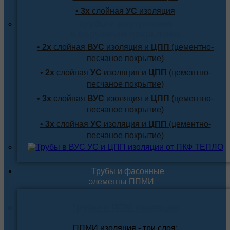
•
3х
слойная
УС
изоляция
Трубы с внутренним
и наружным покрытием
•
2х
слойная
ВУС
изоляция и
ЦПП
(цементно-
песчаное покрытие)
•
2х
слойная
УС
изоляция и
ЦПП
(цементно-
песчаное покрытие)
•
3х
слойная
ВУС
изоляция и
ЦПП
(цементно-
песчаное покрытие)
•
3х
слойная
УС
изоляция и
ЦПП
(цементно-
песчаное покрытие)
Трубы и фасонные
элементы ППМИ
Трубы в ППМ изоляции
ППМИ изоляция - три слоя: