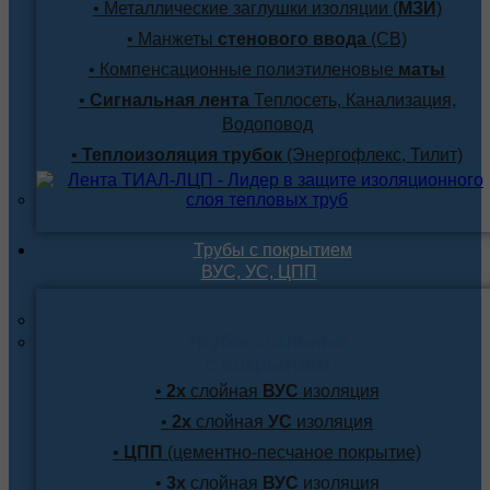
• Металлические заглушки изоляции (
МЗИ
)
• Манжеты
стенового ввода
(СВ)
• Компенсационные полиэтиленовые
маты
•
Сигнальная лента
Теплосеть, Канализация,
Водоповод
•
Теплоизоляция трубок
(Энергофлекс, Тилит)
Трубы с покрытием
ВУС, УС, ЦПП
Трубы стальные
с покрытием
•
2х
слойная
ВУС
изоляция
•
2х
слойная
УС
изоляция
•
ЦПП
(цементно-песчаное покрытие)
•
3х
слойная
ВУС
изоляция