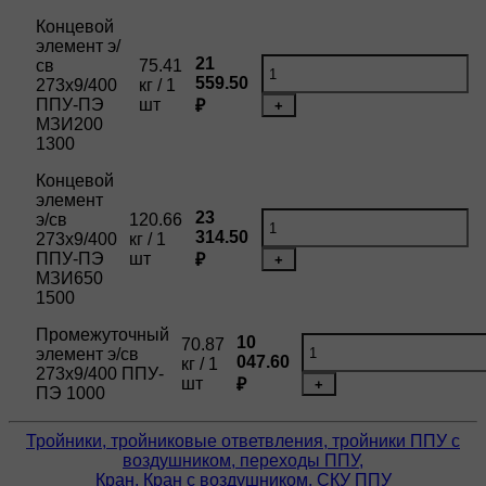
Концевой
элемент э/
21
св
75.41
559.50
273х9/400
кг / 1
ППУ-ПЭ
шт
₽
+
МЗИ200
1300
Концевой
элемент
23
э/св
120.66
314.50
273х9/400
кг / 1
ППУ-ПЭ
шт
₽
+
МЗИ650
1500
Промежуточный
10
70.87
элемент э/св
047.60
кг / 1
273х9/400 ППУ-
шт
₽
+
ПЭ 1000
Тройники, тройниковые ответвления, тройники ППУ с
воздушником, переходы ППУ,
Кран, Кран с воздушником, СКУ ППУ