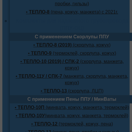
пробки, гильзы)
•
ТЕПЛО-8
(пена, кожух, манжета) с 2021г.
Комплекты для надземного трубопровода
(ППУ-ОЦ)
С применением Скорлупы ППУ
•
ТЕПЛО-8 (2019)
(скорлупа, кожух)
•
ТЕПЛО-9
(термоклей, скорлупа, кожух)
•
ТЕПЛО-10 (2019) / СПК-2
(скорлупа, манжета,
кожух)
•
ТЕПЛО-11У / СПК-7
(манжета, скорлупа, манжета,
кожух)
•
ТЕПЛО-13
(скорлупа, ЛЦП)
С применением Пены ППУ / МинВаты
•
ТЕПЛО-10П
(минвата, кожух, манжета, термоклей)
•
ТЕПЛО-10У
(минвата, кожух, манжета, термоклей)
•
ТЕПЛО-12
(термоклей, кожух, пена)