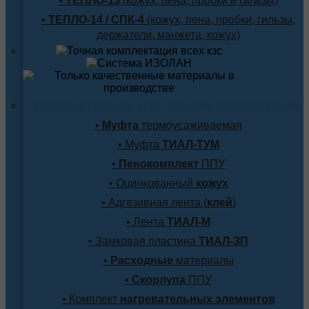
•
ТЕПЛО-13
(кожух, пена, пробки и гильзы)
•
ТЕПЛО-14 / СПК-4
(кожух, пена, пробки, гильзы,
держатели, манжета, кожух)
Комплектующие для заделки любого стыка
•
Муфта
термоусаживаемая
• Муфта
ТИАЛ-ТУМ
•
Пенокомплект
ППУ
• Оцинкованный
кожух
• Адгезивная лента (
клей
)
• Лента
ТИАЛ-М
• Замковая пластина
ТИАЛ-ЗП
•
Расходные
материалы
•
Скорлупа
ППУ
• Комплект
нагревательных элементов