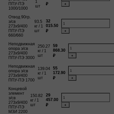
1
ППУ-ПЭ
₽
+
шт
1000/1000
Отвод 90гр.
32
э/св
93.5
015.50
273х9/400
кг / 1
ППУ-ПЭ
шт
₽
+
660/660
Неподвижная
59
250.27
опора э/св
868.30
кг / 1
273х9/400
шт
₽
+
ППУ-ПЭ 3000
Неподвижная
55
139.04
опора э/св
172.90
кг / 1
273х9/400
шт
₽
+
ППУ-ПЭ 1700
Концевой
элемент
29
150.82
э/св
457.00
кг / 1
273х9/400
шт
₽
+
ППУ-ПЭ
МЗИ 2200