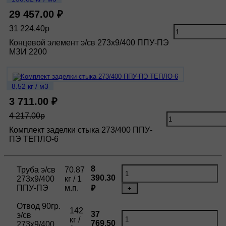
29 457.00 ₽
31 224.40р
Концевой элемент э/св 273х9/400 ППУ-ПЭ
МЗИ 2200
8.52 кг / м3
3 711.00 ₽
4 217.00р
Комплект заделки стыка 273/400 ППУ-
ПЭ ТЕПЛО-6
8
Труба э/св
70.87
390.30
273х9/400
кг / 1
ППУ-ПЭ
м.п.
₽
+
Отвод 90гр.
142
37
э/св
кг /
769.50
273х9/400