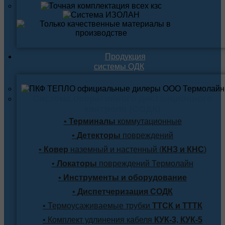
Продукция
системы ОДК
Система оперативного дистанционного
контроля (СОДК)
•
Терминалы
коммутационные
•
Детекторы
повреждений
•
Ковер
наземный и настенный (
КНЗ и КНС
)
•
Локаторы
повреждений Термолайн
•
Инструменты и оборудование
•
Диспетчеризация СОДК
• Термоусаживаемые трубки
ТТСК и ТТТК
• Комплект удлинения кабеля
КУК-3, КУК-5