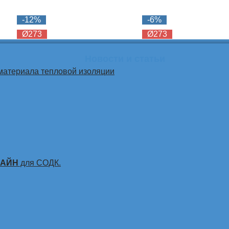
-12%
-6%
Ø273
Ø273
Новости и статьи
материала тепловой изоляции
ЛАЙН
для СОДК.