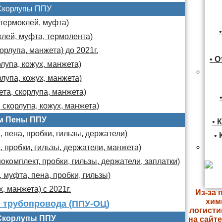
Скорлупы ППУ
 термоклей, муфта)
клей, муфта, термолента)
орлупа, манжета) до 2021г.
•
О
лупа, кожух, манжета)
лупа, кожух, манжета)
та, скорлупа, манжета)
 скорлупа, кожух, манжета)
м Пены ППУ
•
К
 пена, пробки, гильзы, держатели)
•
, пробки, гильзы, держатели, манжета)
комплект, пробки, гильзы, держатели, заплатки)
 муфта, пена, пробки, гильзы)
х, манжета) с 2021г.
Из-за 
хим
 трубопровода (ППУ-ОЦ)
логисти
Скорлупы ППУ
на сайт