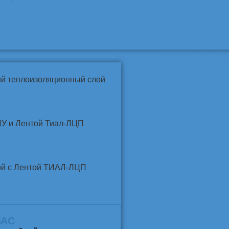
📞
+7 (4852) 91-96-22
info@pkfteplo.ru
✉
й теплоизоляционный слой
У и Лентой ТИАЛ-ЛЦП
той и Лентой ТИАЛ-ЛЦП
ВАС