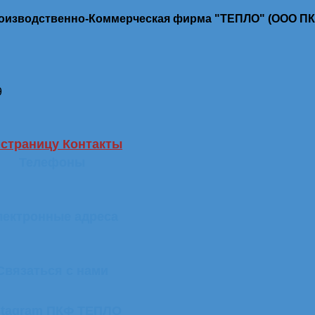
роизводственно-Коммерческая фирма "ТЕПЛО" (ООО П
9
 страницу Контакты
Телефоны
лектронные адреса
Связаться с нами
stagram ПКФ ТЕПЛО