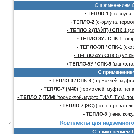
С применением 
•
ТЕПЛО-1
(скорлупа,
•
ТЕПЛО-2
(скорлупа, термо
•
ТЕПЛО-3 (ЛАЙТ) / СПК-1
(ск
•
ТЕПЛО-3У / СПК-1
(скор
•
ТЕПЛО-3П / СПК-1
(скор
•
ТЕПЛО-4У / СПК-5
(манже
•
ТЕПЛО-5У / СПК-6
(манжета,
С применение
•
ТЕПЛО-6 / СПК-3
(термоклей, муфта,
•
ТЕПЛО-7 (М40)
(термоклей, муфта, пена
•
ТЕПЛО-7 (ТУМ)
(термоклей, муфта ТИАЛ-ТУМ, пено
•
ТЕПЛО-7 (ЭС)
(эсв нагреватели,
•
ТЕПЛО-8
(пена, кожу
Комплекты для надземного
С применением 