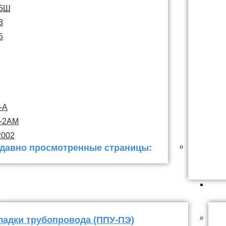
15Ш
3
5
-А
С-2АМ
2002
давно просмотренные страницы:
 заделки
ППУ
ладки трубопровода (ППУ-ПЭ)