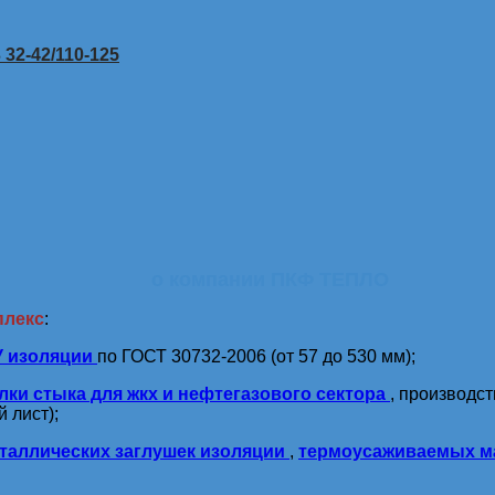
32-42/110-125
о компании ПКФ ТЕПЛО
плекс
:
У изоляции
по ГОСТ 30732-2006 (от 57 до 530 мм);
лки стыка для жкх и нефтегазового сектора
, производс
 лист);
таллических заглушек изоляции
,
термоусаживаемых м