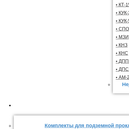
• КТ-
• КУК-
• КУК-
• СПО
• МЗИ
• КНЗ
• КНС
• ДПП
• ДП
• АМ-
Не
Комплекты
стыка 
Комплекты для подземной прок