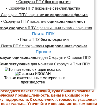
• Скорлупа ППУ
без покрытия
• Скорлупа ППУ покрытие
стеклопластик
• Скорлупа ППУ покрытие
армированная фольга
• Скорлупа ППУ покрытие
оцинкованный лист
твод скорлупа ППУ
с различными типами покрытия
Плита ППУ
• Плита ППУ
без плокрытия
• Плита ППУ с покрытием
армированная фольга
Прочее
ожухи оцинкованные
для Скорлуп и Отводов ППУ
Комплектующие
для монтажа Скорлуп и Плит ППУ
последнего пакета санкций, куда была включена и
ическая промышленность, цены на химию и ее
ку подорожали. К сожалению, стоимость указанная
е не актуальна. Уточняйте у специалистов компании