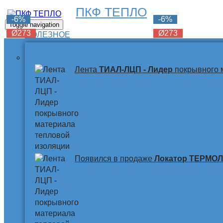
ПКФ ТЕПЛО
-6%
-6%
-6%
Toggle navigation
Ø273
Ø273
Ø273
ПОЛЕЗНОЕ
Лента
ТИАЛ-ЛЦП - Лидер
покрывного 
Появился в продаже
Локатор ТЕРМО