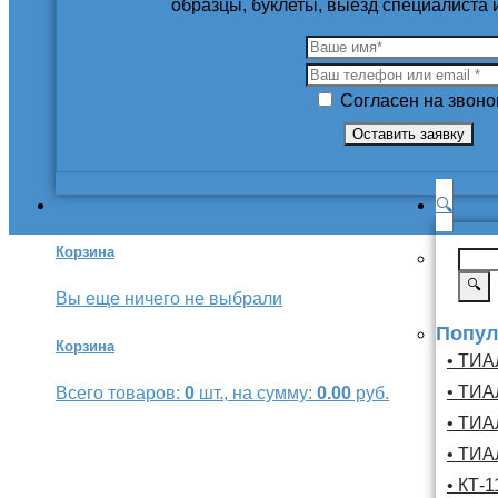
образцы, буклеты, выезд специалиста
Согласен на звоно
🔍
Корзина
🔍
Вы еще ничего не выбрали
Попул
Корзина
• ТИА
• ТИА
Всего товаров:
0
шт., на сумму:
0.00
руб.
• ТИА
• ТИА
• КТ-1