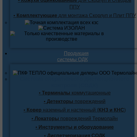
•
Кожухи оцинкованные
для Скорлуп и Отводов
ППУ
•
Комплектующие
для монтажа Скорлуп и Плит ППУ
Продукция
системы ОДК
Система оперативного дистанционного
контроля (СОДК)
•
Терминалы
коммутационные
•
Детекторы
повреждений
•
Ковер
наземный и настенный (
КНЗ и КНС
)
•
Локаторы
повреждений Термолайн
•
Инструменты и оборудование
•
Диспетчеризация СОДК