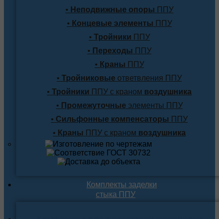
•
Неподвижные опоры
ППУ
•
Концевые элементы
ППУ
•
Тройники
ППУ
•
Переходы
ППУ
•
Краны
ППУ
•
Тройниковые
ответвления ППУ
•
Тройники
ППУ с краном
воздушника
•
Промежуточные
элементы ППУ
•
Сильфонные компенсаторы
ППУ
•
Краны
ППУ с краном
воздушника
Комплекты заделки
стыка ППУ
Комплекты для подземной прокладки