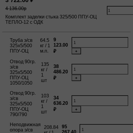
3 722.00 ₽
4 136.00р
Комплект заделки стыка 325/500 ППУ-ОЦ
ТЕПЛО-12 с ОДК
9
Труба э/св
64.5
123.00
325х5/500
кг / 1
ППУ-ОЦ
м.п.
₽
+
Отвод 90гр.
135
38
э/св
кг /
486.20
325х5/500
1
ППУ-ОЦ
₽
+
шт
1050/1050
Отвод 90гр.
103
34
э/св
кг /
636.20
325х5/500
1
ППУ-ОЦ
₽
+
шт
790/790
Неподвижная
95
208.84
опора э/св
267.40
кг / 1