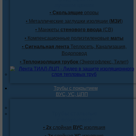
лучшим ценам
•
Скользящие
опоры
• Металлические заглушки изоляции (
МЗИ
)
• Манжеты
стенового ввода
(СВ)
• Компенсационные полиэтиленовые
маты
•
Сигнальная лента
Теплосеть, Канализация,
Водоповод
•
Теплоизоляция трубок
(Энергофлекс, Тилит)
Трубы с покрытием
ВУС, УС, ЦПП
Трубы стальные
с покрытием
•
2х
слойная
ВУС
изоляция
•
2х
слойная
УС
изоляция