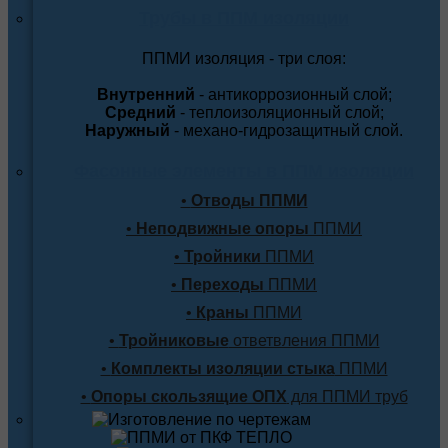
Трубы в ППМ изоляции
ППМИ изоляция - три слоя:
Внутренний
- антикоррозионный слой;
Средний
- теплоизоляционный слой;
Наружный
- механо-гидрозащитный слой.
Фасонные элементы в ППМ изоляции
•
Отводы ППМИ
•
Неподвижные опоры
ППМИ
•
Тройники
ППМИ
•
Переходы
ППМИ
•
Краны
ППМИ
•
Тройниковые
ответвления ППМИ
•
Комплекты изоляции стыка
ППМИ
•
Опоры скользящие ОПХ
для ППМИ труб