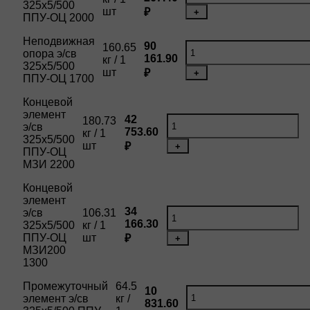
325х5/500
шт
₽
+
ППУ-ОЦ 2000
Неподвижная
90
160.65
опора э/св
161.90
кг / 1
325х5/500
шт
₽
+
ППУ-ОЦ 1700
Концевой
элемент
42
180.73
э/св
753.60
кг / 1
325х5/500
шт
₽
+
ППУ-ОЦ
МЗИ 2200
Концевой
элемент
34
э/св
106.31
166.30
325х5/500
кг / 1
ППУ-ОЦ
шт
₽
+
МЗИ200
1300
Промежуточный
64.5
10
элемент э/св
кг /
831.60