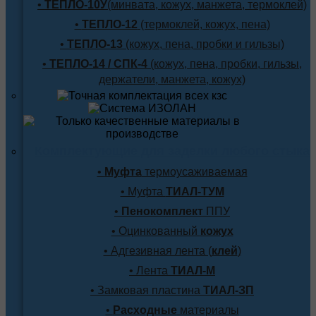
•
ТЕПЛО-10У
(минвата, кожух, манжета, термоклей)
•
ТЕПЛО-12
(термоклей, кожух, пена)
•
ТЕПЛО-13
(кожух, пена, пробки и гильзы)
•
ТЕПЛО-14 / СПК-4
(кожух, пена, пробки, гильзы,
держатели, манжета, кожух)
Комплектующие для заделки любого стыка
•
Муфта
термоусаживаемая
• Муфта
ТИАЛ-ТУМ
•
Пенокомплект
ППУ
• Оцинкованный
кожух
• Адгезивная лента (
клей
)
• Лента
ТИАЛ-М
• Замковая пластина
ТИАЛ-ЗП
•
Расходные
материалы