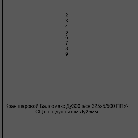
1
2
3
4
5
6
7
8
9
Кран шаровой Балломакс Ду300 э/св 325х5/500 ППУ-
ОЦ с воздушником Ду25мм