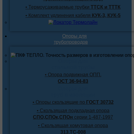
• Термоусаживаемые трубки
ТТСК и ТТТК
• Комплект удлинения кабеля
КУК-3, КУК-5
Опоры для
трубопроводов
Опоры для
стальной трубы
• Опора подвижная ОПП.
ОСТ 36-94-83
Опоры для
труб в изоляции
• Опоры скользящие по
ГОСТ 30732
• Скользящая подкладная опора
СПО,СПОк,СПОн
серии 1-487-1997
• Скользящая хомутовая опора
313.ТС-008