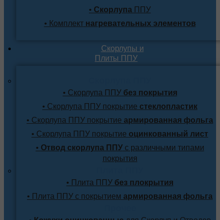
•
Скорлупа
ППУ
• Комплект
нагревательных элементов
Скорлупы и
Плиты ППУ
Скорлупа ППУ
• Скорлупа ППУ
без покрытия
• Скорлупа ППУ покрытие
стеклопластик
• Скорлупа ППУ покрытие
армированная фольга
• Скорлупа ППУ покрытие
оцинкованный лист
•
Отвод скорлупа ППУ
с различными типами
покрытия
Плита ППУ
• Плита ППУ
без плокрытия
• Плита ППУ с покрытием
армированная фольга
Прочее