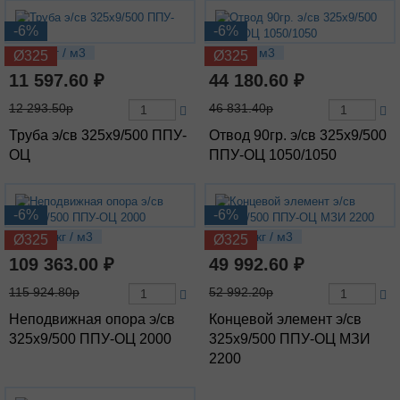
-6%
-6%
95.18 кг / м3
200 кг / м3
Ø325
Ø325
11 597.60 ₽
44 180.60 ₽
12 293.50р
46 831.40р
Труба э/св 325х9/500 ППУ-
Отвод 90гр. э/св 325х9/500
ОЦ
ППУ-ОЦ 1050/1050
-6%
-6%
255.12 кг / м3
220.78 кг / м3
Ø325
Ø325
109 363.00 ₽
49 992.60 ₽
115 924.80р
52 992.20р
Неподвижная опора э/св
Концевой элемент э/св
325х9/500 ППУ-ОЦ 2000
325х9/500 ППУ-ОЦ МЗИ
2200