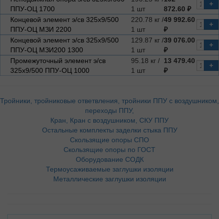
+
ППУ-ОЦ 1700
1 шт
872.60 ₽
Концевой элемент э/св 325х9/500
220.78 кг /
49 992.60
+
ППУ-ОЦ МЗИ 2200
1 шт
₽
Концевой элемент э/св 325х9/500
129.87 кг /
39 076.00
+
ППУ-ОЦ МЗИ200 1300
1 шт
₽
Промежуточный элемент э/св
95.18 кг /
13 479.40
+
325х9/500 ППУ-ОЦ 1000
1 шт
₽
Тройники, тройниковые ответвления, тройники ППУ с воздушником,
переходы ППУ,
Кран, Кран с воздушником, СКУ ППУ
Остальные комплекты заделки стыка ППУ
Скользящие опоры СПО
Скользящие опоры по ГОСТ
Оборудование СОДК
Термоусаживаемые заглушки изоляции
Металлические заглушки изоляции