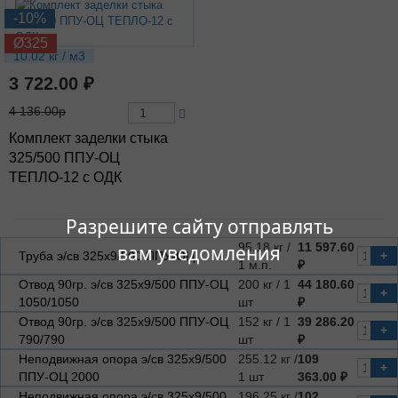
-10%
Ø325
10.02 кг / м3
3 722.00 ₽
4 136.00р
Комплект заделки стыка
325/500 ППУ-ОЦ
ТЕПЛО-12 с ОДК
Разрешите сайту отправлять
95.18 кг /
11 597.60
вам уведомления
Труба э/св 325х9/500 ППУ-ОЦ
+
1 м.п.
₽
Отвод 90гр. э/св 325х9/500 ППУ-ОЦ
200 кг / 1
44 180.60
+
1050/1050
шт
₽
Отвод 90гр. э/св 325х9/500 ППУ-ОЦ
152 кг / 1
39 286.20
+
790/790
шт
₽
Неподвижная опора э/св 325х9/500
255.12 кг /
109
+
ППУ-ОЦ 2000
1 шт
363.00 ₽
Неподвижная опора э/св 325х9/500
196.25 кг /
102