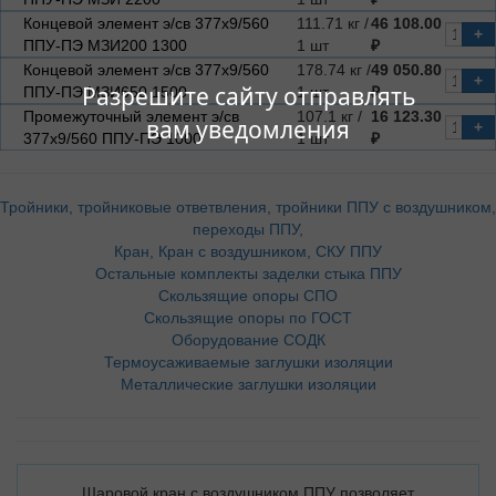
Концевой элемент э/св 377х9/560
111.71 кг /
46 108.00
+
ППУ-ПЭ МЗИ200 1300
1 шт
₽
Концевой элемент э/св 377х9/560
178.74 кг /
49 050.80
+
Разрешите сайту отправлять
ППУ-ПЭ МЗИ650 1500
1 шт
₽
Промежуточный элемент э/св
107.1 кг /
16 123.30
вам уведомления
+
377х9/560 ППУ-ПЭ 1000
1 шт
₽
Тройники, тройниковые ответвления, тройники ППУ с воздушником,
переходы ППУ,
Кран, Кран с воздушником, СКУ ППУ
Остальные комплекты заделки стыка ППУ
Скользящие опоры СПО
Скользящие опоры по ГОСТ
Оборудование СОДК
Термоусаживаемые заглушки изоляции
Металлические заглушки изоляции
Шаровой кран с воздушником ППУ позволяет