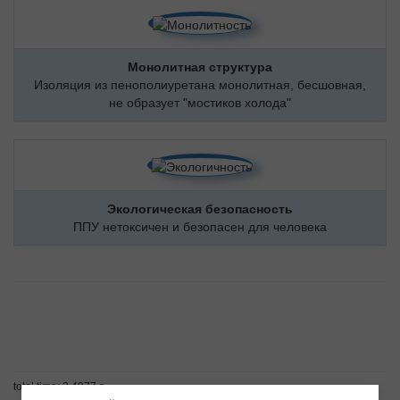
Монолитная структура
Изоляция из пенополиуретана монолитная, бесшовная,
не образует "мостиков холода"
Экологическая безопасность
ППУ нетоксичен и безопасен для человека
total time: 2.4977 s