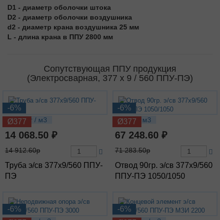
D1 - диаметр оболочки штока
D2 - диаметр оболочки воздушника
d2 - диаметр крана воздушника 25 мм
L - длина крана в ППУ 2800 мм
Сопутствующая ППУ продукция
(Электросварная, 377 х 9 / 560 ППУ-ПЭ)
-6%
-6%
107.1 кг / м3
225 кг / м3
Ø377
Ø377
14 068.50 ₽
67 248.60 ₽
14 912.60р
71 283.50р
Труба э/св 377х9/560 ППУ-
Отвод 90гр. э/св 377х9/560
ПЭ
ППУ-ПЭ 1050/1050
-6%
-6%