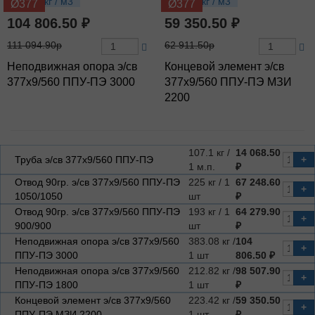
383.08 кг / м3
223.42 кг / м3
Ø377
Ø377
104 806.50 ₽
59 350.50 ₽
111 094.90р
62 911.50р
Неподвижная опора э/св
Концевой элемент э/св
377х9/560 ППУ-ПЭ 3000
377х9/560 ППУ-ПЭ МЗИ
2200
107.1 кг /
14 068.50
Труба э/св 377х9/560 ППУ-ПЭ
+
1 м.п.
₽
Отвод 90гр. э/св 377х9/560 ППУ-ПЭ
225 кг / 1
67 248.60
+
1050/1050
шт
₽
Отвод 90гр. э/св 377х9/560 ППУ-ПЭ
193 кг / 1
64 279.90
+
900/900
шт
₽
Неподвижная опора э/св 377х9/560
383.08 кг /
104
+
ППУ-ПЭ 3000
1 шт
806.50 ₽
Неподвижная опора э/св 377х9/560
212.82 кг /
98 507.90
+
ППУ-ПЭ 1800
1 шт
₽
Концевой элемент э/св 377х9/560
223.42 кг /
59 350.50
+
ППУ-ПЭ МЗИ 2200
1 шт
₽