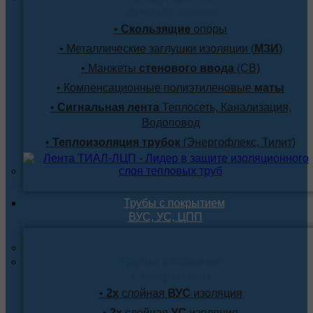
лучшим ценам
•
Скользящие
опоры
• Металлические заглушки изоляции (
МЗИ
)
• Манжеты
стенового ввода
(СВ)
• Компенсационные полиэтиленовые
маты
•
Сигнальная лента
Теплосеть, Канализация,
Водоповод
•
Теплоизоляция трубок
(Энергофлекс, Тилит)
Трубы с покрытием
ВУС, УС, ЦПП
Трубы стальные
с покрытием
•
2х
слойная
ВУС
изоляция
•
2х
слойная
УС
изоляция