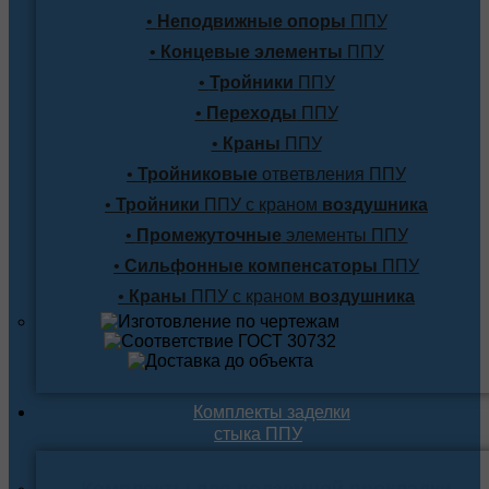
•
Неподвижные опоры
ППУ
•
Концевые элементы
ППУ
•
Тройники
ППУ
•
Переходы
ППУ
•
Краны
ППУ
•
Тройниковые
ответвления ППУ
•
Тройники
ППУ с краном
воздушника
•
Промежуточные
элементы ППУ
•
Сильфонные компенсаторы
ППУ
•
Краны
ППУ с краном
воздушника
Комплекты заделки
стыка ППУ
Комплекты для подземной прокладки