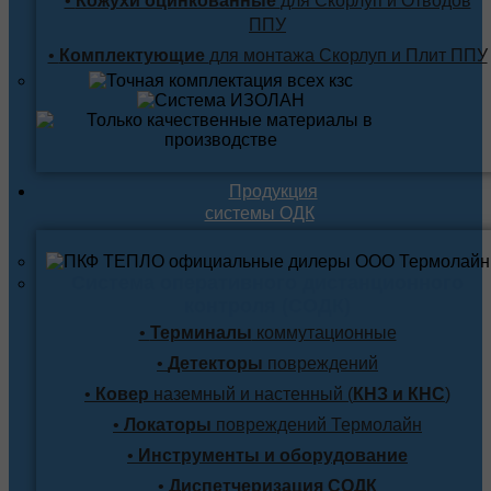
•
Кожухи оцинкованные
для Скорлуп и Отводов
ППУ
•
Комплектующие
для монтажа Скорлуп и Плит ППУ
Продукция
системы ОДК
Система оперативного дистанционного
контроля (СОДК)
•
Терминалы
коммутационные
•
Детекторы
повреждений
•
Ковер
наземный и настенный (
КНЗ и КНС
)
•
Локаторы
повреждений Термолайн
•
Инструменты и оборудование
•
Диспетчеризация СОДК