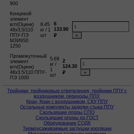
900
Концевой
элемент
6
вгп(Оцинк)
8.45
133.90
48х3,5/110
кг / 1
ППУ-ПЭ
шт
₽
+
МЗИ650
1250
Промежуточный
5.69
2
элемент
кг /
124.30
вгп(Оцинк)
1
48х3.5/110 ППУ-
₽
+
шт
ПЭ 1000
Тройники, тройниковые ответвления, тройники ППУ с
воздушником, переходы ППУ,
Кран, Кран с воздушником, СКУ ППУ
Остальные комплекты заделки стыка ППУ
Скользящие опоры СПО
Скользящие опоры по ГОСТ
Оборудование СОДК
Термоусаживаемые заглушки изоляции
Металлические заглушки изоляции