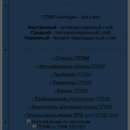
Трубы в ППМ изоляции
ППМИ изоляция - три слоя:
Внутренний
- антикоррозионный слой;
Средний
- теплоизоляционный слой;
Наружный
- механо-гидрозащитный слой.
Фасонные элементы в ППМ изоляции
•
Отводы ППМИ
•
Неподвижные опоры
ППМИ
•
Тройники
ППМИ
•
Переходы
ППМИ
•
Краны
ППМИ
•
Тройниковые
ответвления ППМИ
•
Комплекты изоляции стыка
ППМИ
•
Опоры скользящие ОПХ
для ППМИ труб