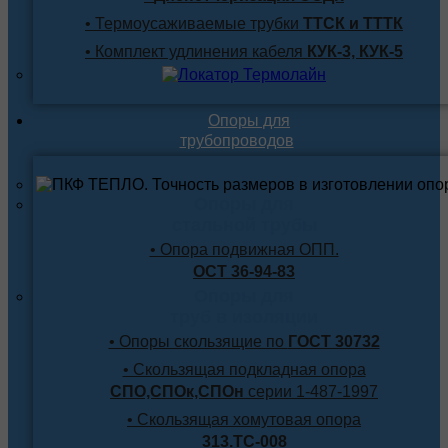
• Термоусаживаемые трубки
ТТСК и ТТТК
• Комплект удлинения кабеля
КУК-3, КУК-5
Опоры для
трубопроводов
Опоры для
стальной трубы
• Опора подвижная ОПП.
ОСТ 36-94-83
Опоры для
труб в изоляции
• Опоры скользящие по
ГОСТ 30732
• Скользящая подкладная опора
СПО,СПОк,СПОн
серии 1-487-1997
• Скользящая хомутовая опора
313.ТС-008