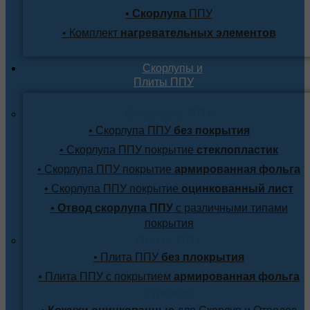
•
Скорлупа
ППУ
• Комплект
нагревательных элементов
Скорлупы и
Плиты ППУ
Скорлупа ППУ
• Скорлупа ППУ
без покрытия
• Скорлупа ППУ покрытие
стеклопластик
• Скорлупа ППУ покрытие
армированная фольга
• Скорлупа ППУ покрытие
оцинкованный лист
•
Отвод скорлупа ППУ
с различными типами
покрытия
Плита ППУ
• Плита ППУ
без плокрытия
• Плита ППУ с покрытием
армированная фольга
Прочее