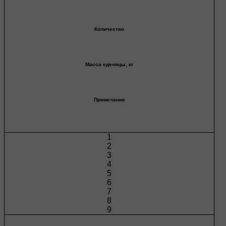
Количество
Масса еденицы, кг
Примечание
1
2
3
4
5
6
7
8
9