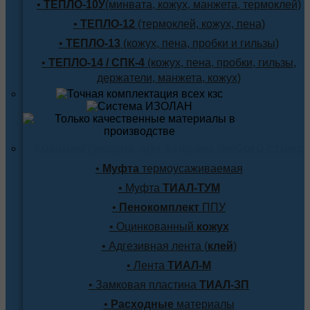
•
ТЕПЛО-10У
(минвата, кожух, манжета, термоклей)
•
ТЕПЛО-12
(термоклей, кожух, пена)
•
ТЕПЛО-13
(кожух, пена, пробки и гильзы)
•
ТЕПЛО-14 / СПК-4
(кожух, пена, пробки, гильзы,
держатели, манжета, кожух)
Комплектующие для заделки любого стыка
•
Муфта
термоусаживаемая
• Муфта
ТИАЛ-ТУМ
•
Пенокомплект
ППУ
• Оцинкованный
кожух
• Адгезивная лента (
клей
)
• Лента
ТИАЛ-М
• Замковая пластина
ТИАЛ-ЗП
•
Расходные
материалы