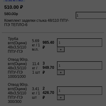
0.98 кг / м3
510.00 ₽
580.00р
Комплект заделки стыка 48/110 ППУ-
ПЭ ТЕПЛО-6
Труба
5.69
985.40
вгп(Оцинк)
кг / 1
48х3,5/110
₽
м.п.
+
ППУ-ПЭ
Отвод 90гр.
3
вгп(Оцинк)
11.4
949.70
48х3,5/110
кг /
ППУ-ПЭ
1 шт
₽
+
1000/1000
Отвод 90гр.
2
вгп(Оцинк)
3.41
426.70
48х3,5/110
кг / 1
ППУ-ПЭ
шт
₽
+
300/300