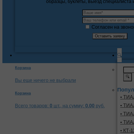
образцы, буклеты, выезд специалиста
Согласен на звоно
🔍
Корзина
🔍
Вы еще ничего не выбрали
Попул
Корзина
• ТИА
• ТИА
Всего товаров:
0
шт., на сумму:
0.00
руб.
• ТИА
• ТИА
• КТ-1