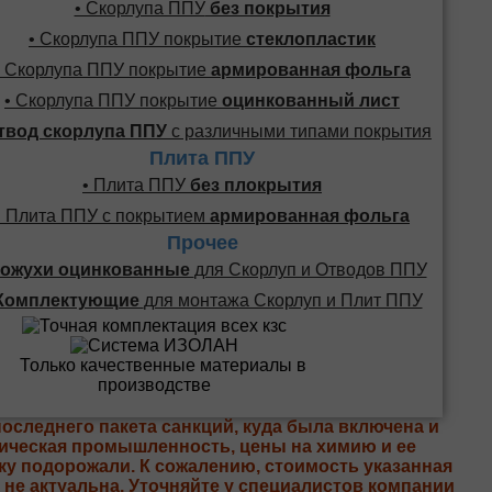
• Скорлупа ППУ
без покрытия
• Скорлупа ППУ покрытие
стеклопластик
• Скорлупа ППУ покрытие
армированная фольга
• Скорлупа ППУ покрытие
оцинкованный лист
твод скорлупа ППУ
с различными типами покрытия
Плита ППУ
• Плита ППУ
без плокрытия
• Плита ППУ с покрытием
армированная фольга
Прочее
ожухи оцинкованные
для Скорлуп и Отводов ППУ
Комплектующие
для монтажа Скорлуп и Плит ППУ
последнего пакета санкций, куда была включена и
ическая промышленность, цены на химию и ее
ку подорожали. К сожалению, стоимость указанная
е не актуальна. Уточняйте у специалистов компании