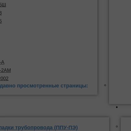
15Ш
3
5
-А
С-2АМ
2002
давно просмотренные страницы:
 заделки
ППУ
ладки трубопровода (ППУ-ПЭ)