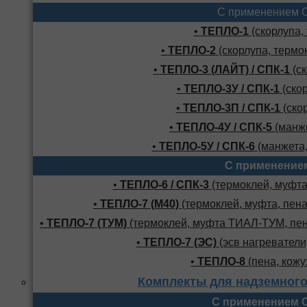
С применением 
•
ТЕПЛО-1
(скорлупа,
•
ТЕПЛО-2
(скорлупа, термо
•
ТЕПЛО-3 (ЛАЙТ) / СПК-1
(ск
•
ТЕПЛО-3У / СПК-1
(скор
•
ТЕПЛО-3П / СПК-1
(скор
•
ТЕПЛО-4У / СПК-5
(манже
•
ТЕПЛО-5У / СПК-6
(манжета,
С применение
•
ТЕПЛО-6 / СПК-3
(термоклей, муфта,
•
ТЕПЛО-7 (М40)
(термоклей, муфта, пена
•
ТЕПЛО-7 (ТУМ)
(термоклей, муфта ТИАЛ-ТУМ, пено
•
ТЕПЛО-7 (ЭС)
(эсв нагреватели,
•
ТЕПЛО-8
(пена, кожу
Комплекты для надземного
С применением 