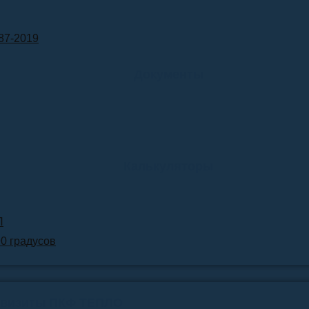
87-2019
Документы
Калькуляторы
Л
90 градусов
квизиты ПКФ ТЕПЛО