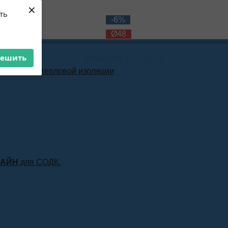
×
ть
-10%
-6%
Ø48
Ø48
решить
Новости и статьи
материала тепловой изоляции
ЛАЙН
для СОДК.