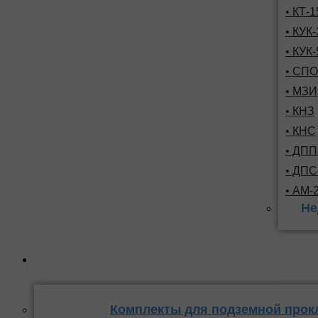
• КТ-
• КУК-
• КУК-
• СПО
• МЗИ
• КНЗ
• КНС
• ДПП
• ДП
• АМ-
Не
Комплекты
стыка 
Комплекты для подземной прок