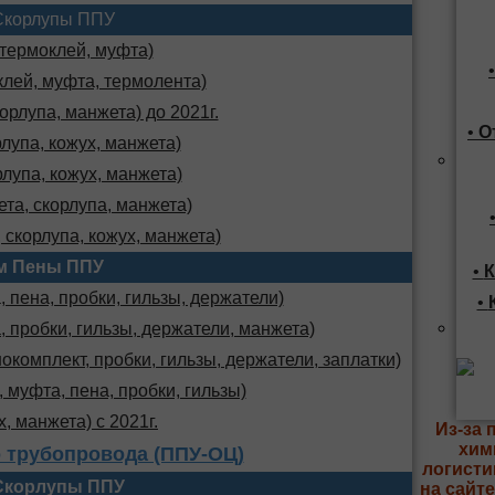
Скорлупы ППУ
 термоклей, муфта)
клей, муфта, термолента)
орлупа, манжета) до 2021г.
•
О
лупа, кожух, манжета)
лупа, кожух, манжета)
та, скорлупа, манжета)
 скорлупа, кожух, манжета)
м Пены ППУ
•
К
 пена, пробки, гильзы, держатели)
•
, пробки, гильзы, держатели, манжета)
комплект, пробки, гильзы, держатели, заплатки)
 муфта, пена, пробки, гильзы)
х, манжета) с 2021г.
Из-за 
хим
 трубопровода (ППУ-ОЦ)
логисти
Скорлупы ППУ
на сайт