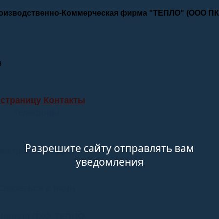
роизводственно-Коммерческая фирма "ТЕПЛО" (ООО П
9
 страницу Контакты
Телефоны
Разрешите сайту отправлять вам
лектронные адреса
уведомления
Связаться с нами
stagram ПКФ ТЕПЛО