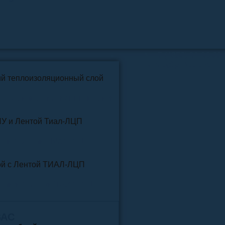
📞
+7 (4852) 91-96-22
info@pkfteplo.ru
✉
й теплоизоляционный слой
У и Лентой ТИАЛ-ЛЦП
той и Лентой ТИАЛ-ЛЦП
ВАС