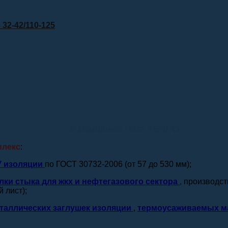
32-42/110-125
о компании ПКФ ТЕПЛО
плекс
:
У изоляции
по ГОСТ 30732-2006 (от 57 до 530 мм);
лки стыка для жкх и нефтегазового сектора
, производс
 лист);
таллических заглушек изоляции
,
термоусаживаемых м