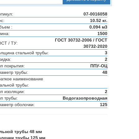
тикул:
07-0016058
с:
10.52 кг.
бъем :
0.094 м3
лина:
1500
ГОСТ 30732-2006 / ГОСТ
ОСТ / ТУ:
30732-2020
олщина стальной трубы:
3
кидка:
2
ип покрытия:
ППУ-ОЦ
иаметр трубы:
48
раткое наименование
тальной трубы:
ип изоляции:
2
ип трубы:
Водогазопроводная
иаметр оболочки:
125
альной трубы 48 мм
олочки трубы 125 мм