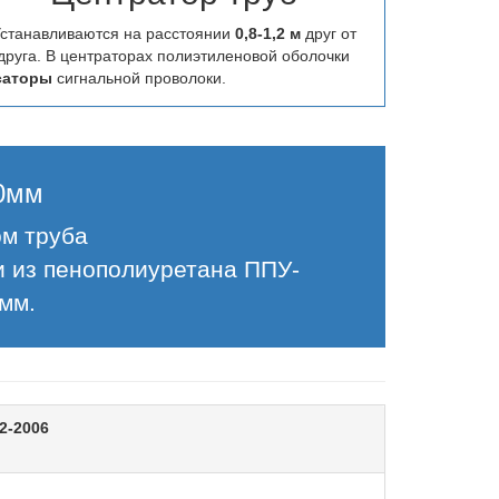
станавливаются на расстоянии
0,8-1,2 м
друг от
друга. В центраторах полиэтиленовой оболочки
саторы
сигнальной проволоки.
00мм
ом труба
и из пенополиуретана ППУ-
мм.
2-2006