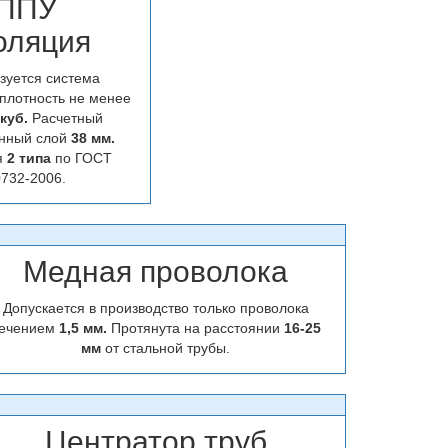
ППУ
оляция
зуется система
плотность не менее
.куб.
Расчетный
нный слой
38 мм.
я
2 типа
по ГОСТ
732-2006.
Медная проволока
Допускается в производство только проволока
ечением
1,5 мм.
Протянута на расстоянии
16-25
мм
от стальной трубы.
Центратор труб