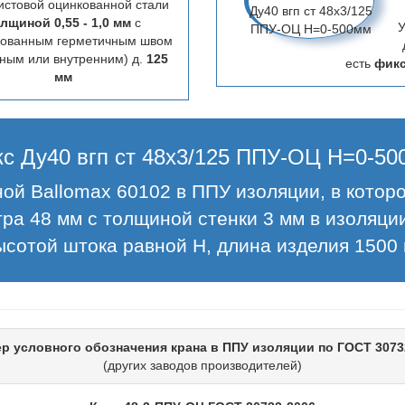
истовой оцинкованной стали
лщиной 0,55 - 1,0 мм
с
У
цованным герметичным швом
ным или внутренним) д.
125
есть
фик
мм
с Ду40 вгп ст 48х3/125 ППУ-ОЦ H=0-5
ой Ballomax 60102 в ППУ изоляции, в котор
ра 48 мм с толщиной стенки 3 мм в изоляци
ысотой штока равной H, длина изделия 1500 
р условного обозначения крана в ППУ изоляции по ГОСТ 3073
(других заводов производителей)