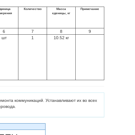
диница
Количество
Масса
Примечание
мерения
еденицы, кг
6
7
8
9
шт
1
10.52 кг
емонта коммуникаций. Устанавливают их во всех
провода.