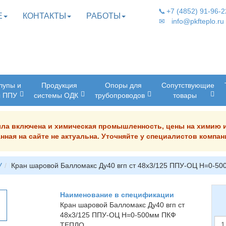
📞
+7 (4852) 91-96-2
Е
КОНТАКТЫ
РАБОТЫ
✉
info@pkfteplo.ru
лупы и
Продукция
Опоры для
Сопутствующие
ы ППУ
системы ОДК
трубопроводов
товары
была включена и химическая промышленность, цены на химию 
нная на сайте не актуальна. Уточняйте у специалистов комп
У
Кран шаровой Балломакс Ду40 вгп ст 48х3/125 ППУ-ОЦ H=0-50
Наименование в спецификации
Кран шаровой Балломакс Ду40 вгп ст
48х3/125 ППУ-ОЦ H=0-500мм
ПКФ
ТЕПЛО