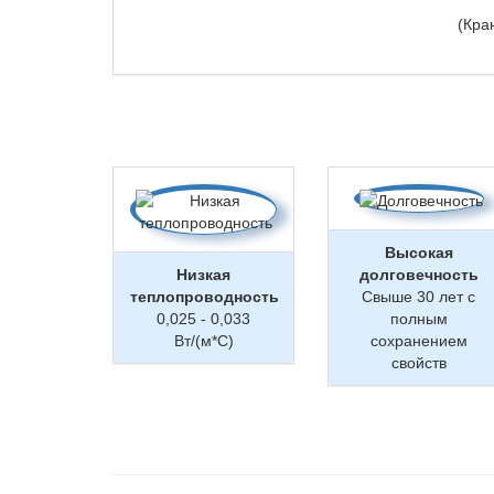
(Кра
Высокая
Низкая
долговечность
теплопроводность
Свыше 30 лет с
0,025 - 0,033
полным
Вт/(м*С)
сохранением
свойств