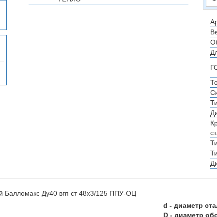
Ар
Ве
О
Д
Г
Т
С
Т
Д
К
с
Т
Т
Д
d - диаметр ст
D - диаметр об