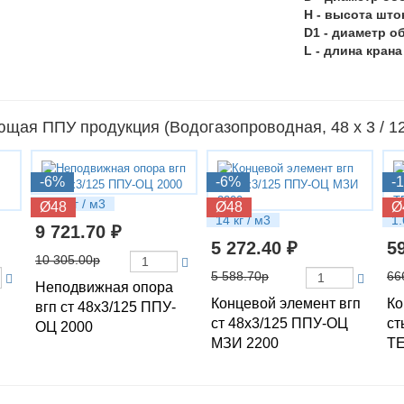
H - высота што
D1 - диаметр о
L - длина крана
щая ППУ продукция (Водогазопроводная, 48 х 3 / 
-6%
-6%
-
16.1 кг / м3
Ø48
Ø48
Ø
14 кг / м3
1.
9 721.70 ₽
5 272.40 ₽
5
10 305.00р
5 588.70р
66
Неподвижная опора
Концевой элемент вгп
Ко
вгп ст 48х3/125 ППУ-
ст 48х3/125 ППУ-ОЦ
ст
ОЦ 2000
МЗИ 2200
ТЕ