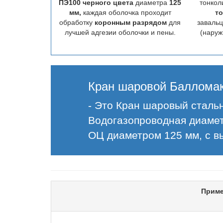
ПЭ100 черного цвета
диаметра
125
тонкол
мм,
каждая оболочка проходит
то
обработку
коронным разрядом
для
заваль
лучшей адгезии оболочки и пены.
(наруж
Кран шаровой Балломак
- Это Кран шаровый стальн
Водогазопроводная диамет
ОЦ диаметром 125 мм, с в
Приме