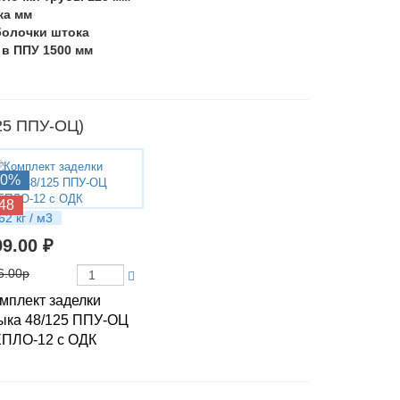
ка мм
болочки штока
 в ППУ 1500 мм
125 ППУ-ОЦ)
10%
48
62 кг / м3
99.00 ₽
6.00р
мплект заделки
ыка 48/125 ППУ-ОЦ
ПЛО-12 с ОДК