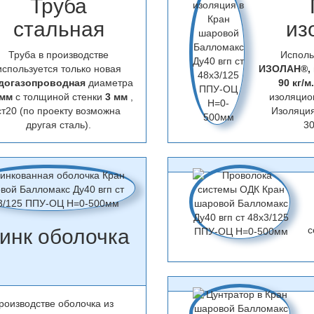
Труба
стальная
из
Труба в производстве
Исполь
используется только новая
ИЗОЛАН®,
догазопроводная
диаметра
90 кг/м
 мм
с толщиной стенки
3 мм
,
изоляцио
ст20 (по проекту возможна
Изоляци
другая сталь).
30
с
инк оболочка
роизводстве оболочка из