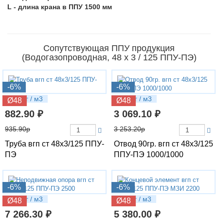
L - длина крана в ППУ 1500 мм
Сопутствующая ППУ продукция
(Водогазопроводная, 48 х 3 / 125 ППУ-ПЭ)
-6%
-6%
5.26 кг / м3
10.5 кг / м3
Ø48
Ø48
882.90 ₽
3 069.10 ₽
935.90р
3 253.20р
Труба вгп ст 48х3/125 ППУ-
Отвод 90гр. вгп ст 48х3/125
ПЭ
ППУ-ПЭ 1000/1000
-6%
-6%
16.3 кг / м3
11.8 кг / м3
Ø48
Ø48
7 266.30 ₽
5 380.00 ₽