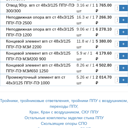
Отвод 90гр. вгп ст 48х3/125 ППУ-ПЭ
3.16 кг / 1
1 765.00
+
300/300
шт
₽
Неподвижная опора вгп ст 48х3/125
16.3 кг / 1
7 266.30
+
ППУ-ПЭ 2500
шт
₽
Неподвижная опора вгп ст 48х3/125
9.06 кг / 1
6 278.10
+
ППУ-ПЭ 1200
шт
₽
Концевой элемент вгп ст 48х3/125
11.8 кг / 1
5 380.00
+
ППУ-ПЭ МЗИ 2200
шт
₽
Концевой элемент вгп ст 48х3/125
5.9 кг / 1
4 179.60
+
ППУ-ПЭ МЗИ200 900
шт
₽
Концевой элемент вгп ст 48х3/125
8.26 кг / 1
4 502.80
+
ППУ-ПЭ МЗИ650 1250
шт
₽
Промежуточный элемент вгп ст
5.26 кг / 1
2 014.70
+
48х3/125 ППУ-ПЭ 1000
шт
₽
Тройники, тройниковые ответвления, тройники ППУ с воздушником,
переходы ППУ,
Кран, Кран с воздушником, СКУ ППУ
Остальные комплекты заделки стыка ППУ
Скользящие опоры СПО