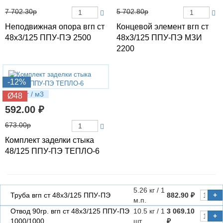
7 702.30р
5 702.80р
Неподвижная опора вгп ст
Концевой элемент вгп ст
48х3/125 ППУ-ПЭ 2500
48х3/125 ППУ-ПЭ МЗИ
2200
-12%
1.26 кг / м3
Ø48
592.00 ₽
673.00р
Комплект заделки стыка
48/125 ППУ-ПЭ ТЕПЛО-6
5.26 кг / 1
Труба вгп ст 48х3/125 ППУ-ПЭ
882.90 ₽
+
м.п.
Отвод 90гр. вгп ст 48х3/125 ППУ-ПЭ
10.5 кг / 1
3 069.10
+
1000/1000
шт
₽