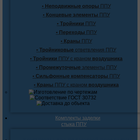
•
Неподвижные опоры
ППУ
•
Концевые элементы
ППУ
•
Тройники
ППУ
•
Переходы
ППУ
•
Краны
ППУ
•
Тройниковые
ответвления ППУ
•
Тройники
ППУ с краном
воздушника
•
Промежуточные
элементы ППУ
•
Сильфонные компенсаторы
ППУ
•
Краны
ППУ с краном
воздушника
Комплекты заделки
стыка ППУ
Комплекты для подземной прокладки