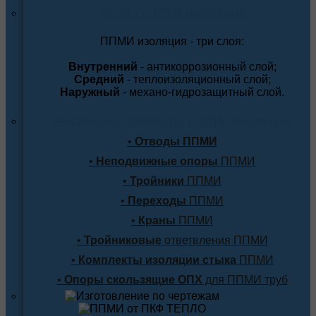
Трубы в ППМ изоляции
ППМИ изоляция - три слоя:
Внутренний
- антикоррозионный слой;
Средний
- теплоизоляционный слой;
Наружный
- механо-гидрозащитный слой.
Фасонные элементы в ППМ изоляции
•
Отводы ППМИ
•
Неподвижные опоры
ППМИ
•
Тройники
ППМИ
•
Переходы
ППМИ
•
Краны
ППМИ
•
Тройниковые
ответвления ППМИ
•
Комплекты изоляции стыка
ППМИ
•
Опоры скользящие ОПХ
для ППМИ труб