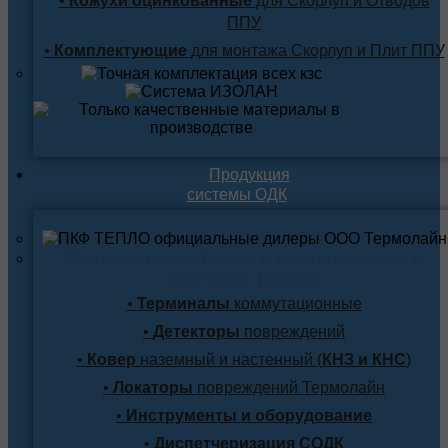
•
Кожухи оцинкованные
для Скорлуп и Отводов
ППУ
•
Комплектующие
для монтажа Скорлуп и Плит ППУ
Продукция
системы ОДК
Система оперативного дистанционного
контроля (СОДК)
•
Терминалы
коммутационные
•
Детекторы
повреждений
•
Ковер
наземный и настенный (
КНЗ и КНС
)
•
Локаторы
повреждений Термолайн
•
Инструменты и оборудование
•
Диспетчеризация СОДК