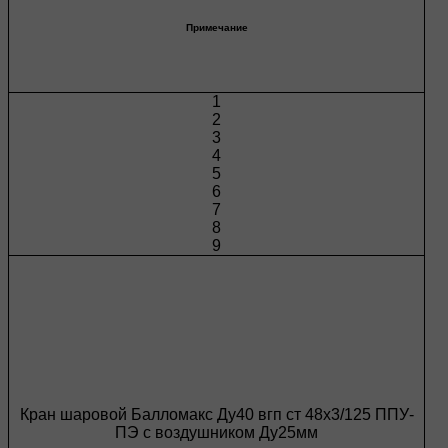
Примечание
1
2
3
4
5
6
7
8
9
Кран шаровой Балломакс Ду40 вгп ст 48х3/125 ППУ-
ПЭ с воздушником Ду25мм