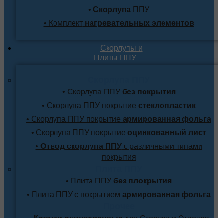
•
Скорлупа
ППУ
• Комплект
нагревательных элементов
Скорлупы и
Плиты ППУ
Скорлупа ППУ
• Скорлупа ППУ
без покрытия
• Скорлупа ППУ покрытие
стеклопластик
• Скорлупа ППУ покрытие
армированная фольга
• Скорлупа ППУ покрытие
оцинкованный лист
•
Отвод скорлупа ППУ
с различными типами
покрытия
Плита ППУ
• Плита ППУ
без плокрытия
• Плита ППУ с покрытием
армированная фольга
Прочее