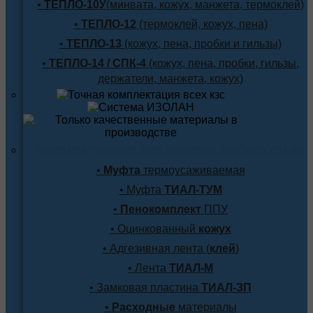
•
ТЕПЛО-10У
(минвата, кожух, манжета, термоклей)
•
ТЕПЛО-12
(термоклей, кожух, пена)
•
ТЕПЛО-13
(кожух, пена, пробки и гильзы)
•
ТЕПЛО-14 / СПК-4
(кожух, пена, пробки, гильзы,
держатели, манжета, кожух)
Комплектующие для заделки любого стыка
•
Муфта
термоусаживаемая
• Муфта
ТИАЛ-ТУМ
•
Пенокомплект
ППУ
• Оцинкованный
кожух
• Адгезивная лента (
клей
)
• Лента
ТИАЛ-М
• Замковая пластина
ТИАЛ-ЗП
•
Расходные
материалы