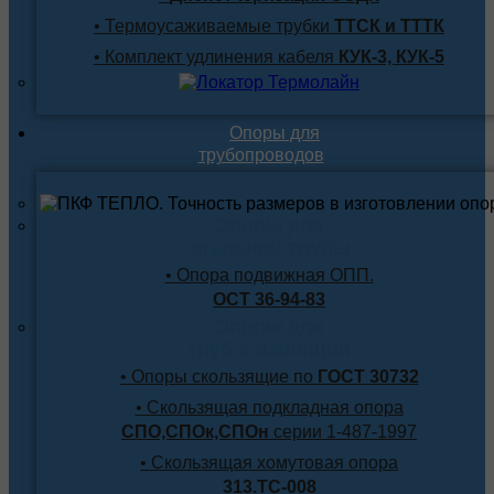
• Термоусаживаемые трубки
ТТСК и ТТТК
• Комплект удлинения кабеля
КУК-3, КУК-5
Опоры для
трубопроводов
Опоры для
стальной трубы
• Опора подвижная ОПП.
ОСТ 36-94-83
Опоры для
труб в изоляции
• Опоры скользящие по
ГОСТ 30732
• Скользящая подкладная опора
СПО,СПОк,СПОн
серии 1-487-1997
• Скользящая хомутовая опора
313.ТС-008