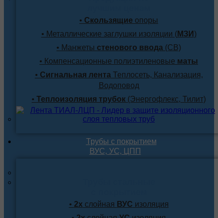
лучшим ценам
•
Скользящие
опоры
• Металлические заглушки изоляции (
МЗИ
)
• Манжеты
стенового ввода
(СВ)
• Компенсационные полиэтиленовые
маты
•
Сигнальная лента
Теплосеть, Канализация,
Водоповод
•
Теплоизоляция трубок
(Энергофлекс, Тилит)
Трубы с покрытием
ВУС, УС, ЦПП
Трубы стальные
с покрытием
•
2х
слойная
ВУС
изоляция
•
2х
слойная
УС
изоляция