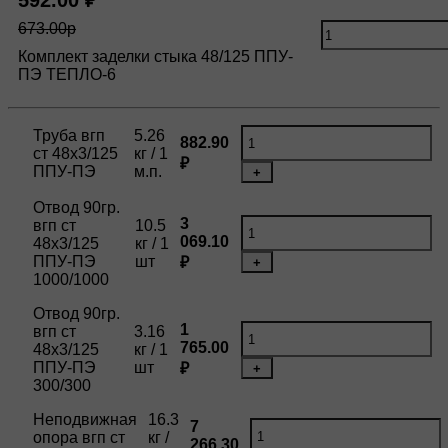
592.00 ₽
673.00р
Комплект заделки стыка 48/125 ППУ-
ПЭ ТЕПЛО-6
Труба вгп
5.26
882.90
ст 48х3/125
кг / 1
₽
ППУ-ПЭ
м.п.
+
Отвод 90гр.
3
вгп ст
10.5
069.10
48х3/125
кг / 1
ППУ-ПЭ
шт
₽
+
1000/1000
Отвод 90гр.
1
вгп ст
3.16
765.00
48х3/125
кг / 1
ППУ-ПЭ
шт
₽
+
300/300
Неподвижная
16.3
7
опора вгп ст
кг /
266.30