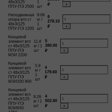
48х3/125
1
₽
+
ППУ-ПЭ 2500
шт
Неподвижная
9.06
6
опора вгп ст
кг /
278.10
48х3/125
1
₽
+
ППУ-ПЭ 1200
шт
Концевой
5
элемент вгп
11.8
380.00
ст 48х3/125
кг / 1
ППУ-ПЭ
шт
₽
+
МЗИ 2200
Концевой
5.9
4
элемент вгп
кг /
179.60
ст 48х3/125
1
ППУ-ПЭ
₽
+
шт
МЗИ200 900
Концевой
элемент вгп
4
8.26
ст 48х3/125
502.80
кг / 1
ППУ-ПЭ
шт
₽
+
МЗИ650