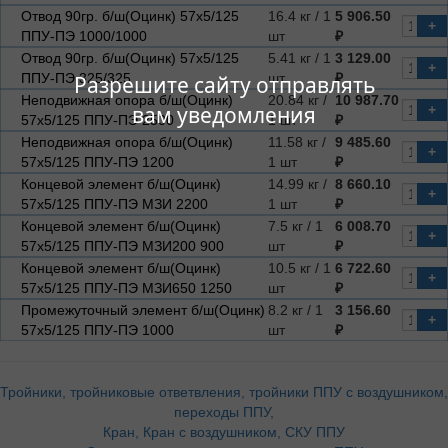
Отвод 90гр. б/ш(Оцинк) 57х5/125
16.4 кг / 1
5 906.50
+
ППУ-ПЭ 1000/1000
шт
₽
Отвод 90гр. б/ш(Оцинк) 57х5/125
5.41 кг / 1
3 129.00
+
ППУ-ПЭ 325/325
шт
₽
Разрешите сайту отправлять
Неподвижная опора б/ш(Оцинк)
20.84 кг /
10 987.70
вам уведомления
+
57х5/125 ППУ-ПЭ 2500
1 шт
₽
Неподвижная опора б/ш(Оцинк)
11.58 кг /
9 485.60
+
57х5/125 ППУ-ПЭ 1200
1 шт
₽
Концевой элемент б/ш(Оцинк)
14.99 кг /
8 660.10
+
57х5/125 ППУ-ПЭ МЗИ 2200
1 шт
₽
Концевой элемент б/ш(Оцинк)
7.5 кг / 1
6 008.70
+
57х5/125 ППУ-ПЭ МЗИ200 900
шт
₽
Концевой элемент б/ш(Оцинк)
10.5 кг / 1
6 722.60
+
57х5/125 ППУ-ПЭ МЗИ650 1250
шт
₽
Промежуточный элемент б/ш(Оцинк)
8.2 кг / 1
3 156.60
+
57х5/125 ППУ-ПЭ 1000
шт
₽
Тройники, тройниковые ответвления, тройники ППУ с воздушником,
переходы ППУ,
Кран, Кран с воздушником, СКУ ППУ