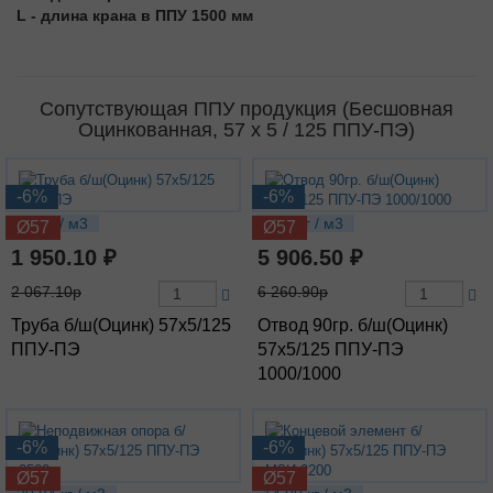
L - длина крана в ППУ 1500 мм
Сопутствующая ППУ продукция (Бесшовная
Оцинкованная, 57 х 5 / 125 ППУ-ПЭ)
-6%
-6%
8.2 кг / м3
16.4 кг / м3
Ø57
Ø57
1 950.10 ₽
5 906.50 ₽
2 067.10р
6 260.90р
Труба б/ш(Оцинк) 57х5/125
Отвод 90гр. б/ш(Оцинк)
ППУ-ПЭ
57х5/125 ППУ-ПЭ
1000/1000
-6%
-6%
Ø57
Ø57