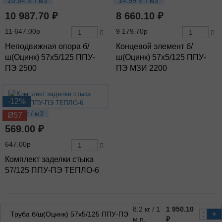
20.84 кг / м3
14.99 кг / м3
10 987.70 ₽
8 660.10 ₽
11 647.00р
9 179.70р
Неподвижная опора б/
Концевой элемент б/
ш(Оцинк) 57х5/125 ППУ-
ш(Оцинк) 57х5/125 ППУ-
ПЭ 2500
ПЭ МЗИ 2200
-12%
1.21 кг / м3
Ø57
569.00 ₽
647.00р
Комплект заделки стыка
57/125 ППУ-ПЭ ТЕПЛО-6
8.2 кг / 1
1 950.10
Труба б/ш(Оцинк) 57х5/125 ППУ-ПЭ
+
м.п.
₽