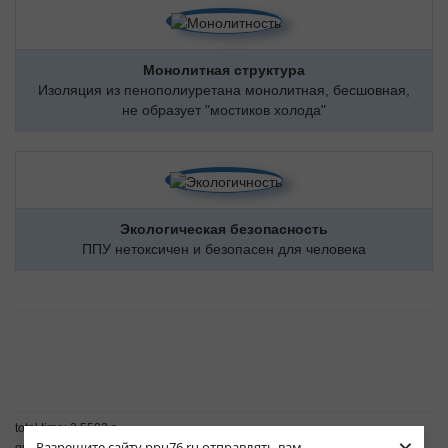
Монолитная структура
Изоляция из пенополиуретана монолитная, бесшовная,
не образует "мостиков холода"
Экологическая безопасность
ППУ нетоксичен и безопасен для человека
total time: 2.5502 s
Разрешите сайту ppu76.ru отправлять вам