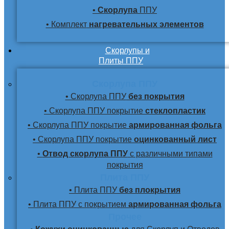
•
Скорлупа
ППУ
• Комплект
нагревательных элементов
Скорлупы и
Плиты ППУ
Скорлупа ППУ
• Скорлупа ППУ
без покрытия
• Скорлупа ППУ покрытие
стеклопластик
• Скорлупа ППУ покрытие
армированная фольга
• Скорлупа ППУ покрытие
оцинкованный лист
•
Отвод скорлупа ППУ
с различными типами
покрытия
Плита ППУ
• Плита ППУ
без плокрытия
• Плита ППУ с покрытием
армированная фольга
Прочее