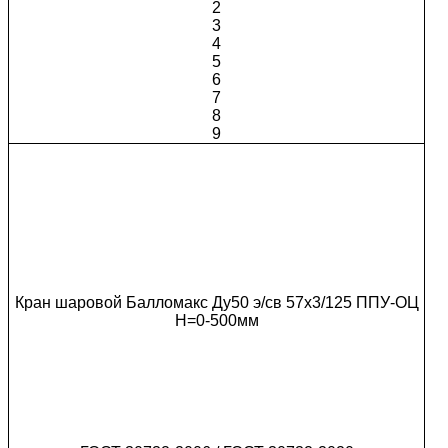
2
3
4
5
6
7
8
9
Кран шаровой Балломакс Ду50 э/св 57х3/125 ППУ-ОЦ
H=0-500мм