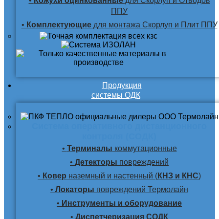
•
Кожухи оцинкованные
для Скорлуп и Отводов
ППУ
•
Комплектующие
для монтажа Скорлуп и Плит ППУ
Продукция
системы ОДК
Система оперативного дистанционного
контроля (СОДК)
•
Терминалы
коммутационные
•
Детекторы
повреждений
•
Ковер
наземный и настенный (
КНЗ и КНС
)
•
Локаторы
повреждений Термолайн
•
Инструменты и оборудование
•
Диспетчеризация СОДК