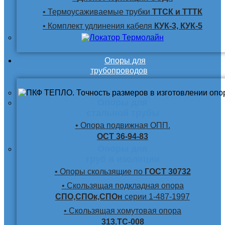
• Термоусаживаемые трубки
ТТСК и ТТТК
• Комплект удлинения кабеля
КУК-3, КУК-5
Опоры для
трубопроводов
Опоры для
стальной трубы
• Опора подвижная ОПП.
ОСТ 36-94-83
Опоры для
труб в изоляции
• Опоры скользящие по
ГОСТ 30732
• Скользящая подкладная опора
СПО,СПОк,СПОн
серии 1-487-1997
• Скользящая хомутовая опора
313.ТС-008