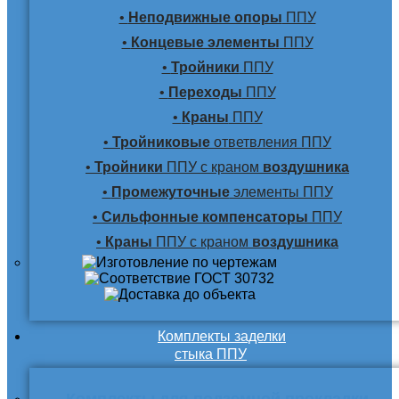
•
Неподвижные опоры
ППУ
•
Концевые элементы
ППУ
•
Тройники
ППУ
•
Переходы
ППУ
•
Краны
ППУ
•
Тройниковые
ответвления ППУ
•
Тройники
ППУ с краном
воздушника
•
Промежуточные
элементы ППУ
•
Сильфонные компенсаторы
ППУ
•
Краны
ППУ с краном
воздушника
Комплекты заделки
стыка ППУ
Комплекты для подземной прокладки