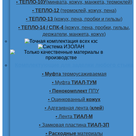
•
ТЕПЛО-10У
(минвата, кожух, манжета, термоклей)
•
ТЕПЛО-12
(термоклей, кожух, пена)
•
ТЕПЛО-13
(кожух, пена, пробки и гильзы)
•
ТЕПЛО-14 / СПК-4
(кожух, пена, пробки, гильзы,
держатели, манжета, кожух)
Комплектующие для заделки любого стыка
•
Муфта
термоусаживаемая
• Муфта
ТИАЛ-ТУМ
•
Пенокомплект
ППУ
• Оцинкованный
кожух
• Адгезивная лента (
клей
)
• Лента
ТИАЛ-М
• Замковая пластина
ТИАЛ-ЗП
•
Расходные
материалы