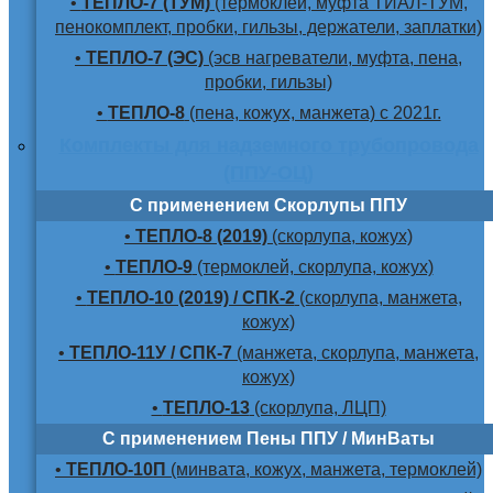
•
ТЕПЛО-7 (ТУМ)
(термоклей, муфта ТИАЛ-ТУМ,
пенокомплект, пробки, гильзы, держатели, заплатки)
•
ТЕПЛО-7 (ЭС)
(эсв нагреватели, муфта, пена,
пробки, гильзы)
•
ТЕПЛО-8
(пена, кожух, манжета) с 2021г.
Комплекты для надземного трубопровода
(ППУ-ОЦ)
С применением Скорлупы ППУ
•
ТЕПЛО-8 (2019)
(скорлупа, кожух)
•
ТЕПЛО-9
(термоклей, скорлупа, кожух)
•
ТЕПЛО-10 (2019) / СПК-2
(скорлупа, манжета,
кожух)
•
ТЕПЛО-11У / СПК-7
(манжета, скорлупа, манжета,
кожух)
•
ТЕПЛО-13
(скорлупа, ЛЦП)
С применением Пены ППУ / МинВаты
•
ТЕПЛО-10П
(минвата, кожух, манжета, термоклей)