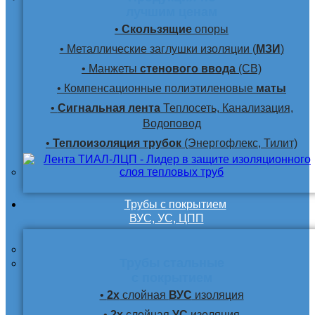
лучшим ценам
•
Скользящие
опоры
• Металлические заглушки изоляции (
МЗИ
)
• Манжеты
стенового ввода
(СВ)
• Компенсационные полиэтиленовые
маты
•
Сигнальная лента
Теплосеть, Канализация,
Водоповод
•
Теплоизоляция трубок
(Энергофлекс, Тилит)
Трубы с покрытием
ВУС, УС, ЦПП
Трубы стальные
с покрытием
•
2х
слойная
ВУС
изоляция
•
2х
слойная
УС
изоляция