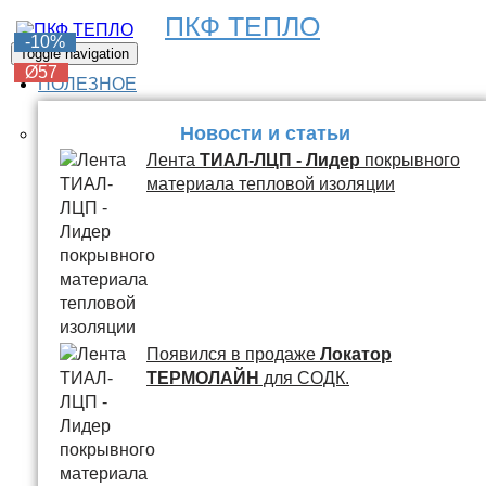
ПКФ ТЕПЛО
-6%
-6%
-6%
-6%
-10%
Toggle navigation
Ø57
Ø57
Ø57
Ø57
Ø57
ПОЛЕЗНОЕ
Новости и статьи
Лента
ТИАЛ-ЛЦП - Лидер
покрывного
материала тепловой изоляции
Появился в продаже
Локатор
ТЕРМОЛАЙН
для СОДК.