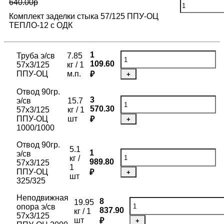
640.00р
Комплект заделки стыка 57/125 ППУ-ОЦ
ТЕПЛО-12 с ОДК
1
Труба э/св
7.85
109.60
57х3/125
кг / 1
ППУ-ОЦ
м.п.
₽
+
Отвод 90гр.
3
э/св
15.7
570.30
57х3/125
кг / 1
ППУ-ОЦ
шт
₽
+
1000/1000
Отвод 90гр.
5.1
1
э/св
кг /
989.80
57х3/125
1
ППУ-ОЦ
₽
+
шт
325/325
Неподвижная
8
19.95
опора э/св
837.90
кг / 1
57х3/125
шт
₽
+