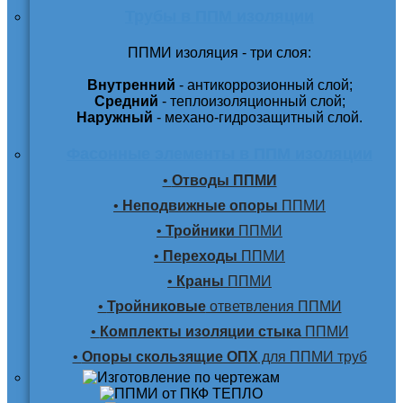
Трубы в ППМ изоляции
ППМИ изоляция - три слоя:
Внутренний
- антикоррозионный слой;
Средний
- теплоизоляционный слой;
Наружный
- механо-гидрозащитный слой.
Фасонные элементы в ППМ изоляции
•
Отводы ППМИ
•
Неподвижные опоры
ППМИ
•
Тройники
ППМИ
•
Переходы
ППМИ
•
Краны
ППМИ
•
Тройниковые
ответвления ППМИ
•
Комплекты изоляции стыка
ППМИ
•
Опоры скользящие ОПХ
для ППМИ труб