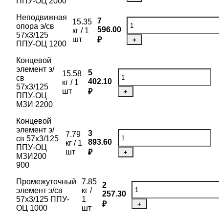
ППУ-ОЦ 2000
Неподвижная
7
15.35
опора э/св
596.00
кг / 1
57х3/125
шт
₽
+
ППУ-ОЦ 1200
Концевой
элемент э/
5
15.58
св
402.10
кг / 1
57х3/125
шт
₽
+
ППУ-ОЦ
МЗИ 2200
Концевой
элемент э/
3
7.79
св 57х3/125
893.60
кг / 1
ППУ-ОЦ
шт
₽
+
МЗИ200
900
Промежуточный
7.85
2
элемент э/св
кг /
257.30
57х3/125 ППУ-
1
₽
+
ОЦ 1000
шт