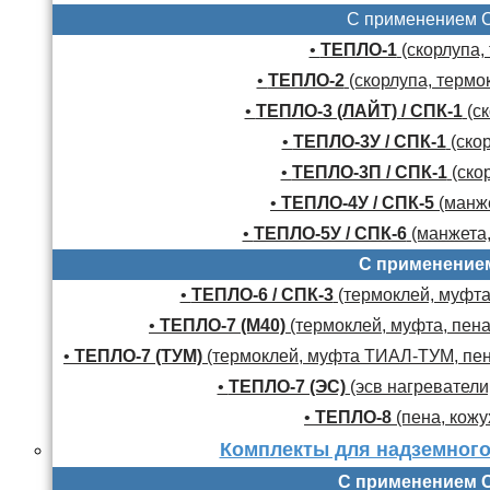
С применением 
•
ТЕПЛО-1
(скорлупа,
•
ТЕПЛО-2
(скорлупа, термо
•
ТЕПЛО-3 (ЛАЙТ) / СПК-1
(ск
•
ТЕПЛО-3У / СПК-1
(скор
•
ТЕПЛО-3П / СПК-1
(скор
•
ТЕПЛО-4У / СПК-5
(манже
•
ТЕПЛО-5У / СПК-6
(манжета,
С применение
•
ТЕПЛО-6 / СПК-3
(термоклей, муфта,
•
ТЕПЛО-7 (М40)
(термоклей, муфта, пена
•
ТЕПЛО-7 (ТУМ)
(термоклей, муфта ТИАЛ-ТУМ, пено
•
ТЕПЛО-7 (ЭС)
(эсв нагреватели,
•
ТЕПЛО-8
(пена, кожу
Комплекты для надземного
С применением 