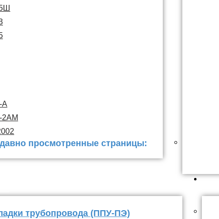
15Ш
3
5
-А
С-2АМ
2002
давно просмотренные страницы:
 заделки
ППУ
ладки трубопровода (ППУ-ПЭ)