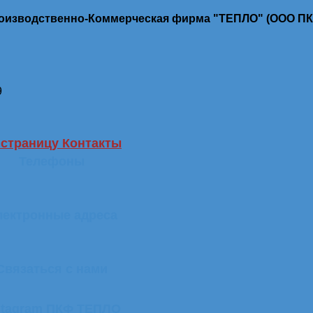
роизводственно-Коммерческая фирма "ТЕПЛО" (ООО П
9
 страницу Контакты
Телефоны
лектронные адреса
Связаться с нами
stagram ПКФ ТЕПЛО