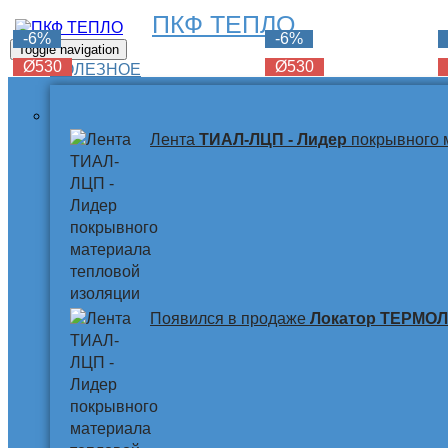
ПКФ ТЕПЛО
-6%
-6%
-6%
Toggle navigation
Ø530
Ø530
Ø530
ПОЛЕЗНОЕ
Лента
ТИАЛ-ЛЦП - Лидер
покрывного 
Появился в продаже
Локатор ТЕРМО