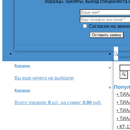
образцы, буклеты, выезд специалиста
Согласен на звоно
🔍
Корзина
🔍
Вы еще ничего не выбрали
Попул
Корзина
• ТИА
• ТИА
Всего товаров:
0
шт., на сумму:
0.00
руб.
• ТИА
• ТИА
• КТ-1