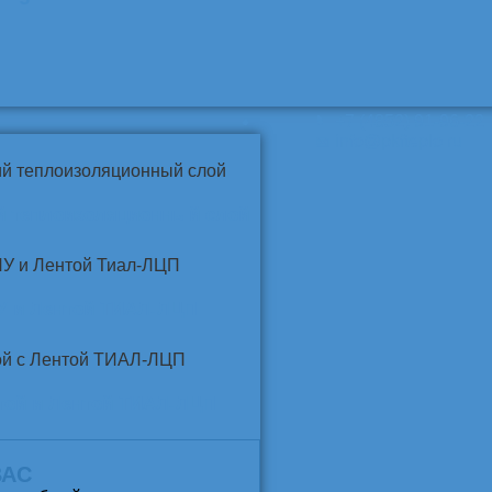
📞
+7 (4852) 91-96-22
info@pkfteplo.ru
✉
й теплоизоляционный слой
У и Лентой ТИАЛ-ЛЦП
той и Лентой ТИАЛ-ЛЦП
ВАС