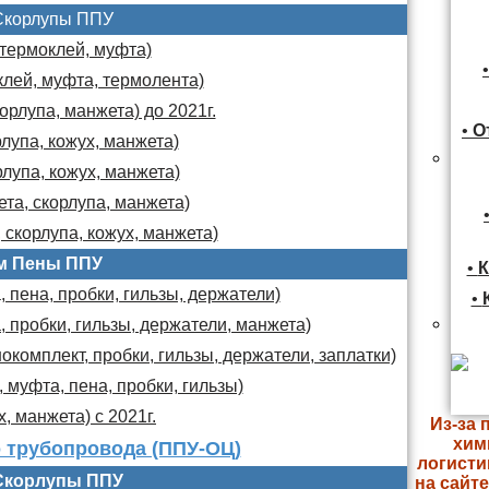
Скорлупы ППУ
 термоклей, муфта)
клей, муфта, термолента)
орлупа, манжета) до 2021г.
•
О
лупа, кожух, манжета)
лупа, кожух, манжета)
та, скорлупа, манжета)
 скорлупа, кожух, манжета)
м Пены ППУ
•
К
 пена, пробки, гильзы, держатели)
•
, пробки, гильзы, держатели, манжета)
комплект, пробки, гильзы, держатели, заплатки)
 муфта, пена, пробки, гильзы)
х, манжета) с 2021г.
Из-за 
хим
 трубопровода (ППУ-ОЦ)
логисти
Скорлупы ППУ
на сайт