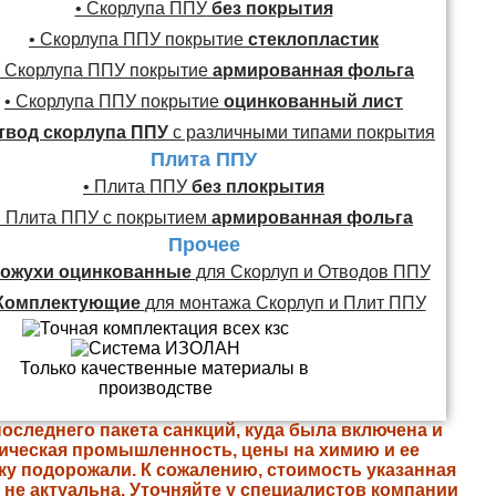
• Скорлупа ППУ
без покрытия
• Скорлупа ППУ покрытие
стеклопластик
• Скорлупа ППУ покрытие
армированная фольга
• Скорлупа ППУ покрытие
оцинкованный лист
твод скорлупа ППУ
с различными типами покрытия
Плита ППУ
• Плита ППУ
без плокрытия
• Плита ППУ с покрытием
армированная фольга
Прочее
ожухи оцинкованные
для Скорлуп и Отводов ППУ
Комплектующие
для монтажа Скорлуп и Плит ППУ
последнего пакета санкций, куда была включена и
ическая промышленность, цены на химию и ее
ку подорожали. К сожалению, стоимость указанная
е не актуальна. Уточняйте у специалистов компании