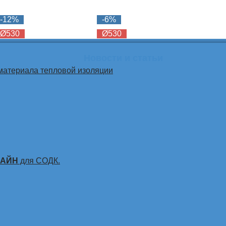
-12%
-6%
Ø530
Ø530
Новости и статьи
материала тепловой изоляции
ЛАЙН
для СОДК.