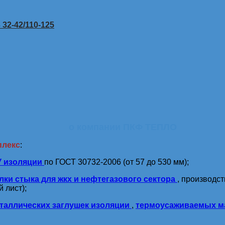
32-42/110-125
о компании ПКФ ТЕПЛО
плекс
:
У изоляции
по ГОСТ 30732-2006 (от 57 до 530 мм);
лки стыка для жкх и нефтегазового сектора
, производс
 лист);
таллических заглушек изоляции
,
термоусаживаемых м