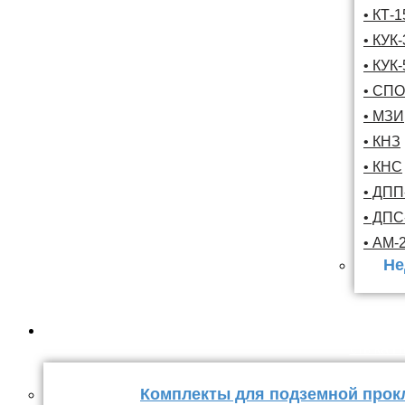
• КТ-
• КУК-
• КУК-
• СПО
• МЗИ
• КНЗ
• КНС
• ДПП
• ДП
• АМ-
Не
Комплекты
стыка 
Комплекты для подземной прок