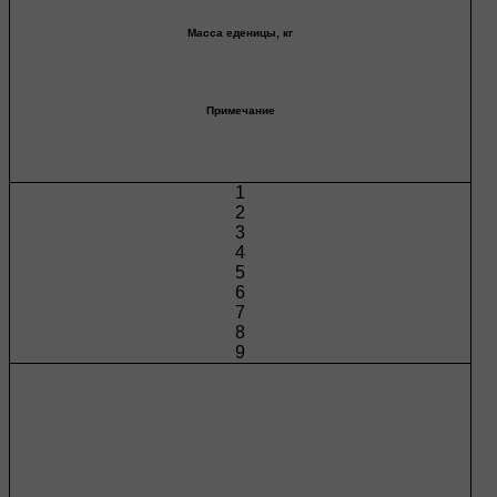
Масса еденицы, кг
Примечание
1
2
3
4
5
6
7
8
9