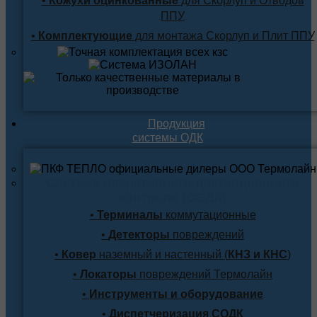
•
Кожухи оцинкованные
для Скорлуп и Отводов
ППУ
•
Комплектующие
для монтажа Скорлуп и Плит ППУ
Продукция
системы ОДК
Система оперативного дистанционного
контроля (СОДК)
•
Терминалы
коммутационные
•
Детекторы
повреждений
•
Ковер
наземный и настенный (
КНЗ и КНС
)
•
Локаторы
повреждений Термолайн
•
Инструменты и оборудование
•
Диспетчеризация СОДК