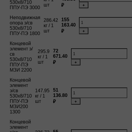
530х8/710
шт
₽
+
ППУ-ПЭ 3000
Неподвижная
155
286.42
опора э/св
163.40
кг / 1
530х8/710
шт
₽
+
ППУ-ПЭ 1800
Концевой
элемент э/
72
295.9
св
671.40
кг / 1
530х8/710
шт
₽
+
ППУ-ПЭ
МЗИ 2200
Концевой
элемент
51
э/св
147.95
136.80
530х8/710
кг / 1
ППУ-ПЭ
шт
₽
+
МЗИ200
1300
Концевой
элемент
55