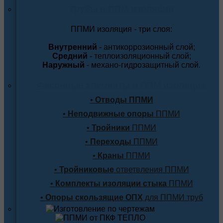
Трубы в ППМ изоляции
ППМИ изоляция - три слоя:
Внутренний
- антикоррозионный слой;
Средний
- теплоизоляционный слой;
Наружный
- механо-гидрозащитный слой.
Фасонные элементы в ППМ изоляции
•
Отводы ППМИ
•
Неподвижные опоры
ППМИ
•
Тройники
ППМИ
•
Переходы
ППМИ
•
Краны
ППМИ
•
Тройниковые
ответвления ППМИ
•
Комплекты изоляции стыка
ППМИ
•
Опоры скользящие ОПХ
для ППМИ труб