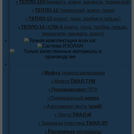
•
ТЕПЛО-10У
(минвата, кожух, манжета, термоклей)
•
ТЕПЛО-12
(термоклей, кожух, пена)
•
ТЕПЛО-13
(кожух, пена, пробки и гильзы)
•
ТЕПЛО-14 / СПК-4
(кожух, пена, пробки, гильзы,
держатели, манжета, кожух)
Комплектующие для заделки любого стыка
•
Муфта
термоусаживаемая
• Муфта
ТИАЛ-ТУМ
•
Пенокомплект
ППУ
• Оцинкованный
кожух
• Адгезивная лента (
клей
)
• Лента
ТИАЛ-М
• Замковая пластина
ТИАЛ-ЗП
•
Расходные
материалы