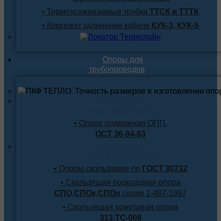
• Термоусаживаемые трубки
ТТСК и ТТТК
• Комплект удлинения кабеля
КУК-3, КУК-5
Опоры для
трубопроводов
Опоры для
стальной трубы
• Опора подвижная ОПП.
ОСТ 36-94-83
Опоры для
труб в изоляции
• Опоры скользящие по
ГОСТ 30732
• Скользящая подкладная опора
СПО,СПОк,СПОн
серии 1-487-1997
• Скользящая хомутовая опора
313.ТС-008