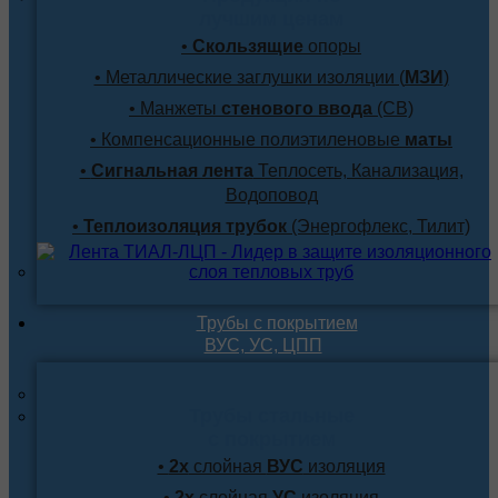
лучшим ценам
•
Скользящие
опоры
• Металлические заглушки изоляции (
МЗИ
)
• Манжеты
стенового ввода
(СВ)
• Компенсационные полиэтиленовые
маты
•
Сигнальная лента
Теплосеть, Канализация,
Водоповод
•
Теплоизоляция трубок
(Энергофлекс, Тилит)
Трубы с покрытием
ВУС, УС, ЦПП
Трубы стальные
с покрытием
•
2х
слойная
ВУС
изоляция
•
2х
слойная
УС
изоляция