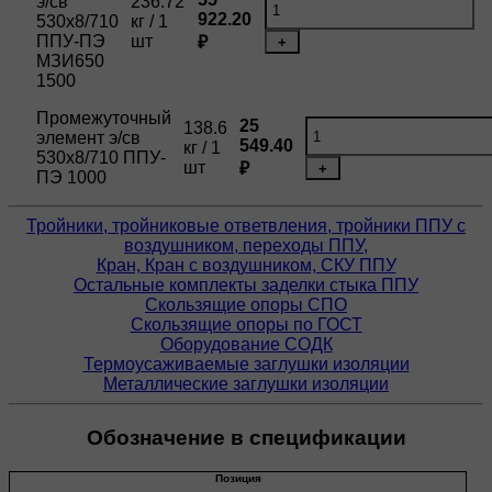
э/св
236.72
922.20
530х8/710
кг / 1
ППУ-ПЭ
шт
₽
+
МЗИ650
1500
Промежуточный
25
138.6
элемент э/св
549.40
кг / 1
530х8/710 ППУ-
шт
₽
+
ПЭ 1000
Тройники, тройниковые ответвления, тройники ППУ с
воздушником, переходы ППУ,
Кран, Кран с воздушником, СКУ ППУ
Остальные комплекты заделки стыка ППУ
Скользящие опоры СПО
Скользящие опоры по ГОСТ
Оборудование СОДК
Термоусаживаемые заглушки изоляции
Металлические заглушки изоляции
Обозначение в спецификации
Позиция