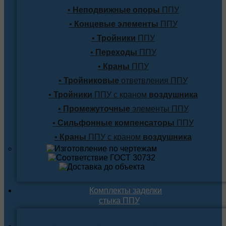
•
Неподвижные опоры
ППУ
•
Концевые элементы
ППУ
•
Тройники
ППУ
•
Переходы
ППУ
•
Краны
ППУ
•
Тройниковые
ответвления ППУ
•
Тройники
ППУ с краном
воздушника
•
Промежуточные
элементы ППУ
•
Сильфонные компенсаторы
ППУ
•
Краны
ППУ с краном
воздушника
Комплекты заделки
стыка ППУ
Комплекты для подземной прокладки