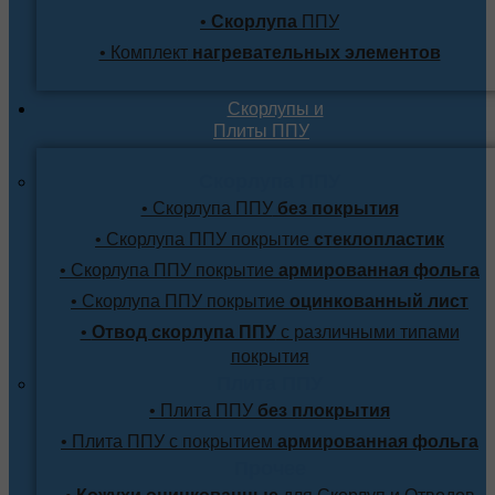
•
Скорлупа
ППУ
• Комплект
нагревательных элементов
Скорлупы и
Плиты ППУ
Скорлупа ППУ
• Скорлупа ППУ
без покрытия
• Скорлупа ППУ покрытие
стеклопластик
• Скорлупа ППУ покрытие
армированная фольга
• Скорлупа ППУ покрытие
оцинкованный лист
•
Отвод скорлупа ППУ
с различными типами
покрытия
Плита ППУ
• Плита ППУ
без плокрытия
• Плита ППУ с покрытием
армированная фольга
Прочее