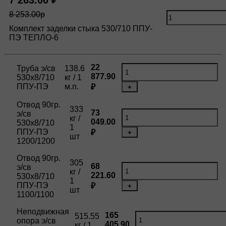
7 263.00 ₽
8 253.00р
Комплект заделки стыка 530/710 ППУ-
ПЭ ТЕПЛО-6
22
Труба э/св
138.6
877.90
530х8/710
кг / 1
ППУ-ПЭ
м.п.
₽
+
Отвод 90гр.
333
73
э/св
кг /
049.00
530х8/710
1
ППУ-ПЭ
₽
+
шт
1200/1200
Отвод 90гр.
305
68
э/св
кг /
221.60
530х8/710
1
ППУ-ПЭ
₽
+
шт
1100/1100
Неподвижная
165
515.55
опора э/св
405.90
кг / 1