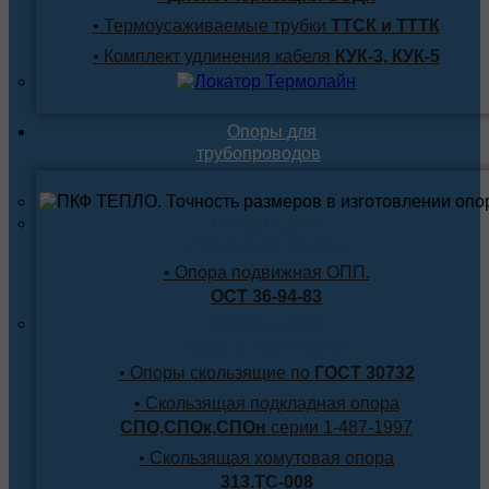
• Термоусаживаемые трубки
ТТСК и ТТТК
• Комплект удлинения кабеля
КУК-3, КУК-5
Опоры для
трубопроводов
Опоры для
стальной трубы
• Опора подвижная ОПП.
ОСТ 36-94-83
Опоры для
труб в изоляции
• Опоры скользящие по
ГОСТ 30732
• Скользящая подкладная опора
СПО,СПОк,СПОн
серии 1-487-1997
• Скользящая хомутовая опора
313.ТС-008