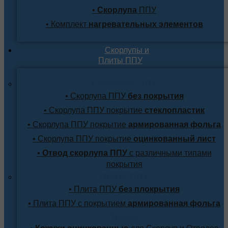
•
Скорлупа
ППУ
• Комплект
нагревательных элементов
Скорлупы и
Плиты ППУ
Скорлупа ППУ
• Скорлупа ППУ
без покрытия
• Скорлупа ППУ покрытие
стеклопластик
• Скорлупа ППУ покрытие
армированная фольга
• Скорлупа ППУ покрытие
оцинкованный лист
•
Отвод скорлупа ППУ
с различными типами
покрытия
Плита ППУ
• Плита ППУ
без плокрытия
• Плита ППУ с покрытием
армированная фольга
Прочее