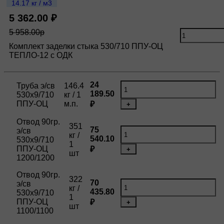
14.17 кг / м3
5 362.00 ₽
5 958.00р
Комплект заделки стыка 530/710 ППУ-ОЦ
ТЕПЛО-12 с ОДК
24
Труба э/св
146.4
189.50
530х9/710
кг / 1
ППУ-ОЦ
м.п.
₽
+
Отвод 90гр.
351
75
э/св
кг /
540.10
530х9/710
1
ППУ-ОЦ
₽
+
шт
1200/1200
Отвод 90гр.
322
70
э/св
кг /
435.80
530х9/710
1
ППУ-ОЦ
₽
+
шт
1100/1100