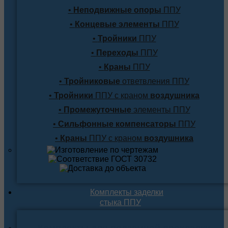
•
Неподвижные опоры
ППУ
•
Концевые элементы
ППУ
•
Тройники
ППУ
•
Переходы
ППУ
•
Краны
ППУ
•
Тройниковые
ответвления ППУ
•
Тройники
ППУ с краном
воздушника
•
Промежуточные
элементы ППУ
•
Сильфонные компенсаторы
ППУ
•
Краны
ППУ с краном
воздушника
Комплекты заделки
стыка ППУ
Комплекты для подземной прокладки