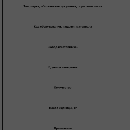
Тип, марка, обозначение документа, опросного листа
Код оборудования, изделия, материала
Завод-изготовитель
Единица измерения
Количество
Масса еденицы, кг
Примечание