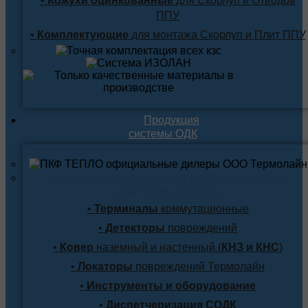
•
Кожухи оцинкованные
для Скорлуп и Отводов
ППУ
•
Комплектующие
для монтажа Скорлуп и Плит ППУ
Продукция
системы ОДК
Система оперативного дистанционного
контроля (СОДК)
•
Терминалы
коммутационные
•
Детекторы
повреждений
•
Ковер
наземный и настенный (
КНЗ и КНС
)
•
Локаторы
повреждений Термолайн
•
Инструменты и оборудование
•
Диспетчеризация СОДК