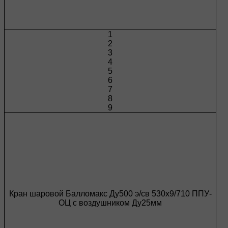
1
2
3
4
5
6
7
8
9
Кран шаровой Балломакс Ду500 э/св 530х9/710 ППУ-
ОЦ с воздушником Ду25мм