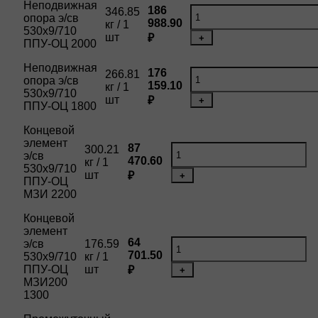
Неподвижная
186
346.85
опора э/св
988.90
кг / 1
530х9/710
шт
₽
+
ППУ-ОЦ 2000
Неподвижная
176
266.81
опора э/св
159.10
кг / 1
530х9/710
шт
₽
+
ППУ-ОЦ 1800
Концевой
элемент
87
300.21
э/св
470.60
кг / 1
530х9/710
шт
₽
+
ППУ-ОЦ
МЗИ 2200
Концевой
элемент
64
э/св
176.59
701.50
530х9/710
кг / 1
ППУ-ОЦ
шт
₽
+
МЗИ200
1300