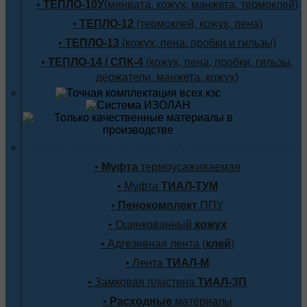
•
ТЕПЛО-10У
(минвата, кожух, манжета, термоклей)
•
ТЕПЛО-12
(термоклей, кожух, пена)
•
ТЕПЛО-13
(кожух, пена, пробки и гильзы)
•
ТЕПЛО-14 / СПК-4
(кожух, пена, пробки, гильзы,
держатели, манжета, кожух)
Комплектующие для заделки любого стыка
•
Муфта
термоусаживаемая
• Муфта
ТИАЛ-ТУМ
•
Пенокомплект
ППУ
• Оцинкованный
кожух
• Адгезивная лента (
клей
)
• Лента
ТИАЛ-М
• Замковая пластина
ТИАЛ-ЗП
•
Расходные
материалы