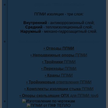
Трубы в ППМ изоляции
ППМИ изоляция - три слоя:
Внутренний
- антикоррозионный слой;
Средний
- теплоизоляционный слой;
Наружный
- механо-гидрозащитный слой.
Фасонные элементы в ППМ изоляции
•
Отводы ППМИ
•
Неподвижные опоры
ППМИ
•
Тройники
ППМИ
•
Переходы
ППМИ
•
Краны
ППМИ
•
Тройниковые
ответвления ППМИ
•
Комплекты изоляции стыка
ППМИ
•
Опоры скользящие ОПХ
для ППМИ труб