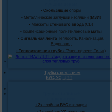
лучшим ценам
•
Скользящие
опоры
• Металлические заглушки изоляции (
МЗИ
)
• Манжеты
стенового ввода
(СВ)
• Компенсационные полиэтиленовые
маты
•
Сигнальная лента
Теплосеть, Канализация,
Водоповод
•
Теплоизоляция трубок
(Энергофлекс, Тилит)
Трубы с покрытием
ВУС, УС, ЦПП
Трубы стальные
с покрытием
•
2х
слойная
ВУС
изоляция
•
2х
слойная
УС
изоляция