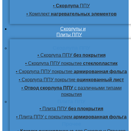
•
Скорлупа
ППУ
• Комплект
нагревательных элементов
Скорлупы и
Плиты ППУ
Скорлупа ППУ
• Скорлупа ППУ
без покрытия
• Скорлупа ППУ покрытие
стеклопластик
• Скорлупа ППУ покрытие
армированная фольга
• Скорлупа ППУ покрытие
оцинкованный лист
•
Отвод скорлупа ППУ
с различными типами
покрытия
Плита ППУ
• Плита ППУ
без плокрытия
• Плита ППУ с покрытием
армированная фольга
Прочее