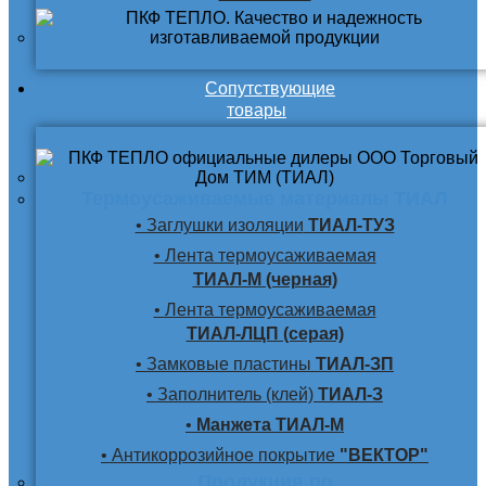
Сопутствующие
товары
Термоусаживаемые материалы ТИАЛ
• Заглушки изоляции
ТИАЛ-ТУЗ
• Лента термоусаживаемая
ТИАЛ-М (черная)
• Лента термоусаживаемая
ТИАЛ-ЛЦП (серая)
• Замковые пластины
ТИАЛ-ЗП
• Заполнитель (клей)
ТИАЛ-З
•
Манжета ТИАЛ-М
• Антикоррозийное покрытие
"ВЕКТОР"
Продукция по