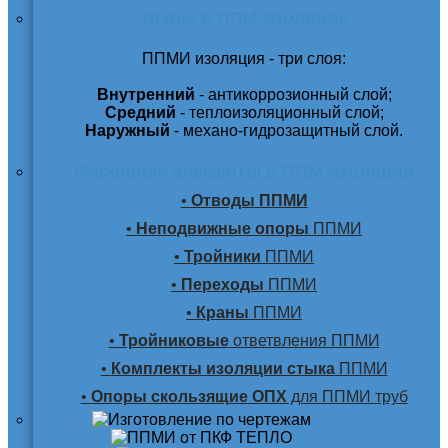
Трубы в ППМ изоляции
ППМИ изоляция - три слоя:
Внутренний
- антикоррозионный слой;
Средний
- теплоизоляционный слой;
Наружный
- механо-гидрозащитный слой.
Фасонные элементы в ППМ изоляции
•
Отводы ППМИ
•
Неподвижные опоры
ППМИ
•
Тройники
ППМИ
•
Переходы
ППМИ
•
Краны
ППМИ
•
Тройниковые
ответвления ППМИ
•
Комплекты изоляции стыка
ППМИ
•
Опоры скользящие ОПХ
для ППМИ труб