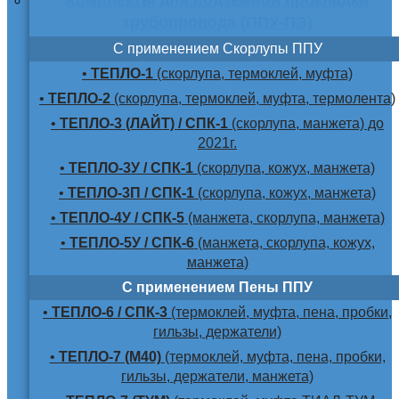
трубопровода (ППУ-ПЭ)
С применением Скорлупы ППУ
•
ТЕПЛО-1
(скорлупа, термоклей, муфта)
•
ТЕПЛО-2
(скорлупа, термоклей, муфта, термолента)
•
ТЕПЛО-3 (ЛАЙТ) / СПК-1
(скорлупа, манжета) до
2021г.
•
ТЕПЛО-3У / СПК-1
(скорлупа, кожух, манжета)
•
ТЕПЛО-3П / СПК-1
(скорлупа, кожух, манжета)
•
ТЕПЛО-4У / СПК-5
(манжета, скорлупа, манжета)
•
ТЕПЛО-5У / СПК-6
(манжета, скорлупа, кожух,
манжета)
С применением Пены ППУ
•
ТЕПЛО-6 / СПК-3
(термоклей, муфта, пена, пробки,
гильзы, держатели)
•
ТЕПЛО-7 (М40)
(термоклей, муфта, пена, пробки,
гильзы, держатели, манжета)