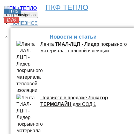
ПКФ ТЕПЛО
-6%
-6%
-6%
-6%
-10%
Toggle navigation
Ø76
Ø76
Ø76
Ø76
Ø76
ПОЛЕЗНОЕ
Новости и статьи
Лента
ТИАЛ-ЛЦП - Лидер
покрывного
материала тепловой изоляции
Появился в продаже
Локатор
ТЕРМОЛАЙН
для СОДК.