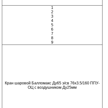
1
2
3
4
5
6
7
8
9
Кран шаровой Балломакс Ду65 э/св 76х3.5/160 ППУ-
ОЦ с воздушником Ду25мм