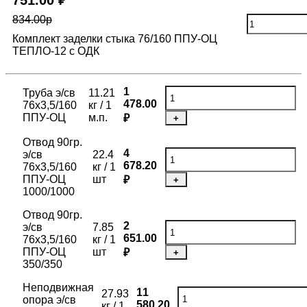
751.00 ₽
834.00р
Комплект заделки стыка 76/160 ППУ-ОЦ
ТЕПЛО-12 с ОДК
1
Труба э/св
11.21
478.00
76х3,5/160
кг / 1
ППУ-ОЦ
м.п.
₽
+
Отвод 90гр.
4
э/св
22.4
678.20
76х3,5/160
кг / 1
ППУ-ОЦ
шт
₽
+
1000/1000
Отвод 90гр.
2
э/св
7.85
651.00
76х3,5/160
кг / 1
ППУ-ОЦ
шт
₽
+
350/350
Неподвижная
11
27.93
опора э/св
580.20
кг / 1