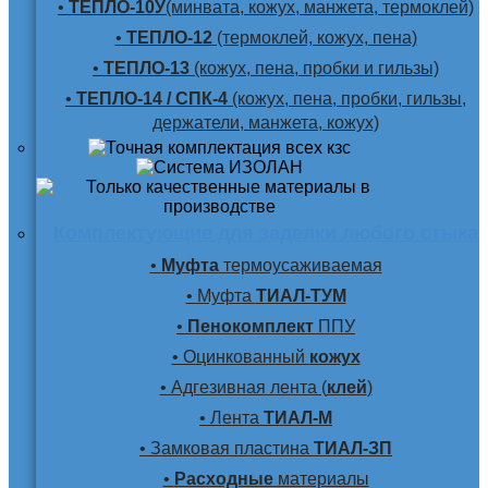
•
ТЕПЛО-10У
(минвата, кожух, манжета, термоклей)
•
ТЕПЛО-12
(термоклей, кожух, пена)
•
ТЕПЛО-13
(кожух, пена, пробки и гильзы)
•
ТЕПЛО-14 / СПК-4
(кожух, пена, пробки, гильзы,
держатели, манжета, кожух)
Комплектующие для заделки любого стыка
•
Муфта
термоусаживаемая
• Муфта
ТИАЛ-ТУМ
•
Пенокомплект
ППУ
• Оцинкованный
кожух
• Адгезивная лента (
клей
)
• Лента
ТИАЛ-М
• Замковая пластина
ТИАЛ-ЗП
•
Расходные
материалы