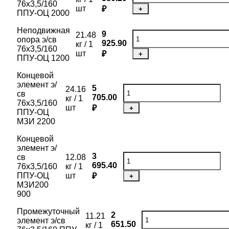
76х3,5/160
шт
₽
+
ППУ-ОЦ 2000
Неподвижная
9
21.48
опора э/св
925.90
кг / 1
76х3,5/160
шт
₽
+
ППУ-ОЦ 1200
Концевой
элемент э/
5
24.16
св
705.00
кг / 1
76х3,5/160
шт
₽
+
ППУ-ОЦ
МЗИ 2200
Концевой
элемент э/
3
св
12.08
695.40
76х3,5/160
кг / 1
ППУ-ОЦ
шт
₽
+
МЗИ200
900
Промежуточный
2
11.21
элемент э/св
651.50
кг / 1