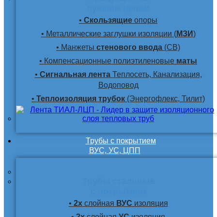
лучшим ценам
•
Скользящие
опоры
• Металлические заглушки изоляции (
МЗИ
)
• Манжеты
стенового ввода
(СВ)
• Компенсационные полиэтиленовые
маты
•
Сигнальная лента
Теплосеть, Канализация,
Водоповод
•
Теплоизоляция трубок
(Энергофлекс, Тилит)
Трубы с покрытием
ВУС, УС, ЦПП
Трубы стальные
с покрытием
•
2х
слойная
ВУС
изоляция
•
2х
слойная
УС
изоляция