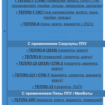
•
ТЕПЛО-7 (ТУМ)
(термоклей, муфта ТИАЛ-ТУМ,
пенокомплект, пробки, гильзы, держатели, заплатки)
•
ТЕПЛО-7 (ЭС)
(эсв нагреватели, муфта, пена,
пробки, гильзы)
•
ТЕПЛО-8
(пена, кожух, манжета) с 2021г.
Комплекты для надземного трубопровода
(ППУ-ОЦ)
С применением Скорлупы ППУ
•
ТЕПЛО-8 (2019)
(скорлупа, кожух)
•
ТЕПЛО-9
(термоклей, скорлупа, кожух)
•
ТЕПЛО-10 (2019) / СПК-2
(скорлупа, манжета,
кожух)
•
ТЕПЛО-11У / СПК-7
(манжета, скорлупа, манжета,
кожух)
•
ТЕПЛО-13
(скорлупа, ЛЦП)
С применением Пены ППУ / МинВаты
•
ТЕПЛО-10П
(минвата, кожух, манжета, термоклей)