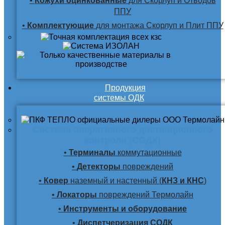
•
Кожухи оцинкованные
для Скорлуп и Отводов
ППУ
•
Комплектующие
для монтажа Скорлуп и Плит ППУ
Продукция
системы ОДК
Система оперативного дистанционного
контроля (СОДК)
•
Терминалы
коммутационные
•
Детекторы
повреждений
•
Ковер
наземный и настенный (
КНЗ и КНС
)
•
Локаторы
повреждений Термолайн
•
Инструменты и оборудование
•
Диспетчеризация СОДК