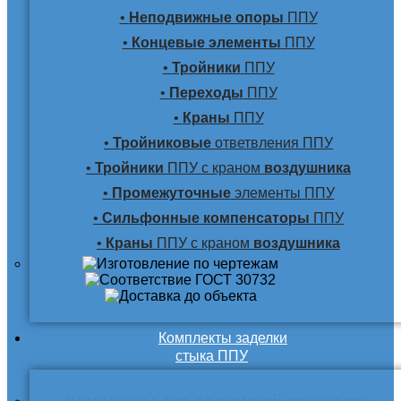
•
Неподвижные опоры
ППУ
•
Концевые элементы
ППУ
•
Тройники
ППУ
•
Переходы
ППУ
•
Краны
ППУ
•
Тройниковые
ответвления ППУ
•
Тройники
ППУ с краном
воздушника
•
Промежуточные
элементы ППУ
•
Сильфонные компенсаторы
ППУ
•
Краны
ППУ с краном
воздушника
Комплекты заделки
стыка ППУ
Комплекты для подземной прокладки