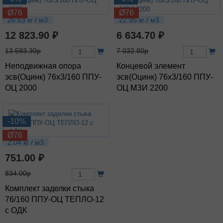
Ø76
Ø76
26.53 кг / м3
22.95 кг / м3
12 823.90 ₽
6 634.70 ₽
13 593.30р
7 032.80р
Неподвижная опора
Концевой элемент
эсв(Оцинк) 76х3/160 ППУ-
эсв(Оцинк) 76х3/160 ППУ-
ОЦ 2000
ОЦ МЗИ 2200
-10%
Ø76
2.04 кг / м3
751.00 ₽
834.00р
Комплект заделки стыка
76/160 ППУ-ОЦ ТЕПЛО-12
с ОДК