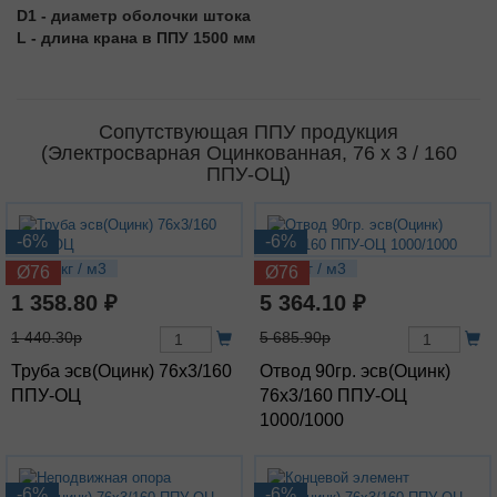
D1 - диаметр оболочки штока
L - длина крана в ППУ 1500 мм
Сопутствующая ППУ продукция
(Электросварная Оцинкованная, 76 х 3 / 160
ППУ-ОЦ)
-6%
-6%
10.35 кг / м3
20.7 кг / м3
Ø76
Ø76
1 358.80 ₽
5 364.10 ₽
1 440.30р
5 685.90р
Труба эсв(Оцинк) 76х3/160
Отвод 90гр. эсв(Оцинк)
ППУ-ОЦ
76х3/160 ППУ-ОЦ
1000/1000
-6%
-6%