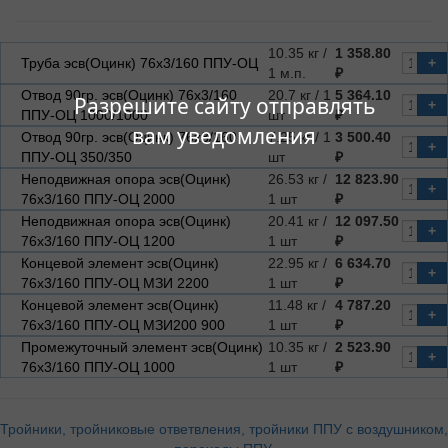
10.35 кг /
1 358.80
Труба эсв(Оцинк) 76х3/160 ППУ-ОЦ
+
1 м.п.
₽
Отвод 90гр. эсв(Оцинк) 76х3/160
20.7 кг / 1
5 364.10
Разрешите сайту отправлять
+
ППУ-ОЦ 1000/1000
шт
₽
вам уведомления
Отвод 90гр. эсв(Оцинк) 76х3/160
7.25 кг / 1
3 500.40
+
ППУ-ОЦ 350/350
шт
₽
Неподвижная опора эсв(Оцинк)
26.53 кг /
12 823.90
+
76х3/160 ППУ-ОЦ 2000
1 шт
₽
Неподвижная опора эсв(Оцинк)
20.41 кг /
12 097.50
+
76х3/160 ППУ-ОЦ 1200
1 шт
₽
Концевой элемент эсв(Оцинк)
22.95 кг /
6 634.70
+
76х3/160 ППУ-ОЦ МЗИ 2200
1 шт
₽
Концевой элемент эсв(Оцинк)
11.48 кг /
4 787.20
+
76х3/160 ППУ-ОЦ МЗИ200 900
1 шт
₽
Промежуточный элемент эсв(Оцинк)
10.35 кг /
2 523.90
+
76х3/160 ППУ-ОЦ 1000
1 шт
₽
Тройники, тройниковые ответвления, тройники ППУ с воздушником,