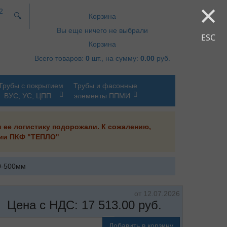
×
2
🔍
Корзина
Вы еще ничего не выбрали
ESC
Корзина
Всего товаров:
0
шт., на сумму:
0.00
руб.
Трубы с покрытием
Трубы и фасонные
ВУС, УС, ЦПП
элементы ППМИ
и ее логистику подорожали. К сожалению,
ании ПКФ "ТЕПЛО"
0-500мм
от 12.07.2026
Цена с НДС:
17 513.00
руб.
Добавить в корзину