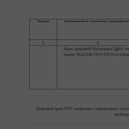
Позиция
Наименование и техническая характеристи
1
2
Кран шаровой Балломакс Ду65 э/
оцинк 76х5/140 ППУ-ПЭ H=0-500
Шаровой кран ППУ позволяет перекрывать поток
трубопр