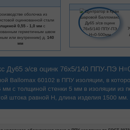
роизводстве оболочка из
истовой оцинкованной стали
лщиной 0,55 - 1,0 мм
с
У
цованным герметичным швом
ным или внутренним) д.
140
мм
с Ду65 э/св оцинк 76х5/140 ППУ-ПЭ H=
ной Ballomax 60102 в ППУ изоляции, в котор
 мм с толщиной стенки 5 мм в изоляции из
ой штока равной H, длина изделия 1500 мм.