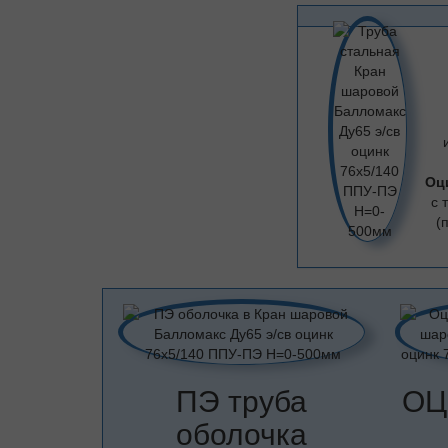
Оц
с 
(
ПЭ труба
ОЦ
оболочка