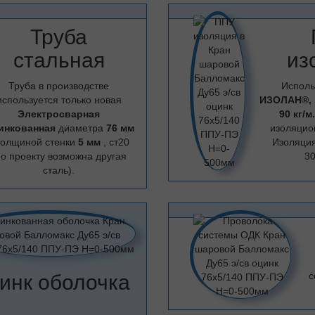
Труба
стальная
из
Труба в производстве
Исполь
используется только новая
ИЗОЛАН®,
Электросварная
90 кг/м
инкованная
диаметра
76 мм
изоляцио
толщиной стенки
5 мм
, ст20
Изоляци
по проекту возможна другая
30
сталь).
с
инк оболочка