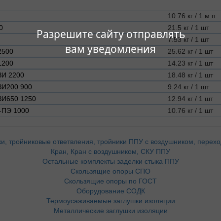
10.76 кг / 1 м.п.
0
21.5 кг / 1 шт
Разрешите сайту отправлять
7.53 кг / 1 шт
вам уведомления
2500
25.62 кг / 1 шт
1200
14.23 кг / 1 шт
ЗИ 2200
18.48 кг / 1 шт
ЗИ200 900
9.24 кг / 1 шт
ЗИ650 1250
12.94 кг / 1 шт
-ПЭ 1000
10.76 кг / 1 шт
и, тройниковые ответвления, тройники ППУ с воздушником, перех
Кран, Кран с воздушником, СКУ ППУ
Остальные комплекты заделки стыка ППУ
Скользящие опоры СПО
Скользящие опоры по ГОСТ
Оборудование СОДК
Термоусаживаемые заглушки изоляции
Металлические заглушки изоляции