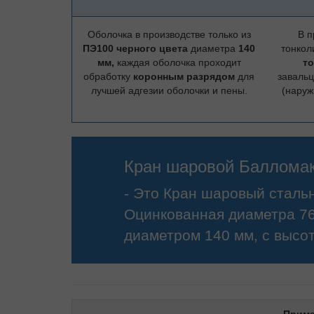
Оболочка в производстве только из
В п
ПЭ100 черного цвета
диаметра
140
тонкол
мм,
каждая оболочка проходит
то
обработку
коронным разрядом
для
заваль
лучшей адгезии оболочки и пены.
(наруж
Кран шаровой Балломак
- Это Кран шаровый сталь
Оцинкованная диаметра 76
диаметром 140 мм, с высот