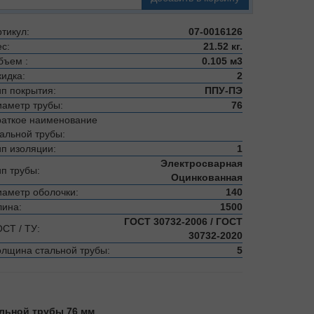
тикул:
07-0016126
с:
21.52 кг.
бъем :
0.105 м3
кидка:
2
ип покрытия:
ППУ-ПЭ
иаметр трубы:
76
раткое наименование
тальной трубы:
ип изоляции:
1
Электросварная
ип трубы:
Оцинкованная
иаметр оболочки:
140
лина:
1500
ГОСТ 30732-2006 / ГОСТ
ОСТ / ТУ:
30732-2020
олщина стальной трубы:
5
альной трубы 76 мм