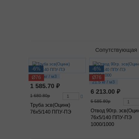
Сопутствующая П
-6%
-6%
10.76 кг / м3
Ø76
Ø76
21.5 кг / м3
1 585.70 ₽
6 213.00 ₽
1 680.80р
6 585.80р
Труба эсв(Оцинк)
Отвод 90гр. эсв(Оци
76х5/140 ППУ-ПЭ
76х5/140 ППУ-ПЭ
1000/1000