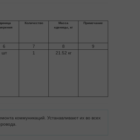
диница
Количество
Масса
Примечание
мерения
еденицы, кг
6
7
8
9
шт
1
21.52 кг
емонта коммуникаций. Устанавливают их во всех
провода.