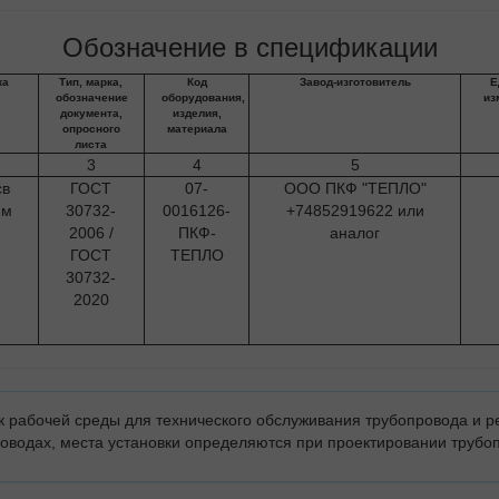
Обозначение в спецификации
ка
Тип, марка,
Код
Завод-изготовитель
Е
обозначение
оборудования,
из
документа,
изделия,
опросного
материала
листа
3
4
5
св
ГОСТ
07-
ООО ПКФ "ТЕПЛО"
мм
30732-
0016126-
+74852919622 или
2006 /
ПКФ-
аналог
ГОСТ
ТЕПЛО
30732-
2020
 рабочей среды для технического обслуживания трубопровода и р
оводах, места установки определяются при проектировании трубо