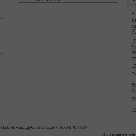
Ар
Ве
О
С
Т
Д
К
с
Т
Т
Д
Д
Г
Т
d - диаметр ст