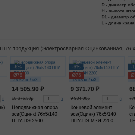
D - диаметр об
H - высота што
D1 - диаметр о
L - длина крана
ПУ продукция (Электросварная Оцинкованная, 76 х
-6%
-6%
-
Ø76
Ø76
Ø
25.62 кг / м3
18.48 кг / м3
1.
14 505.90 ₽
9 371.70 ₽
6
15 376.30р
9 934.00р
77
нк)
Неподвижная опора
Концевой элемент
Ко
эсв(Оцинк) 76х5/140
эсв(Оцинк) 76х5/140
ст
ППУ-ПЭ 2500
ППУ-ПЭ МЗИ 2200
Т