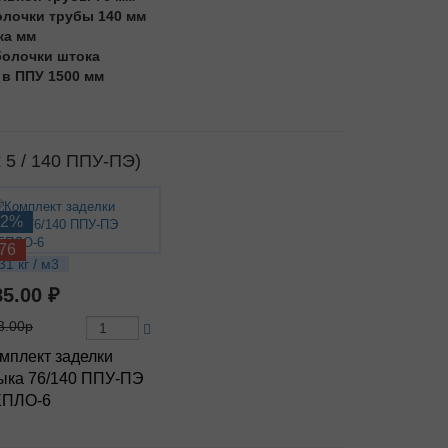
олочки трубы 140 мм
ка мм
болочки штока
 в ППУ 1500 мм
 5 / 140 ППУ-ПЭ)
12%
76
31 кг / м3
85.00 ₽
8.00р
мплект заделки
ыка 76/140 ППУ-ПЭ
ЕПЛО-6