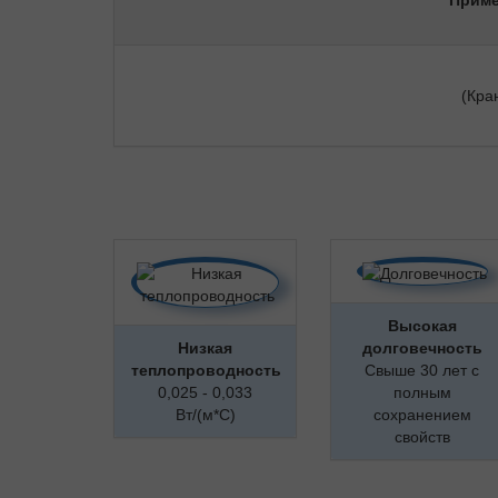
Приме
(Кра
Высокая
Низкая
долговечность
теплопроводность
Свыше 30 лет с
0,025 - 0,033
полным
Вт/(м*С)
сохранением
свойств