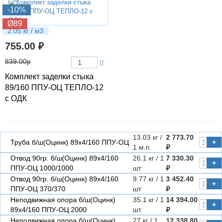
-10%
Ø89
2.05 кг / м3
755.00 ₽
839.00р
Комплект заделки стыка
89/160 ППУ-ОЦ ТЕПЛО-12
с ОДК
13.03 кг /
2 773.70
Труба б/ш(Оцинк) 89х4/160 ППУ-ОЦ
+
1 м.п.
₽
Отвод 90гр. б/ш(Оцинк) 89х4/160
26.1 кг / 1
7 330.30
+
ППУ-ОЦ 1000/1000
шт
₽
Отвод 90гр. б/ш(Оцинк) 89х4/160
9.77 кг / 1
3 452.40
+
ППУ-ОЦ 370/370
шт
₽
Неподвижная опора б/ш(Оцинк)
35.1 кг / 1
14 394.00
+
89х4/160 ППУ-ОЦ 2000
шт
₽
Неподвижная опора б/ш(Оцинк)
27 кг / 1
12 338.80