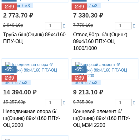
13.03 кг / м3
26.1 кг / м3
Ø89
Ø89
2 773.70 ₽
7 330.30 ₽
2 940.10р
7 770.10р
Труба б/ш(Оцинк) 89х4/160
Отвод 90гр. б/ш(Оцинк)
ППУ-ОЦ
89х4/160 ППУ-ОЦ
1000/1000
-6%
-6%
Ø89
Ø89
35.1 кг / м3
30.4 кг / м3
14 394.00 ₽
9 213.10 ₽
15 257.60р
9 765.90р
Неподвижная опора б/
Концевой элемент б/
ш(Оцинк) 89х4/160 ППУ-
ш(Оцинк) 89х4/160 ППУ-
ОЦ 2000
ОЦ МЗИ 2200