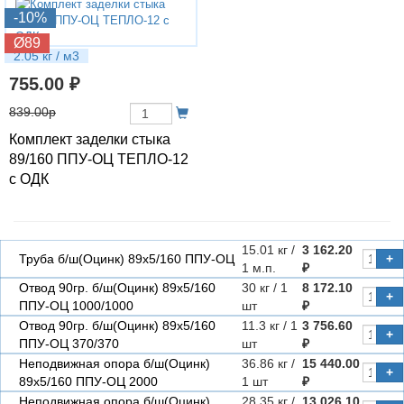
-10%
Ø89
2.05 кг / м3
755.00 ₽
839.00р
Комплект заделки стыка
89/160 ППУ-ОЦ ТЕПЛО-12
с ОДК
15.01 кг /
3 162.20
Труба б/ш(Оцинк) 89х5/160 ППУ-ОЦ
+
1 м.п.
₽
Отвод 90гр. б/ш(Оцинк) 89х5/160
30 кг / 1
8 172.10
+
ППУ-ОЦ 1000/1000
шт
₽
Отвод 90гр. б/ш(Оцинк) 89х5/160
11.3 кг / 1
3 756.60
+
ППУ-ОЦ 370/370
шт
₽
Неподвижная опора б/ш(Оцинк)
36.86 кг /
15 440.00
+
89х5/160 ППУ-ОЦ 2000
1 шт
₽
Неподвижная опора б/ш(Оцинк)
28.35 кг /
13 026.10