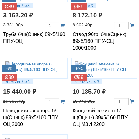
15.01 кг / м3
30 кг / м3
Ø89
Ø89
3 162.20 ₽
8 172.10 ₽
3 351.90р
8 662.40р
Труба б/ш(Оцинк) 89х5/160
Отвод 90гр. б/ш(Оцинк)
ППУ-ОЦ
89х5/160 ППУ-ОЦ
1000/1000
-6%
-6%
Ø89
Ø89
36.86 кг / м3
31.92 кг / м3
15 440.00 ₽
10 135.70 ₽
16 366.40р
10 743.80р
Неподвижная опора б/
Концевой элемент б/
ш(Оцинк) 89х5/160 ППУ-
ш(Оцинк) 89х5/160 ППУ-
ОЦ 2000
ОЦ МЗИ 2200