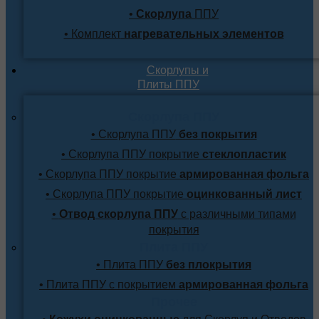
•
Скорлупа
ППУ
• Комплект
нагревательных элементов
Скорлупы и
Плиты ППУ
Скорлупа ППУ
• Скорлупа ППУ
без покрытия
• Скорлупа ППУ покрытие
стеклопластик
• Скорлупа ППУ покрытие
армированная фольга
• Скорлупа ППУ покрытие
оцинкованный лист
•
Отвод скорлупа ППУ
с различными типами
покрытия
Плита ППУ
• Плита ППУ
без плокрытия
• Плита ППУ с покрытием
армированная фольга
Прочее