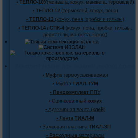
•
ТЕПЛО-10У
(минвата, кожух, манжета, термоклей)
•
ТЕПЛО-12
(термоклей, кожух, пена)
•
ТЕПЛО-13
(кожух, пена, пробки и гильзы)
•
ТЕПЛО-14 / СПК-4
(кожух, пена, пробки, гильзы,
держатели, манжета, кожух)
Комплектующие для заделки любого стыка
•
Муфта
термоусаживаемая
• Муфта
ТИАЛ-ТУМ
•
Пенокомплект
ППУ
• Оцинкованный
кожух
• Адгезивная лента (
клей
)
• Лента
ТИАЛ-М
• Замковая пластина
ТИАЛ-ЗП
•
Расходные
материалы