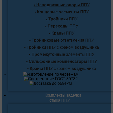
•
Неподвижные опоры
ППУ
•
Концевые элементы
ППУ
•
Тройники
ППУ
•
Переходы
ППУ
•
Краны
ППУ
•
Тройниковые
ответвления ППУ
•
Тройники
ППУ с краном
воздушника
•
Промежуточные
элементы ППУ
•
Сильфонные компенсаторы
ППУ
•
Краны
ППУ с краном
воздушника
Комплекты заделки
стыка ППУ
Комплекты для подземной прокладки