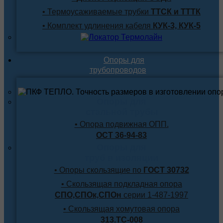
• Термоусаживаемые трубки
ТТСК и ТТТК
• Комплект удлинения кабеля
КУК-3, КУК-5
Опоры для
трубопроводов
Опоры для
стальной трубы
• Опора подвижная ОПП.
ОСТ 36-94-83
Опоры для
труб в изоляции
• Опоры скользящие по
ГОСТ 30732
• Скользящая подкладная опора
СПО,СПОк,СПОн
серии 1-487-1997
• Скользящая хомутовая опора
313.ТС-008