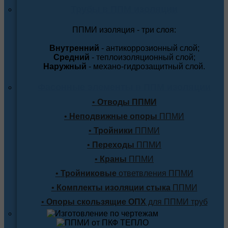
Трубы в ППМ изоляции
ППМИ изоляция - три слоя:
Внутренний
- антикоррозионный слой;
Средний
- теплоизоляционный слой;
Наружный
- механо-гидрозащитный слой.
Фасонные элементы в ППМ изоляции
•
Отводы ППМИ
•
Неподвижные опоры
ППМИ
•
Тройники
ППМИ
•
Переходы
ППМИ
•
Краны
ППМИ
•
Тройниковые
ответвления ППМИ
•
Комплекты изоляции стыка
ППМИ
•
Опоры скользящие ОПХ
для ППМИ труб