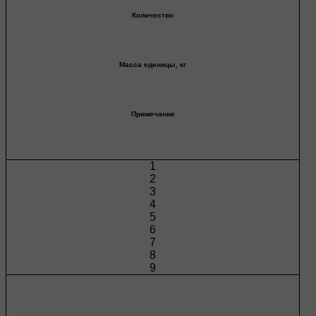
Количество
Масса еденицы, кг
Примечание
1
2
3
4
5
6
7
8
9