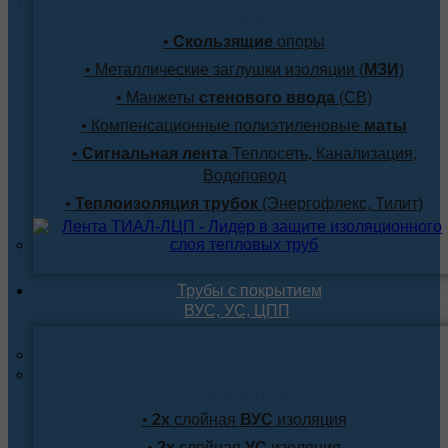
лучшим ценам
•
Скользящие
опоры
• Металлические заглушки изоляции (
МЗИ
)
• Манжеты
стенового ввода
(СВ)
• Компенсационные полиэтиленовые
маты
•
Сигнальная лента
Теплосеть, Канализация,
Водоповод
•
Теплоизоляция трубок
(Энергофлекс, Тилит)
Трубы с покрытием
ВУС, УС, ЦПП
Трубы стальные
с покрытием
•
2х
слойная
ВУС
изоляция
•
2х
слойная
УС
изоляция