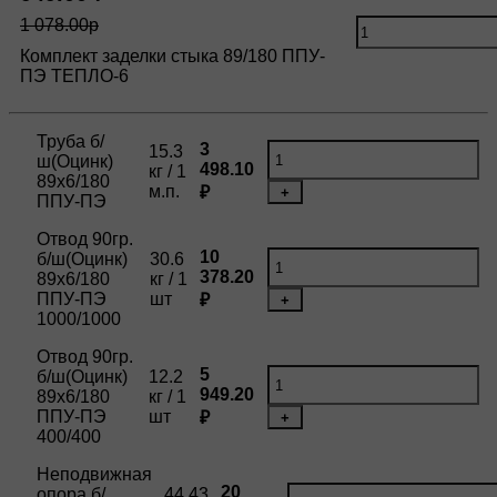
1 078.00р
Комплект заделки стыка 89/180 ППУ-
ПЭ ТЕПЛО-6
Труба б/
3
15.3
ш(Оцинк)
498.10
кг / 1
89х6/180
м.п.
₽
+
ППУ-ПЭ
Отвод 90гр.
10
б/ш(Оцинк)
30.6
378.20
89х6/180
кг / 1
ППУ-ПЭ
шт
₽
+
1000/1000
Отвод 90гр.
5
б/ш(Оцинк)
12.2
949.20
89х6/180
кг / 1
ППУ-ПЭ
шт
₽
+
400/400
Неподвижная
20
опора б/
44.43