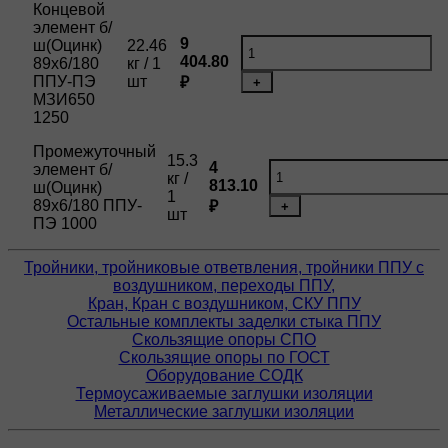
Концевой
элемент б/
9
ш(Оцинк)
22.46
404.80
89х6/180
кг / 1
ППУ-ПЭ
шт
₽
+
МЗИ650
1250
Промежуточный
15.3
4
элемент б/
кг /
813.10
ш(Оцинк)
1
89х6/180 ППУ-
₽
+
шт
ПЭ 1000
Тройники, тройниковые ответвления, тройники ППУ с
воздушником, переходы ППУ,
Кран, Кран с воздушником, СКУ ППУ
Остальные комплекты заделки стыка ППУ
Скользящие опоры СПО
Скользящие опоры по ГОСТ
Оборудование СОДК
Термоусаживаемые заглушки изоляции
Металлические заглушки изоляции