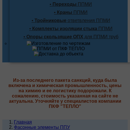
•
Переходы
ППМИ
•
Краны
ППМИ
•
Тройниковые
ответвления ППМИ
•
Комплекты изоляции стыка
ППМИ
•
Опоры скользящие ОПХ
для ППМИ труб
Из-за последнего пакета санкций, куда была
включена и химическая промышленность, цены
на химию и ее логистику подорожали. К
сожалению, стоимость указанная на сайте не
актуальна. Уточняйте у специалистов компании
ПКФ "ТЕПЛО"
Главная
Фасонные элементы ППУ