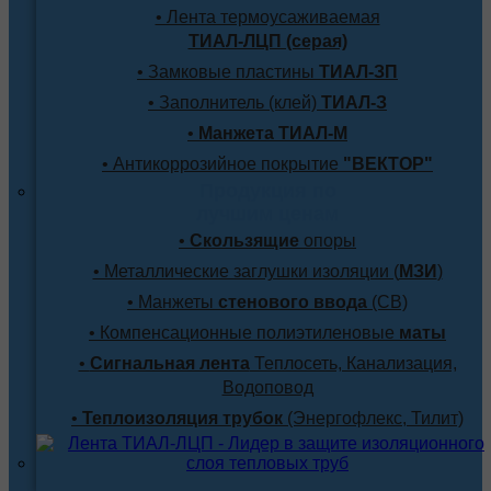
• Лента термоусаживаемая
ТИАЛ-ЛЦП (серая)
• Замковые пластины
ТИАЛ-ЗП
• Заполнитель (клей)
ТИАЛ-З
•
Манжета ТИАЛ-М
• Антикоррозийное покрытие
"ВЕКТОР"
Продукция по
лучшим ценам
•
Скользящие
опоры
• Металлические заглушки изоляции (
МЗИ
)
• Манжеты
стенового ввода
(СВ)
• Компенсационные полиэтиленовые
маты
•
Сигнальная лента
Теплосеть, Канализация,
Водоповод
•
Теплоизоляция трубок
(Энергофлекс, Тилит)