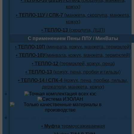
•
ТЕПЛО-10 (2019) / СПК-2
(скорлупа, манжета,
кожух)
•
ТЕПЛО-11У / СПК-7
(манжета, скорлупа, манжета,
кожух)
•
ТЕПЛО-13
(скорлупа, ЛЦП)
С применением Пены ППУ / МинВаты
•
ТЕПЛО-10П
(минвата, кожух, манжета, термоклей)
•
ТЕПЛО-10У
(минвата, кожух, манжета, термоклей)
•
ТЕПЛО-12
(термоклей, кожух, пена)
•
ТЕПЛО-13
(кожух, пена, пробки и гильзы)
•
ТЕПЛО-14 / СПК-4
(кожух, пена, пробки, гильзы,
держатели, манжета, кожух)
Комплектующие для заделки любого стыка
•
Муфта
термоусаживаемая