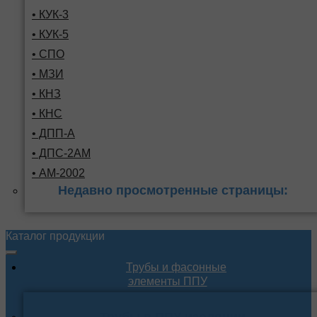
• КУК-3
• КУК-5
• СПО
• МЗИ
• КНЗ
• КНС
• ДПП-А
• ДПС-2АМ
• АМ-2002
Недавно просмотренные страницы:
Каталог продукции
Трубы и фасонные
элементы ППУ