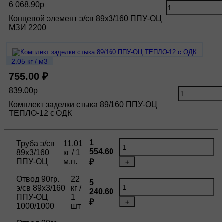
6 068.90р
Концевой элемент э/св 89х3/160 ППУ-ОЦ
МЗИ 2200
2.05 кг / м3
755.00 ₽
839.00р
Комплект заделки стыка 89/160 ППУ-ОЦ
ТЕПЛО-12 с ОДК
1
Труба э/св
11.01
554.60
89х3/160
кг / 1
ППУ-ОЦ
м.п.
₽
+
Отвод 90гр.
22
5
э/св 89х3/160
кг /
240.60
ППУ-ОЦ
1
₽
+
1000/1000
шт