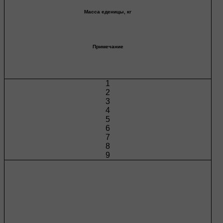
Масса еденицы, кг
Примечание
1
2
3
4
5
6
7
8
9