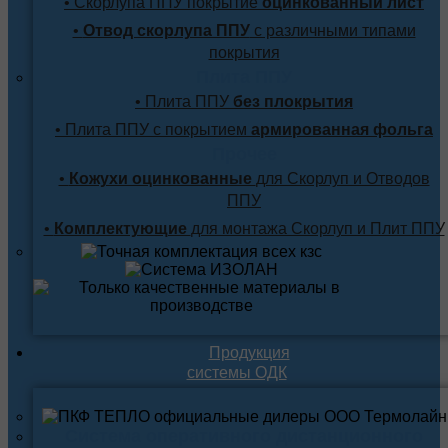
• Скорлупа ППУ покрытие
оцинкованный лист
•
Отвод скорлупа ППУ
с различными типами
покрытия
Плита ППУ
• Плита ППУ
без плокрытия
• Плита ППУ с покрытием
армированная фольга
Прочее
•
Кожухи оцинкованные
для Скорлуп и Отводов
ППУ
•
Комплектующие
для монтажа Скорлуп и Плит ППУ
Продукция
системы ОДК
Система оперативного дистанционного