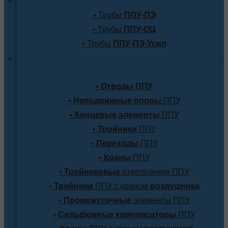
Трубы в ППУ изоляции
• Трубы
ППУ-ПЭ
• Трубы
ППУ-ОЦ
• Трубы
ППУ-ПЭ-Усил
Фасонные элементы в ППУ-ПЭ или ППУ-ОЦ
изоляции
•
Отводы ППУ
•
Неподвижные опоры
ППУ
•
Концевые элементы
ППУ
•
Тройники
ППУ
•
Переходы
ППУ
•
Краны
ППУ
•
Тройниковые
ответвления ППУ
•
Тройники
ППУ с краном
воздушника
•
Промежуточные
элементы ППУ
•
Сильфонные компенсаторы
ППУ