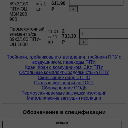
611.90
89х3/160
кг / 1
ППУ-ОЦ
шт
₽
+
МЗИ200
900
Промежуточный
2
11.01
элемент э/св
733.30
кг / 1
89х3/160 ППУ-
шт
₽
+
ОЦ 1000
Тройники, тройниковые ответвления, тройники ППУ с
воздушником, переходы ППУ,
Кран, Кран с воздушником, СКУ ППУ
Остальные комплекты заделки стыка ППУ
Скользящие опоры СПО
Скользящие опоры по ГОСТ
Оборудование СОДК
Термоусаживаемые заглушки изоляции
Металлические заглушки изоляции
Обозначение в спецификации
Позиция