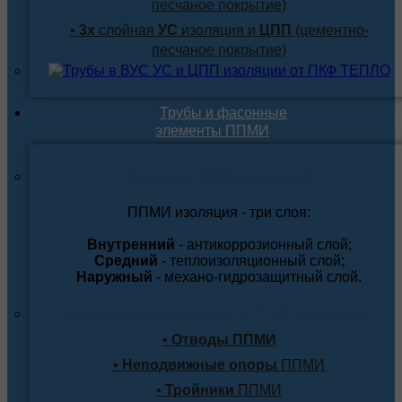
песчаное покрытие)
•
3х
слойная
УС
изоляция и
ЦПП
(цементно-
песчаное покрытие)
Трубы и фасонные
элементы ППМИ
Трубы в ППМ изоляции
ППМИ изоляция - три слоя:
Внутренний
- антикоррозионный слой;
Средний
- теплоизоляционный слой;
Наружный
- механо-гидрозащитный слой.
Фасонные элементы в ППМ изоляции
•
Отводы ППМИ
•
Неподвижные опоры
ППМИ
•
Тройники
ППМИ