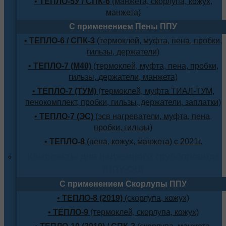
•
ТЕПЛО-5У / СПК-6
(манжета, скорлупа, кожух,
манжета)
С применением Пены ППУ
•
ТЕПЛО-6 / СПК-3
(термоклей, муфта, пена, пробки,
гильзы, держатели)
•
ТЕПЛО-7 (М40)
(термоклей, муфта, пена, пробки,
гильзы, держатели, манжета)
•
ТЕПЛО-7 (ТУМ)
(термоклей, муфта ТИАЛ-ТУМ,
пенокомплект, пробки, гильзы, держатели, заплатки)
•
ТЕПЛО-7 (ЭС)
(эсв нагреватели, муфта, пена,
пробки, гильзы)
•
ТЕПЛО-8
(пена, кожух, манжета) с 2021г.
Комплекты для надземного трубопровода
(ППУ-ОЦ)
С применением Скорлупы ППУ
•
ТЕПЛО-8 (2019)
(скорлупа, кожух)
•
ТЕПЛО-9
(термоклей, скорлупа, кожух)