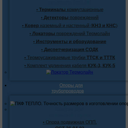
контроля (СОДК)
•
Терминалы
коммутационные
•
Детекторы
повреждений
•
Ковер
наземный и настенный (
КНЗ и КНС
)
•
Локаторы
повреждений Термолайн
•
Инструменты и оборудование
•
Диспетчеризация СОДК
• Термоусаживаемые трубки
ТТСК и ТТТК
• Комплект удлинения кабеля
КУК-3, КУК-5
Опоры для
трубопроводов
Опоры для
стальной трубы
• Опора подвижная ОПП.