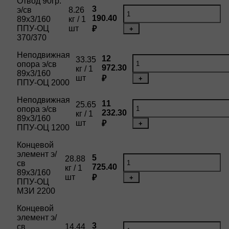
Отвод 90гр.
3
э/св
8.26
190.40
89х3/160
кг / 1
ППУ-ОЦ
шт
₽
+
370/370
Неподвижная
12
33.35
опора э/св
972.30
кг / 1
89х3/160
шт
₽
+
ППУ-ОЦ 2000
Неподвижная
11
25.65
опора э/св
232.30
кг / 1
89х3/160
шт
₽
+
ППУ-ОЦ 1200
Концевой
элемент э/
5
28.88
св
725.40
кг / 1
89х3/160
шт
₽
+
ППУ-ОЦ
МЗИ 2200
Концевой
элемент э/
3
св
14.44