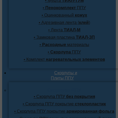
• Муфта
ТИАЛ-ТУМ
•
Пенокомплект
ППУ
• Оцинкованный
кожух
• Адгезивная лента (
клей
)
• Лента
ТИАЛ-М
• Замковая пластина
ТИАЛ-ЗП
•
Расходные
материалы
•
Скорлупа
ППУ
• Комплект
нагревательных элементов
Скорлупы и
Плиты ППУ
Скорлупа ППУ
• Скорлупа ППУ
без покрытия
• Скорлупа ППУ покрытие
стеклопластик
• Скорлупа ППУ покрытие
армированная фольга