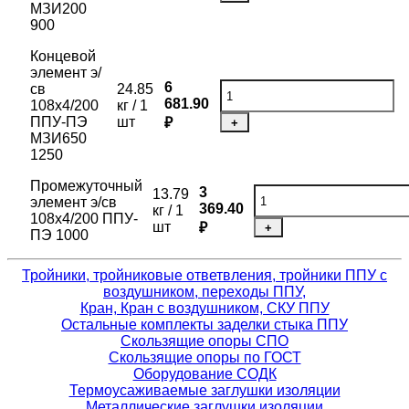
МЗИ200
900
Концевой
элемент э/
6
св
24.85
681.90
108х4/200
кг / 1
ППУ-ПЭ
шт
₽
+
МЗИ650
1250
Промежуточный
3
13.79
элемент э/св
369.40
кг / 1
108х4/200 ППУ-
шт
₽
+
ПЭ 1000
Тройники, тройниковые ответвления, тройники ППУ с
воздушником, переходы ППУ,
Кран, Кран с воздушником, СКУ ППУ
Остальные комплекты заделки стыка ППУ
Скользящие опоры СПО
Скользящие опоры по ГОСТ
Оборудование СОДК
Термоусаживаемые заглушки изоляции
Металлические заглушки изоляции