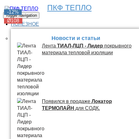
ПКФ ТЕПЛО
-6%
-6%
-6%
-6%
-12%
Toggle navigation
Ø108
Ø108
Ø108
Ø108
Ø108
ПОЛЕЗНОЕ
Новости и статьи
Лента
ТИАЛ-ЛЦП - Лидер
покрывного
материала тепловой изоляции
Появился в продаже
Локатор
ТЕРМОЛАЙН
для СОДК.