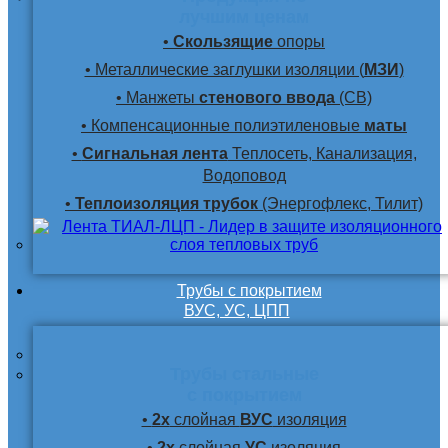
лучшим ценам
•
Скользящие
опоры
• Металлические заглушки изоляции (
МЗИ
)
• Манжеты
стенового ввода
(СВ)
• Компенсационные полиэтиленовые
маты
•
Сигнальная лента
Теплосеть, Канализация,
Водоповод
•
Теплоизоляция трубок
(Энергофлекс, Тилит)
Трубы с покрытием
ВУС, УС, ЦПП
Трубы стальные
с покрытием
•
2х
слойная
ВУС
изоляция
•
2х
слойная
УС
изоляция