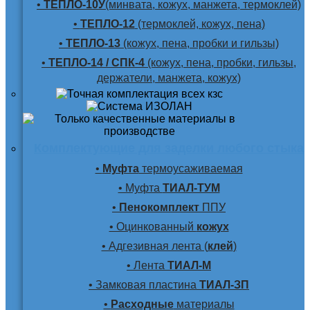
•
ТЕПЛО-10У
(минвата, кожух, манжета, термоклей)
•
ТЕПЛО-12
(термоклей, кожух, пена)
•
ТЕПЛО-13
(кожух, пена, пробки и гильзы)
•
ТЕПЛО-14 / СПК-4
(кожух, пена, пробки, гильзы,
держатели, манжета, кожух)
Комплектующие для заделки любого стыка
•
Муфта
термоусаживаемая
• Муфта
ТИАЛ-ТУМ
•
Пенокомплект
ППУ
• Оцинкованный
кожух
• Адгезивная лента (
клей
)
• Лента
ТИАЛ-М
• Замковая пластина
ТИАЛ-ЗП
•
Расходные
материалы