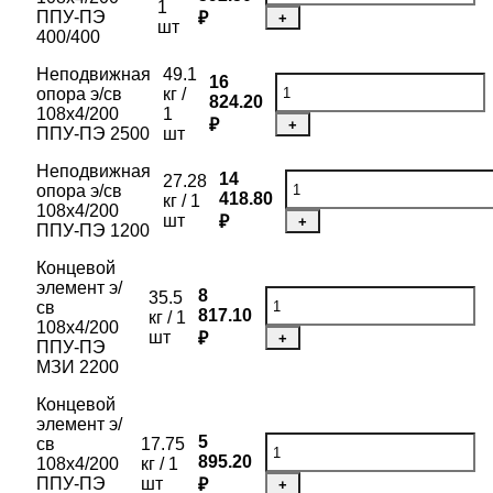
1
ППУ-ПЭ
₽
+
шт
400/400
Неподвижная
49.1
16
опора э/св
кг /
824.20
108х4/200
1
₽
+
ППУ-ПЭ 2500
шт
Неподвижная
14
27.28
опора э/св
418.80
кг / 1
108х4/200
шт
₽
+
ППУ-ПЭ 1200
Концевой
элемент э/
8
35.5
св
817.10
кг / 1
108х4/200
шт
₽
+
ППУ-ПЭ
МЗИ 2200
Концевой
элемент э/
5
св
17.75
895.20
108х4/200
кг / 1
ППУ-ПЭ
шт
₽
+