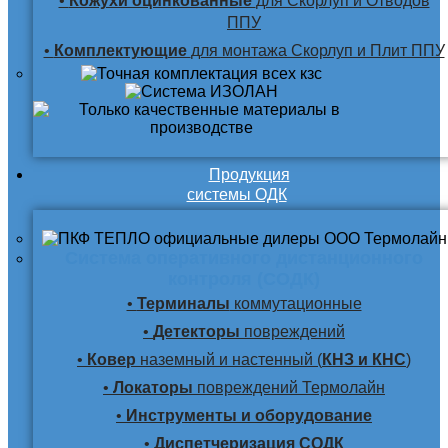
•
Кожухи оцинкованные
для Скорлуп и Отводов
ППУ
•
Комплектующие
для монтажа Скорлуп и Плит ППУ
Продукция
системы ОДК
Система оперативного дистанционного
контроля (СОДК)
•
Терминалы
коммутационные
•
Детекторы
повреждений
•
Ковер
наземный и настенный (
КНЗ и КНС
)
•
Локаторы
повреждений Термолайн
•
Инструменты и оборудование
•
Диспетчеризация СОДК