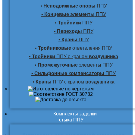
•
Неподвижные опоры
ППУ
•
Концевые элементы
ППУ
•
Тройники
ППУ
•
Переходы
ППУ
•
Краны
ППУ
•
Тройниковые
ответвления ППУ
•
Тройники
ППУ с краном
воздушника
•
Промежуточные
элементы ППУ
•
Сильфонные компенсаторы
ППУ
•
Краны
ППУ с краном
воздушника
Комплекты заделки
стыка ППУ
Комплекты для подземной прокладки