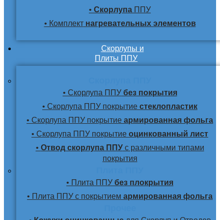
•
Скорлупа
ППУ
• Комплект
нагревательных элементов
Скорлупы и
Плиты ППУ
Скорлупа ППУ
• Скорлупа ППУ
без покрытия
• Скорлупа ППУ покрытие
стеклопластик
• Скорлупа ППУ покрытие
армированная фольга
• Скорлупа ППУ покрытие
оцинкованный лист
•
Отвод скорлупа ППУ
с различными типами
покрытия
Плита ППУ
• Плита ППУ
без плокрытия
• Плита ППУ с покрытием
армированная фольга
Прочее