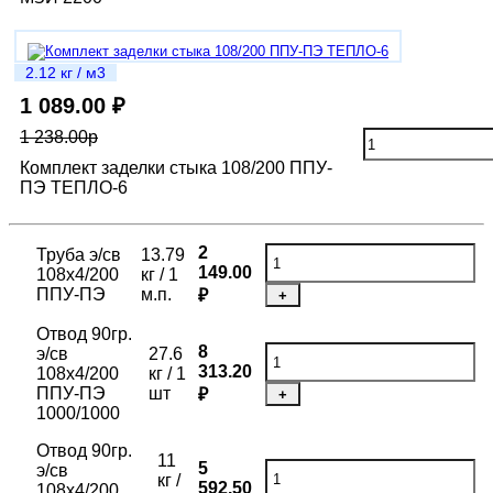
2.12 кг / м3
1 089.00 ₽
1 238.00р
Комплект заделки стыка 108/200 ППУ-
ПЭ ТЕПЛО-6
2
Труба э/св
13.79
149.00
108х4/200
кг / 1
ППУ-ПЭ
м.п.
₽
+
Отвод 90гр.
8
э/св
27.6
313.20
108х4/200
кг / 1
ППУ-ПЭ
шт
₽
+
1000/1000
Отвод 90гр.
11
5
э/св
кг /
592.50
108х4/200