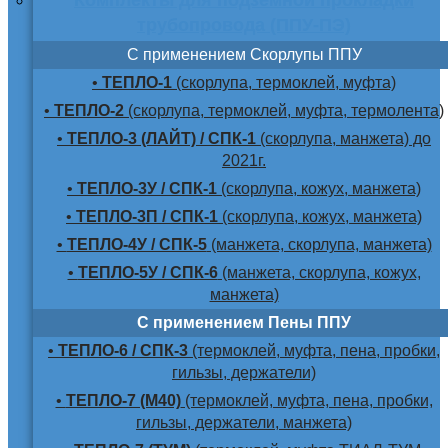
трубопровода (ППУ-ПЭ)
С применением Скорлупы ППУ
•
ТЕПЛО-1
(скорлупа, термоклей, муфта)
•
ТЕПЛО-2
(скорлупа, термоклей, муфта, термолента)
•
ТЕПЛО-3 (ЛАЙТ) / СПК-1
(скорлупа, манжета) до
2021г.
•
ТЕПЛО-3У / СПК-1
(скорлупа, кожух, манжета)
•
ТЕПЛО-3П / СПК-1
(скорлупа, кожух, манжета)
•
ТЕПЛО-4У / СПК-5
(манжета, скорлупа, манжета)
•
ТЕПЛО-5У / СПК-6
(манжета, скорлупа, кожух,
манжета)
С применением Пены ППУ
•
ТЕПЛО-6 / СПК-3
(термоклей, муфта, пена, пробки,
гильзы, держатели)
•
ТЕПЛО-7 (М40)
(термоклей, муфта, пена, пробки,
гильзы, держатели, манжета)