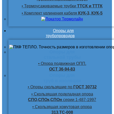
• Термоусаживаемые трубки
ТТСК и ТТТК
• Комплект удлинения кабеля
КУК-3, КУК-5
Опоры для
трубопроводов
Опоры для
стальной трубы
• Опора подвижная ОПП.
ОСТ 36-94-83
Опоры для
труб в изоляции
• Опоры скользящие по
ГОСТ 30732
• Скользящая подкладная опора
СПО,СПОк,СПОн
серии 1-487-1997
• Скользящая хомутовая опора
313.ТС-008