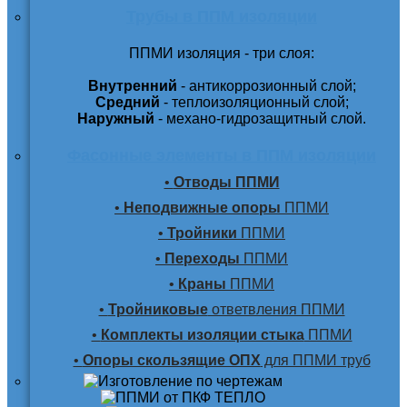
Трубы в ППМ изоляции
ППМИ изоляция - три слоя:
Внутренний
- антикоррозионный слой;
Средний
- теплоизоляционный слой;
Наружный
- механо-гидрозащитный слой.
Фасонные элементы в ППМ изоляции
•
Отводы ППМИ
•
Неподвижные опоры
ППМИ
•
Тройники
ППМИ
•
Переходы
ППМИ
•
Краны
ППМИ
•
Тройниковые
ответвления ППМИ
•
Комплекты изоляции стыка
ППМИ
•
Опоры скользящие ОПХ
для ППМИ труб