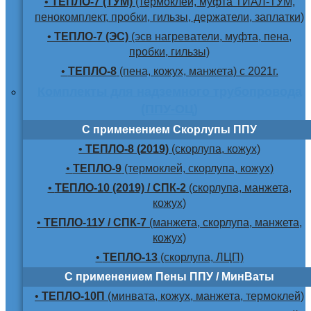
•
ТЕПЛО-7 (ТУМ)
(термоклей, муфта ТИАЛ-ТУМ,
пенокомплект, пробки, гильзы, держатели, заплатки)
•
ТЕПЛО-7 (ЭС)
(эсв нагреватели, муфта, пена,
пробки, гильзы)
•
ТЕПЛО-8
(пена, кожух, манжета) с 2021г.
Комплекты для надземного трубопровода
(ППУ-ОЦ)
С применением Скорлупы ППУ
•
ТЕПЛО-8 (2019)
(скорлупа, кожух)
•
ТЕПЛО-9
(термоклей, скорлупа, кожух)
•
ТЕПЛО-10 (2019) / СПК-2
(скорлупа, манжета,
кожух)
•
ТЕПЛО-11У / СПК-7
(манжета, скорлупа, манжета,
кожух)
•
ТЕПЛО-13
(скорлупа, ЛЦП)
С применением Пены ППУ / МинВаты
•
ТЕПЛО-10П
(минвата, кожух, манжета, термоклей)