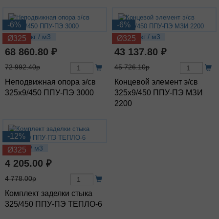
-6%
-6%
299.22 кг / м3
180.37 кг / м3
Ø325
Ø325
68 860.80 ₽
43 137.80 ₽
72 992.40р
45 726.10р
Неподвижная опора э/св
Концевой элемент э/св
325х9/450 ППУ-ПЭ 3000
325х9/450 ППУ-ПЭ МЗИ
2200
-12%
9.09 кг / м3
Ø325
4 205.00 ₽
4 778.00р
Комплект заделки стыка
325/450 ППУ-ПЭ ТЕПЛО-6