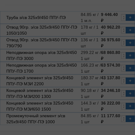
84.85 кг /
9 446.40
Труба э/св 325х9/450 ППУ-ПЭ
+
1 м.п.
₽
Отвод 90гр. э/св 325х9/450 ППУ-ПЭ
178 кг / 1
40 962.20
+
1050/1050
шт
₽
Отвод 90гр. э/св 325х9/450 ППУ-ПЭ
136 кг / 1
36 975.60
+
790/790
шт
₽
Неподвижная опора э/св 325х9/450
299.22 кг /
68 860.80
+
ППУ-ПЭ 3000
1 шт
₽
Неподвижная опора э/св 325х9/450
166.23 кг /
63 574.30
+
ППУ-ПЭ 1700
1 шт
₽
Концевой элемент э/св 325х9/450
180.37 кг /
43 137.80
+
ППУ-ПЭ МЗИ 2200
1 шт
₽
Концевой элемент э/св 325х9/450
90.18 кг /
34 246.10
+
ППУ-ПЭ МЗИ200 1300
1 шт
₽
Концевой элемент э/св 325х9/450
144.3 кг /
36 222.00
+
ППУ-ПЭ МЗИ650 1500
1 шт
₽
Промежуточный элемент э/св
84.85 кг /
11 177.60
+
325х9/450 ППУ-ПЭ 1000
1 шт
₽