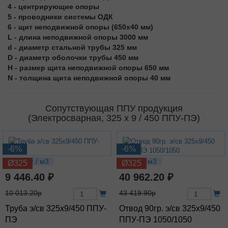
4 - центрирующие опоры
5 - проводники системы ОДК
6 - щит неподвижной опоры (650x40 мм)
L - длина неподвижной опоры 3000 мм
d - диаметр стальной трубы 325 мм
D - диаметр оболочки трубы 450 мм
H - размер щита неподвижной опоры 650 мм
N - толщина щита неподвижной опоры 40 мм
Сопутствующая ППУ продукция
(Электросварная, 325 х 9 / 450 ППУ-ПЭ)
-6%
-6%
84.85 кг / м3
178 кг / м3
Ø325
Ø325
9 446.40 ₽
40 962.20 ₽
10 013.20р
43 419.90р
Труба э/св 325х9/450 ППУ-
Отвод 90гр. э/св 325х9/450
ПЭ
ППУ-ПЭ 1050/1050