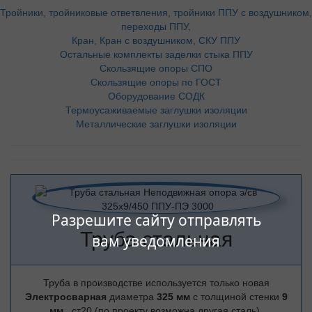
Тройники, тройниковые ответвления, тройники ППУ с воздушником,
переходы ППУ,
Кран, Кран с воздушником, СКУ ППУ
Остальные комплекты заделки стыка ППУ
Скользящие опоры СПО
Скользящие опоры по ГОСТ
Оборудование СОДК
Термоусаживаемые заглушки изоляции
Металлические заглушки изоляции
Разрешите сайту отправлять
Труба стальная
вам уведомления
Труба в производстве используется только новая
Электросварная
диаметра
325 мм
с толщиной стенки
9
мм
, ст20 (по проекту возможна другая сталь).