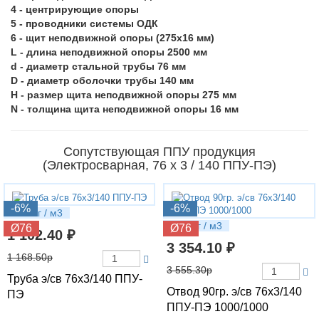
4 - центрирующие опоры
5 - проводники системы ОДК
6 - щит неподвижной опоры (275x16 мм)
L - длина неподвижной опоры 2500 мм
d - диаметр стальной трубы 76 мм
D - диаметр оболочки трубы 140 мм
H - размер щита неподвижной опоры 275 мм
N - толщина щита неподвижной опоры 16 мм
Сопутствующая ППУ продукция
(Электросварная, 76 х 3 / 140 ППУ-ПЭ)
-6%
-6%
7.41 кг / м3
14.8 кг / м3
Ø76
Ø76
1 102.40 ₽
3 354.10 ₽
1 168.50р
3 555.30р
Труба э/св 76х3/140 ППУ-
Отвод 90гр. э/св 76х3/140
ПЭ
ППУ-ПЭ 1000/1000