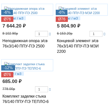
-6%
-6%
22.02 кг / м3
15.88 кг / м3
Ø76
Ø76
7 644.20 ₽
5 804.90 ₽
8 102.90р
6 153.20р
Неподвижная опора э/св
Концевой элемент э/св
76х3/140 ППУ-ПЭ 2500
76х3/140 ППУ-ПЭ МЗИ
2200
-12%
1.31 кг / м3
Ø76
685.00 ₽
778.00р
Комплект заделки стыка
76/140 ППУ-ПЭ ТЕПЛО-6