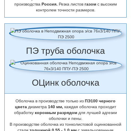
производства
Россия.
Резка листов
газом
с высоким
контролем точности размеров.
ПЭ труба оболочка
ОЦинк оболочка
Оболочка в производстве только из
ПЭ100 черного
цвета
диаметра
140 мм,
каждая оболочка проходит
обработку
коронным разрядом
для лучшей адгезии
оболочки и пены.
В производстве оболочка из тонколистовой оцинкованной
стали
толщиной 0,55 - 1,0 мм
с завальцованным