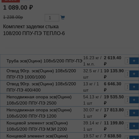
1 089.00 ₽
1 238.00р
Комплект заделки стыка
108/200 ППУ-ПЭ ТЕПЛО-6
16.23 кг /
2 619.40
Труба эсв(Оцинк) 108х5/200 ППУ-ПЭ
+
1 м.п.
₽
Отвод 90гр. эсв(Оцинк) 108х5/200
32.5 кг / 1
10 135.90
+
ППУ-ПЭ 1000/1000
шт
₽
Отвод 90гр. эсв(Оцинк) 108х5/200
13 кг / 1
6 646.30
+
ППУ-ПЭ 400/400
шт
₽
Неподвижная опора эсв(Оцинк)
54.13 кг /
19 535.50
+
108х5/200 ППУ-ПЭ 2500
1 шт
₽
Неподвижная опора эсв(Оцинк)
30.07 кг /
17 813.80
+
108х5/200 ППУ-ПЭ 1200
1 шт
₽
Концевой элемент эсв(Оцинк)
39.14 кг /
11 199.80
+
108х5/200 ППУ-ПЭ МЗИ 2200
1 шт
₽
Концевой элемент эсв(Оцинк)
19.57 кг /
7 638.50