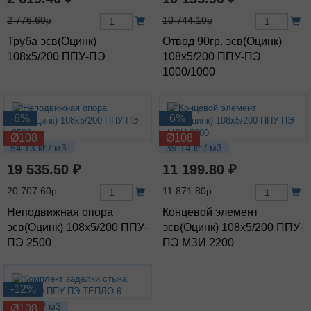
2 776.60р
10 744.10р
Труба эсв(Оцинк)
Отвод 90гр. эсв(Оцинк)
108х5/200 ППУ-ПЭ
108х5/200 ППУ-ПЭ
1000/1000
-6%
-6%
Ø108
Ø108
54.13 кг / м3
39.14 кг / м3
19 535.50 ₽
11 199.80 ₽
20 707.60р
11 871.80р
Неподвижная опора
Концевой элемент
эсв(Оцинк) 108х5/200 ППУ-
эсв(Оцинк) 108х5/200 ППУ-
ПЭ 2500
ПЭ МЗИ 2200
-12%
2.12 кг / м3
Ø108