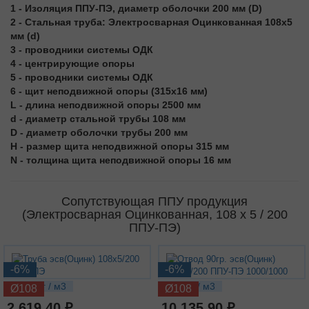
1 - Изоляция ППУ-ПЭ, диаметр оболочки 200 мм (D)
2 - Стальная труба: Электросварная Оцинкованная 108х5
мм (d)
3 - проводники системы ОДК
4 - центрирующие опоры
5 - проводники системы ОДК
6 - щит неподвижной опоры (315x16 мм)
L - длина неподвижной опоры 2500 мм
d - диаметр стальной трубы 108 мм
D - диаметр оболочки трубы 200 мм
H - размер щита неподвижной опоры 315 мм
N - толщина щита неподвижной опоры 16 мм
Сопутствующая ППУ продукция
(Электросварная Оцинкованная, 108 х 5 / 200
ППУ-ПЭ)
-6%
-6%
16.23 кг / м3
32.5 кг / м3
Ø108
Ø108
2 619.40 ₽
10 135.90 ₽