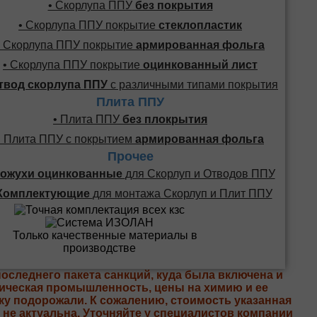
• Скорлупа ППУ
без покрытия
• Скорлупа ППУ покрытие
стеклопластик
• Скорлупа ППУ покрытие
армированная фольга
• Скорлупа ППУ покрытие
оцинкованный лист
твод скорлупа ППУ
с различными типами покрытия
Плита ППУ
• Плита ППУ
без плокрытия
• Плита ППУ с покрытием
армированная фольга
Прочее
ожухи оцинкованные
для Скорлуп и Отводов ППУ
Комплектующие
для монтажа Скорлуп и Плит ППУ
последнего пакета санкций, куда была включена и
ическая промышленность, цены на химию и ее
ку подорожали. К сожалению, стоимость указанная
е не актуальна. Уточняйте у специалистов компании