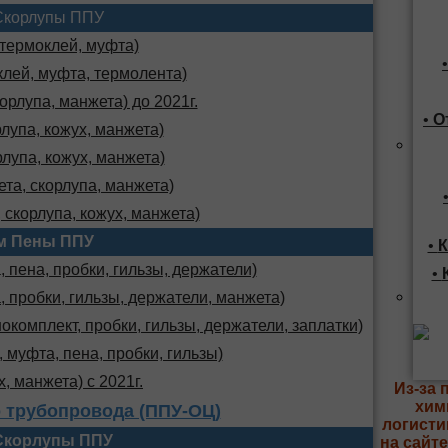
Скорлупы ППУ
 термоклей, муфта)
клей, муфта, термолента)
орлупа, манжета) до 2021г.
•
О
лупа, кожух, манжета)
лупа, кожух, манжета)
та, скорлупа, манжета)
 скорлупа, кожух, манжета)
м Пены ППУ
•
К
 пена, пробки, гильзы, держатели)
•
, пробки, гильзы, держатели, манжета)
комплект, пробки, гильзы, держатели, заплатки)
 муфта, пена, пробки, гильзы)
х, манжета) с 2021г.
Из-за 
хим
 трубопровода (ППУ-ОЦ)
логисти
Скорлупы ППУ
на сайт