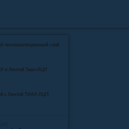
📞
+7 (4852) 91-96-22
info@pkfteplo.ru
✉
й теплоизоляционный слой
У и Лентой ТИАЛ-ЛЦП
той и Лентой ТИАЛ-ЛЦП
ВАС