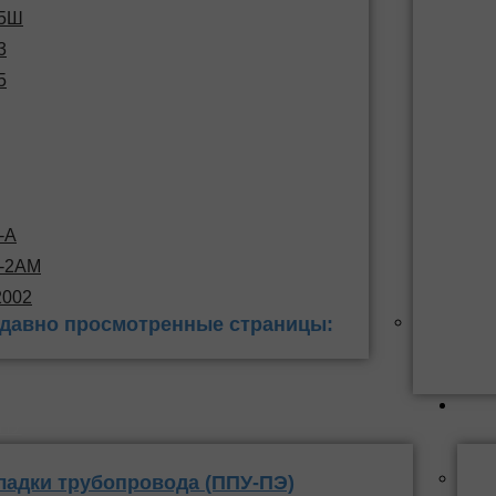
15Ш
3
5
-А
С-2АМ
2002
давно просмотренные страницы:
 заделки
ППУ
ладки трубопровода (ППУ-ПЭ)