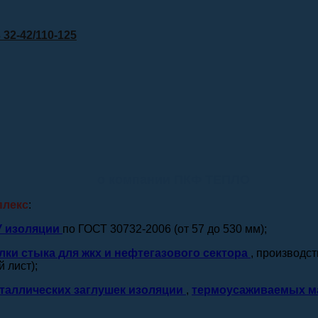
32-42/110-125
о компании ПКФ ТЕПЛО
плекс
:
У изоляции
по ГОСТ 30732-2006 (от 57 до 530 мм);
лки стыка для жкх и нефтегазового сектора
, производс
 лист);
таллических заглушек изоляции
,
термоусаживаемых м