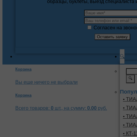
образцы, буклеты, выезд специалиста
Согласен на звоно
🔍
Корзина
🔍
Вы еще ничего не выбрали
Попул
Корзина
• ТИА
• ТИА
Всего товаров:
0
шт., на сумму:
0.00
руб.
• ТИА
• ТИА
• КТ-1