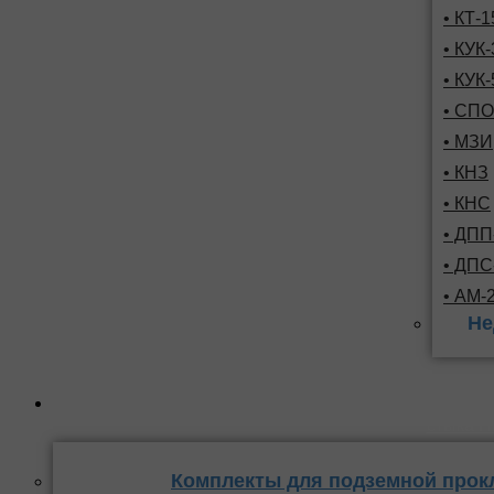
• КТ-
• КУК-
• КУК-
• СПО
• МЗИ
• КНЗ
• КНС
• ДПП
• ДП
• АМ-
Не
Комплекты
стыка 
Комплекты для подземной прок