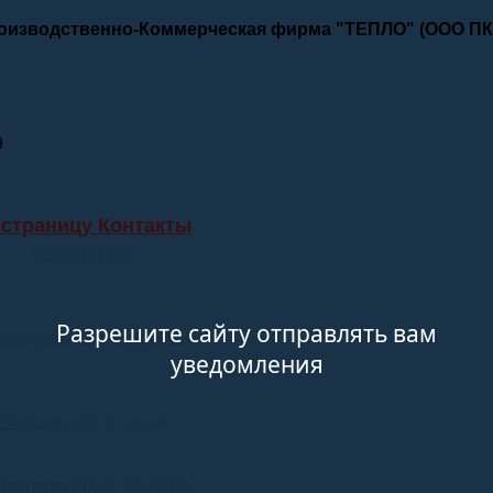
роизводственно-Коммерческая фирма "ТЕПЛО" (ООО П
9
 страницу Контакты
Телефоны
Разрешите сайту отправлять вам
лектронные адреса
уведомления
Связаться с нами
stagram ПКФ ТЕПЛО