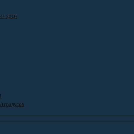
87-2019
Документы
Калькуляторы
Л
90 градусов
квизиты ПКФ ТЕПЛО