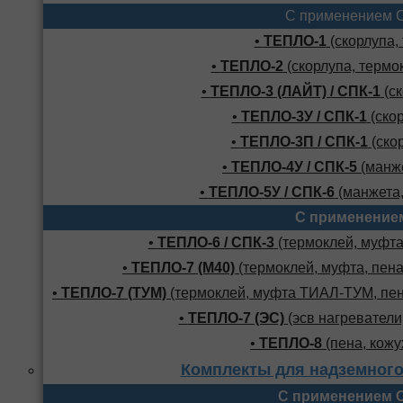
С применением 
•
ТЕПЛО-1
(скорлупа,
•
ТЕПЛО-2
(скорлупа, термо
•
ТЕПЛО-3 (ЛАЙТ) / СПК-1
(ск
•
ТЕПЛО-3У / СПК-1
(скор
•
ТЕПЛО-3П / СПК-1
(скор
•
ТЕПЛО-4У / СПК-5
(манже
•
ТЕПЛО-5У / СПК-6
(манжета,
С применение
•
ТЕПЛО-6 / СПК-3
(термоклей, муфта,
•
ТЕПЛО-7 (М40)
(термоклей, муфта, пена
•
ТЕПЛО-7 (ТУМ)
(термоклей, муфта ТИАЛ-ТУМ, пено
•
ТЕПЛО-7 (ЭС)
(эсв нагреватели,
•
ТЕПЛО-8
(пена, кожу
Комплекты для надземного
С применением 