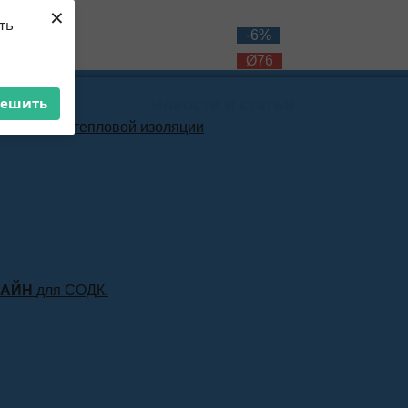
×
ть
-12%
-6%
Ø76
Ø76
решить
Новости и статьи
материала тепловой изоляции
ЛАЙН
для СОДК.