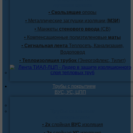
лучшим ценам
•
Скользящие
опоры
• Металлические заглушки изоляции (
МЗИ
)
• Манжеты
стенового ввода
(СВ)
• Компенсационные полиэтиленовые
маты
•
Сигнальная лента
Теплосеть, Канализация,
Водоповод
•
Теплоизоляция трубок
(Энергофлекс, Тилит)
Трубы с покрытием
ВУС, УС, ЦПП
Трубы стальные
с покрытием
•
2х
слойная
ВУС
изоляция
•
2х
слойная
УС
изоляция