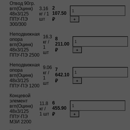
Отвод 90гр.
2
вгп(Оцинк)
3.16
107.50
48х3/125
кг / 1
ППУ-ПЭ
шт
₽
+
300/300
Неподвижная
16.3
8
опора
кг /
211.00
вгп(Оцинк)
1
48х3/125
₽
+
шт
ППУ-ПЭ 2500
Неподвижная
9.06
7
опора
кг /
642.10
вгп(Оцинк)
1
48х3/125
₽
+
шт
ППУ-ПЭ 1200
Концевой
элемент
6
11.8
вгп(Оцинк)
455.90
кг /
48х3/125
1 шт
₽
+
ППУ-ПЭ
МЗИ 2200