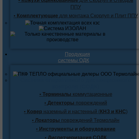
•
Кожухи оцинкованные
для Скорлуп и Отводов
ППУ
•
Комплектующие
для монтажа Скорлуп и Плит ППУ
Продукция
системы ОДК
Система оперативного дистанционного
контроля (СОДК)
•
Терминалы
коммутационные
•
Детекторы
повреждений
•
Ковер
наземный и настенный (
КНЗ и КНС
)
•
Локаторы
повреждений Термолайн
•
Инструменты и оборудование
•
Диспетчеризация СОДК