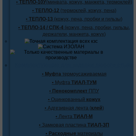
•
ТЕПЛО-10У
(минвата, кожух, манжета, термоклей)
•
ТЕПЛО-12
(термоклей, кожух, пена)
•
ТЕПЛО-13
(кожух, пена, пробки и гильзы)
•
ТЕПЛО-14 / СПК-4
(кожух, пена, пробки, гильзы,
держатели, манжета, кожух)
Комплектующие для заделки любого стыка
•
Муфта
термоусаживаемая
• Муфта
ТИАЛ-ТУМ
•
Пенокомплект
ППУ
• Оцинкованный
кожух
• Адгезивная лента (
клей
)
• Лента
ТИАЛ-М
• Замковая пластина
ТИАЛ-ЗП
•
Расходные
материалы