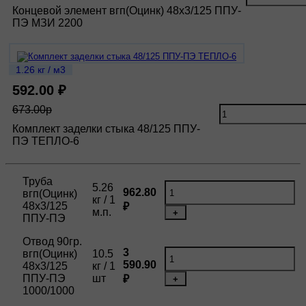
Концевой элемент вгп(Оцинк) 48х3/125 ППУ-
ПЭ МЗИ 2200
1.26 кг / м3
592.00 ₽
673.00р
Комплект заделки стыка 48/125 ППУ-
ПЭ ТЕПЛО-6
Труба
5.26
962.80
вгп(Оцинк)
кг / 1
48х3/125
₽
м.п.
+
ППУ-ПЭ
Отвод 90гр.
3
вгп(Оцинк)
10.5
590.90
48х3/125
кг / 1
ППУ-ПЭ
шт
₽
+
1000/1000