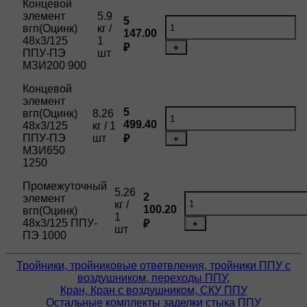
Концевой
элемент
5.9
5
вгп(Оцинк)
кг /
147.00
48х3/125
1
₽
+
ППУ-ПЭ
шт
МЗИ200 900
Концевой
элемент
5
вгп(Оцинк)
8.26
499.40
48х3/125
кг / 1
ППУ-ПЭ
шт
₽
+
МЗИ650
1250
Промежуточный
5.26
2
элемент
кг /
100.20
вгп(Оцинк)
1
48х3/125 ППУ-
₽
+
шт
ПЭ 1000
Тройники, тройниковые ответвления, тройники ППУ с
воздушником, переходы ППУ,
Кран, Кран с воздушником, СКУ ППУ
Остальные комплекты заделки стыка ППУ