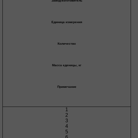
Завод-изготовитель
Единица измерения
Количество
Масса еденицы, кг
Примечание
1
2
3
4
5
6