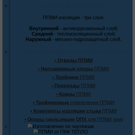
Трубы в ППМ изоляции
ППМИ изоляция - три слоя:
Внутренний
- антикоррозионный слой;
Средний
- теплоизоляционный слой;
Наружный
- механо-гидрозащитный слой.
Фасонные элементы в ППМ изоляции
•
Отводы ППМИ
•
Неподвижные опоры
ППМИ
•
Тройники
ППМИ
•
Переходы
ППМИ
•
Краны
ППМИ
•
Тройниковые
ответвления ППМИ
•
Комплекты изоляции стыка
ППМИ
•
Опоры скользящие ОПХ
для ППМИ труб