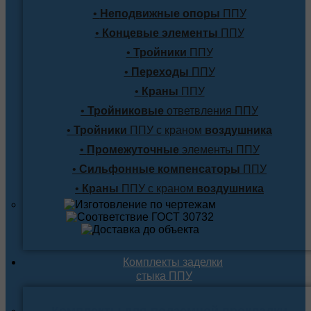
•
Неподвижные опоры
ППУ
•
Концевые элементы
ППУ
•
Тройники
ППУ
•
Переходы
ППУ
•
Краны
ППУ
•
Тройниковые
ответвления ППУ
•
Тройники
ППУ с краном
воздушника
•
Промежуточные
элементы ППУ
•
Сильфонные компенсаторы
ППУ
•
Краны
ППУ с краном
воздушника
Комплекты заделки
стыка ППУ
Комплекты для подземной прокладки