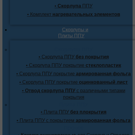
•
Скорлупа
ППУ
• Комплект
нагревательных элементов
Скорлупы и
Плиты ППУ
Скорлупа ППУ
• Скорлупа ППУ
без покрытия
• Скорлупа ППУ покрытие
стеклопластик
• Скорлупа ППУ покрытие
армированная фольга
• Скорлупа ППУ покрытие
оцинкованный лист
•
Отвод скорлупа ППУ
с различными типами
покрытия
Плита ППУ
• Плита ППУ
без плокрытия
• Плита ППУ с покрытием
армированная фольга
Прочее