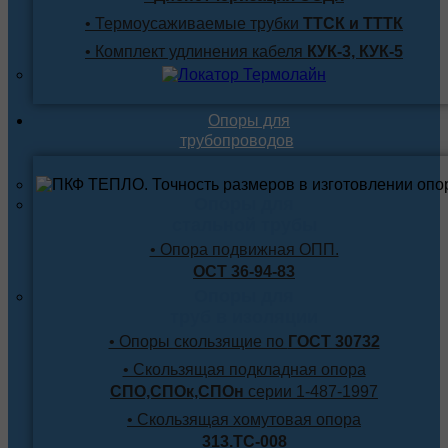
• Термоусаживаемые трубки
ТТСК и ТТТК
• Комплект удлинения кабеля
КУК-3, КУК-5
Опоры для
трубопроводов
Опоры для
стальной трубы
• Опора подвижная ОПП.
ОСТ 36-94-83
Опоры для
труб в изоляции
• Опоры скользящие по
ГОСТ 30732
• Скользящая подкладная опора
СПО,СПОк,СПОн
серии 1-487-1997
• Скользящая хомутовая опора
313.ТС-008