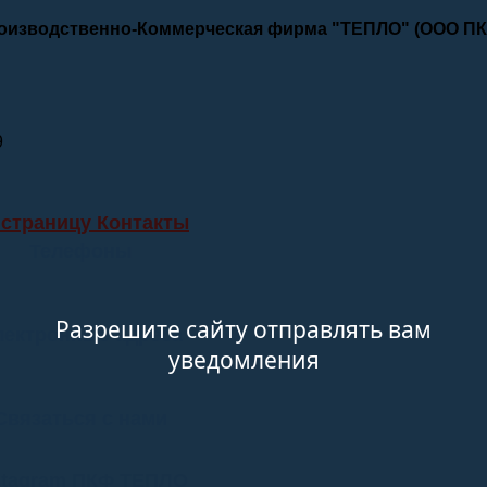
роизводственно-Коммерческая фирма "ТЕПЛО" (ООО П
9
 страницу Контакты
Телефоны
Разрешите сайту отправлять вам
лектронные адреса
уведомления
Связаться с нами
stagram ПКФ ТЕПЛО