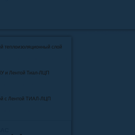
📞
+7 (4852) 91-96-22
info@pkfteplo.ru
✉
й теплоизоляционный слой
У и Лентой ТИАЛ-ЛЦП
той и Лентой ТИАЛ-ЛЦП
ВАС