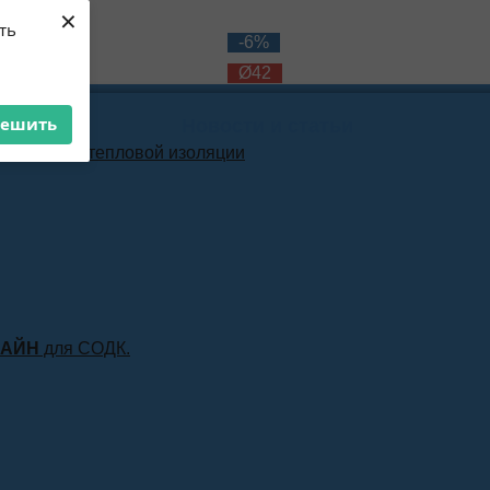
×
ть
-12%
-6%
Ø42
Ø42
решить
Новости и статьи
материала тепловой изоляции
ЛАЙН
для СОДК.