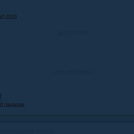
87-2019
Документы
Калькуляторы
Л
90 градусов
квизиты ПКФ ТЕПЛО