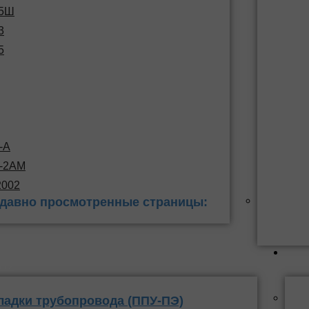
15Ш
3
5
-А
С-2АМ
2002
давно просмотренные страницы:
 заделки
ППУ
ладки трубопровода (ППУ-ПЭ)