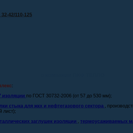
32-42/110-125
о компании ПКФ ТЕПЛО
плекс
:
У изоляции
по ГОСТ 30732-2006 (от 57 до 530 мм);
лки стыка для жкх и нефтегазового сектора
, производс
 лист);
таллических заглушек изоляции
,
термоусаживаемых м