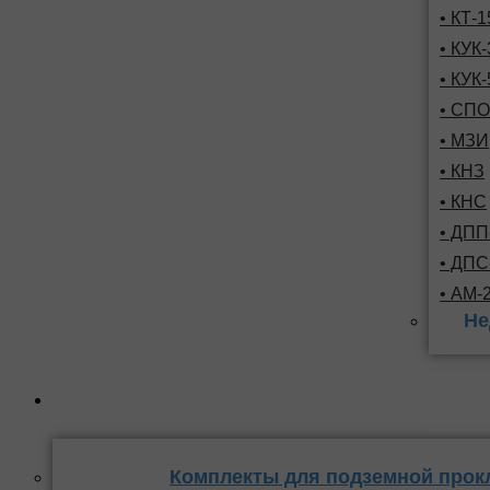
• КТ-
• КУК-
• КУК-
• СПО
• МЗИ
• КНЗ
• КНС
• ДПП
• ДП
• АМ-
Не
Комплекты
стыка 
Комплекты для подземной прок