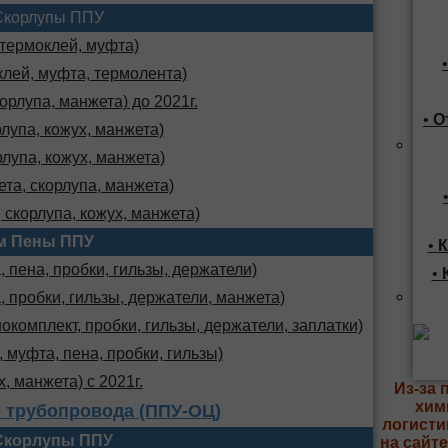
Скорлупы ППУ
 термоклей, муфта)
клей, муфта, термолента)
орлупа, манжета) до 2021г.
•
О
лупа, кожух, манжета)
лупа, кожух, манжета)
та, скорлупа, манжета)
 скорлупа, кожух, манжета)
м Пены ППУ
•
К
 пена, пробки, гильзы, держатели)
•
, пробки, гильзы, держатели, манжета)
комплект, пробки, гильзы, держатели, заплатки)
 муфта, пена, пробки, гильзы)
х, манжета) с 2021г.
Из-за 
хим
 трубопровода (ППУ-ОЦ)
логисти
Скорлупы ППУ
на сайт