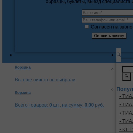
образцы, буклеты, выезд специалиста
Согласен на звоно
🔍
Корзина
🔍
Вы еще ничего не выбрали
Попул
Корзина
• ТИА
• ТИА
Всего товаров:
0
шт., на сумму:
0.00
руб.
• ТИА
• ТИА
• КТ-1