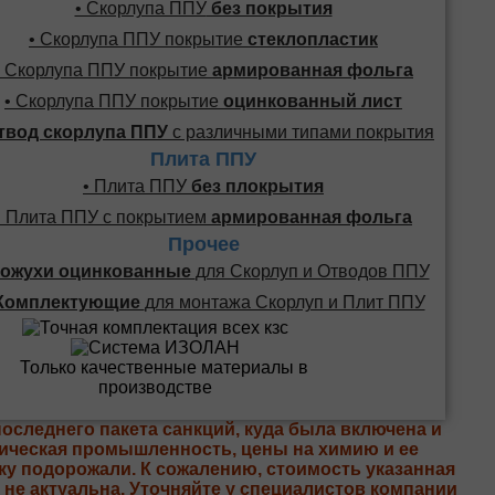
• Скорлупа ППУ
без покрытия
• Скорлупа ППУ покрытие
стеклопластик
• Скорлупа ППУ покрытие
армированная фольга
• Скорлупа ППУ покрытие
оцинкованный лист
твод скорлупа ППУ
с различными типами покрытия
Плита ППУ
• Плита ППУ
без плокрытия
• Плита ППУ с покрытием
армированная фольга
Прочее
ожухи оцинкованные
для Скорлуп и Отводов ППУ
Комплектующие
для монтажа Скорлуп и Плит ППУ
последнего пакета санкций, куда была включена и
ическая промышленность, цены на химию и ее
ку подорожали. К сожалению, стоимость указанная
е не актуальна. Уточняйте у специалистов компании