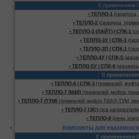
С применением 
•
ТЕПЛО-1
(скорлупа,
•
ТЕПЛО-2
(скорлупа, термо
•
ТЕПЛО-3 (ЛАЙТ) / СПК-1
(ск
•
ТЕПЛО-3У / СПК-1
(скор
•
ТЕПЛО-3П / СПК-1
(скор
•
ТЕПЛО-4У / СПК-5
(манже
•
ТЕПЛО-5У / СПК-6
(манжета,
С применение
•
ТЕПЛО-6 / СПК-3
(термоклей, муфта,
•
ТЕПЛО-7 (М40)
(термоклей, муфта, пена
•
ТЕПЛО-7 (ТУМ)
(термоклей, муфта ТИАЛ-ТУМ, пено
•
ТЕПЛО-7 (ЭС)
(эсв нагреватели,
•
ТЕПЛО-8
(пена, кожу
Комплекты для надземного
С применением 