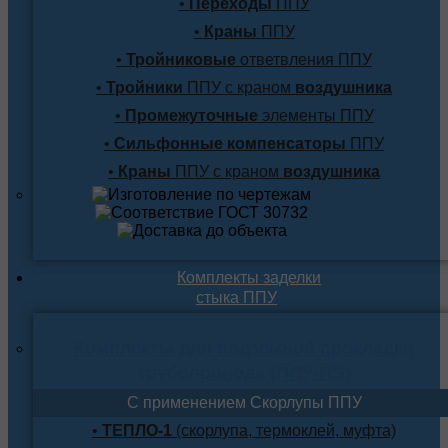
•
Переходы
ППУ
•
Краны
ППУ
•
Тройниковые
ответвления ППУ
•
Тройники
ППУ с краном
воздушника
•
Промежуточные
элементы ППУ
•
Сильфонные компенсаторы
ППУ
•
Краны
ППУ с краном
воздушника
Комплекты заделки
стыка ППУ
Комплекты для подземной прокладки
трубопровода (ППУ-ПЭ)
С применением Скорлупы ППУ
•
ТЕПЛО-1
(скорлупа, термоклей, муфта)