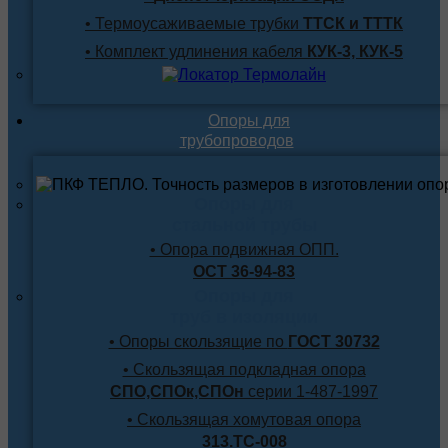
• Термоусаживаемые трубки
ТТСК и ТТТК
• Комплект удлинения кабеля
КУК-3, КУК-5
Опоры для
трубопроводов
Опоры для
стальной трубы
• Опора подвижная ОПП.
ОСТ 36-94-83
Опоры для
труб в изоляции
• Опоры скользящие по
ГОСТ 30732
• Скользящая подкладная опора
СПО,СПОк,СПОн
серии 1-487-1997
• Скользящая хомутовая опора
313.ТС-008