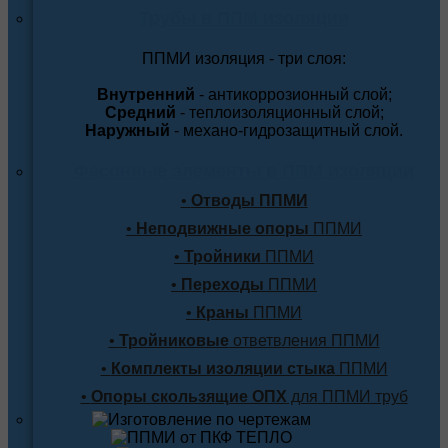
Трубы в ППМ изоляции
ППМИ изоляция - три слоя:
Внутренний
- антикоррозионный слой;
Средний
- теплоизоляционный слой;
Наружный
- механо-гидрозащитный слой.
Фасонные элементы в ППМ изоляции
•
Отводы ППМИ
•
Неподвижные опоры
ППМИ
•
Тройники
ППМИ
•
Переходы
ППМИ
•
Краны
ППМИ
•
Тройниковые
ответвления ППМИ
•
Комплекты изоляции стыка
ППМИ
•
Опоры скользящие ОПХ
для ППМИ труб