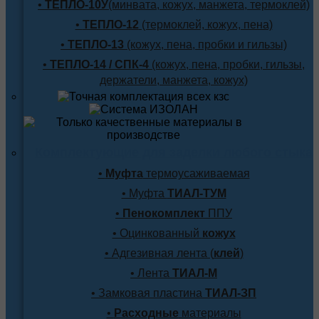
•
ТЕПЛО-10У
(минвата, кожух, манжета, термоклей)
•
ТЕПЛО-12
(термоклей, кожух, пена)
•
ТЕПЛО-13
(кожух, пена, пробки и гильзы)
•
ТЕПЛО-14 / СПК-4
(кожух, пена, пробки, гильзы,
держатели, манжета, кожух)
Комплектующие для заделки любого стыка
•
Муфта
термоусаживаемая
• Муфта
ТИАЛ-ТУМ
•
Пенокомплект
ППУ
• Оцинкованный
кожух
• Адгезивная лента (
клей
)
• Лента
ТИАЛ-М
• Замковая пластина
ТИАЛ-ЗП
•
Расходные
материалы