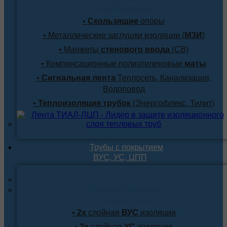
лучшим ценам
•
Скользящие
опоры
• Металлические заглушки изоляции (
МЗИ
)
• Манжеты
стенового ввода
(СВ)
• Компенсационные полиэтиленовые
маты
•
Сигнальная лента
Теплосеть, Канализация,
Водоповод
•
Теплоизоляция трубок
(Энергофлекс, Тилит)
Трубы с покрытием
ВУС, УС, ЦПП
Трубы стальные
с покрытием
•
2х
слойная
ВУС
изоляция
•
2х
слойная
УС
изоляция