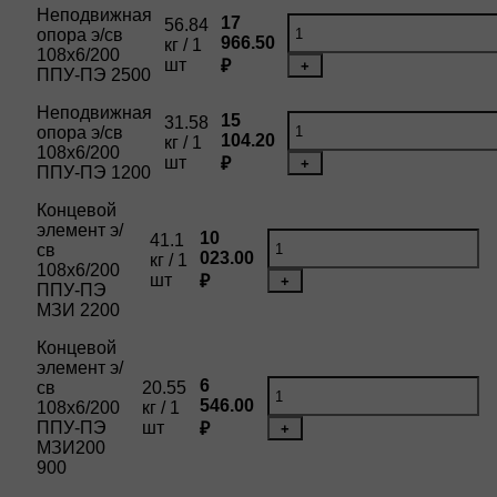
Неподвижная
17
56.84
опора э/св
966.50
кг / 1
108х6/200
шт
₽
+
ППУ-ПЭ 2500
Неподвижная
15
31.58
опора э/св
104.20
кг / 1
108х6/200
шт
₽
+
ППУ-ПЭ 1200
Концевой
элемент э/
10
41.1
св
023.00
кг / 1
108х6/200
шт
₽
+
ППУ-ПЭ
МЗИ 2200
Концевой
элемент э/
6
св
20.55
546.00
108х6/200
кг / 1
ППУ-ПЭ
шт
₽
+
МЗИ200
900