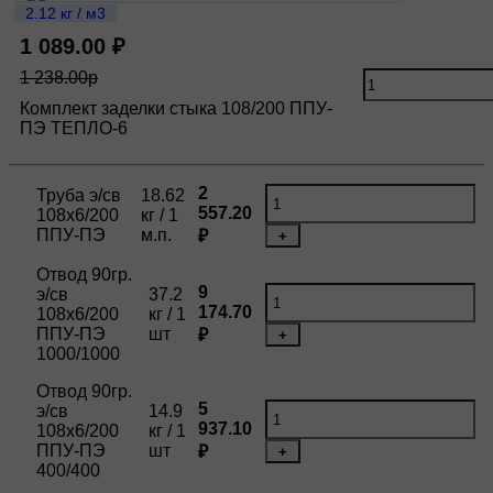
2.12 кг / м3
1 089.00 ₽
1 238.00р
Комплект заделки стыка 108/200 ППУ-
ПЭ ТЕПЛО-6
2
Труба э/св
18.62
557.20
108х6/200
кг / 1
ППУ-ПЭ
м.п.
₽
+
Отвод 90гр.
9
э/св
37.2
174.70
108х6/200
кг / 1
ППУ-ПЭ
шт
₽
+
1000/1000
Отвод 90гр.
5
э/св
14.9
937.10
108х6/200
кг / 1
ППУ-ПЭ
шт
₽
+
400/400