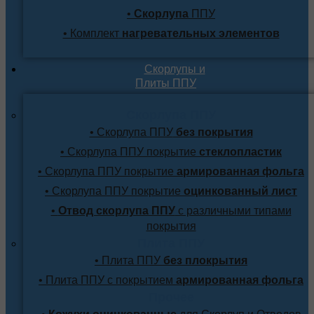
•
Скорлупа
ППУ
• Комплект
нагревательных элементов
Скорлупы и
Плиты ППУ
Скорлупа ППУ
• Скорлупа ППУ
без покрытия
• Скорлупа ППУ покрытие
стеклопластик
• Скорлупа ППУ покрытие
армированная фольга
• Скорлупа ППУ покрытие
оцинкованный лист
•
Отвод скорлупа ППУ
с различными типами
покрытия
Плита ППУ
• Плита ППУ
без плокрытия
• Плита ППУ с покрытием
армированная фольга
Прочее