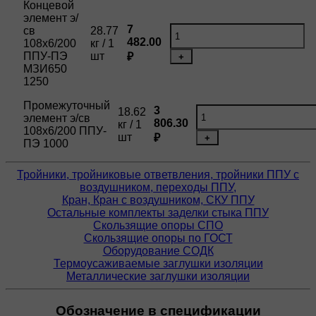
Концевой
элемент э/
7
св
28.77
482.00
108х6/200
кг / 1
ППУ-ПЭ
шт
₽
+
МЗИ650
1250
Промежуточный
3
18.62
элемент э/св
806.30
кг / 1
108х6/200 ППУ-
шт
₽
+
ПЭ 1000
Тройники, тройниковые ответвления, тройники ППУ с
воздушником, переходы ППУ,
Кран, Кран с воздушником, СКУ ППУ
Остальные комплекты заделки стыка ППУ
Скользящие опоры СПО
Скользящие опоры по ГОСТ
Оборудование СОДК
Термоусаживаемые заглушки изоляции
Металлические заглушки изоляции
Обозначение в спецификации