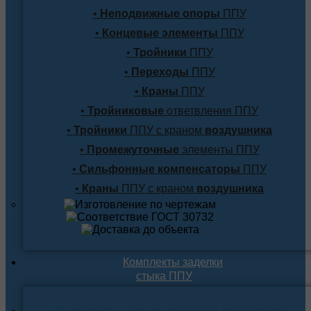
•
Неподвижные опоры
ППУ
•
Концевые элементы
ППУ
•
Тройники
ППУ
•
Переходы
ППУ
•
Краны
ППУ
•
Тройниковые
ответвления ППУ
•
Тройники
ППУ с краном
воздушника
•
Промежуточные
элементы ППУ
•
Сильфонные компенсаторы
ППУ
•
Краны
ППУ с краном
воздушника
Комплекты заделки
стыка ППУ
Комплекты для подземной прокладки