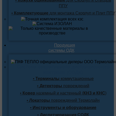
•
Кожухи оцинкованные
для Скорлуп и Отводов
ППУ
•
Комплектующие
для монтажа Скорлуп и Плит ППУ
Продукция
системы ОДК
Система оперативного дистанционного
контроля (СОДК)
•
Терминалы
коммутационные
•
Детекторы
повреждений
•
Ковер
наземный и настенный (
КНЗ и КНС
)
•
Локаторы
повреждений Термолайн
•
Инструменты и оборудование
•
Диспетчеризация СОДК