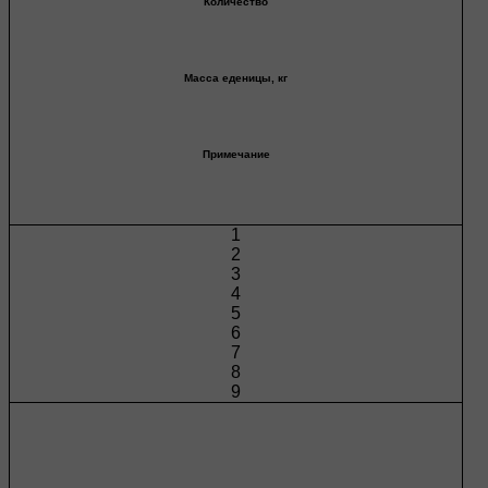
Количество
Масса еденицы, кг
Примечание
1
2
3
4
5
6
7
8
9