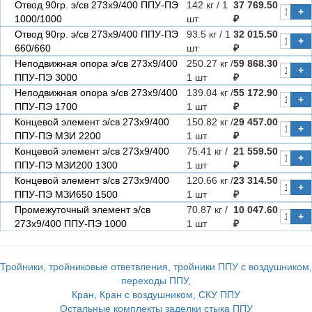
Отвод 90гр. э/св 273х9/400 ППУ-ПЭ
142 кг / 1
37 769.50
+
1000/1000
шт
₽
Отвод 90гр. э/св 273х9/400 ППУ-ПЭ
93.5 кг / 1
32 015.50
+
660/660
шт
₽
Неподвижная опора э/св 273х9/400
250.27 кг /
59 868.30
+
ППУ-ПЭ 3000
1 шт
₽
Неподвижная опора э/св 273х9/400
139.04 кг /
55 172.90
+
ППУ-ПЭ 1700
1 шт
₽
Концевой элемент э/св 273х9/400
150.82 кг /
29 457.00
+
ППУ-ПЭ МЗИ 2200
1 шт
₽
Концевой элемент э/св 273х9/400
75.41 кг /
21 559.50
+
ППУ-ПЭ МЗИ200 1300
1 шт
₽
Концевой элемент э/св 273х9/400
120.66 кг /
23 314.50
+
ППУ-ПЭ МЗИ650 1500
1 шт
₽
Промежуточный элемент э/св
70.87 кг /
10 047.60
+
273х9/400 ППУ-ПЭ 1000
1 шт
₽
Тройники, тройниковые ответвления, тройники ППУ с воздушником,
переходы ППУ,
Кран, Кран с воздушником, СКУ ППУ
Остальные комплекты заделки стыка ППУ