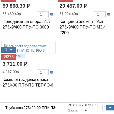
59 868.30 ₽
29 457.00 ₽
63 460.40р
31 224.40р
Неподвижная опора э/св
Концевой элемент э/св
273х9/400 ППУ-ПЭ 3000
273х9/400 ППУ-ПЭ МЗИ
2200
-12%
8.52 кг / м3
Ø273
3 711.00 ₽
4 217.00р
Комплект заделки стыка
273/400 ППУ-ПЭ ТЕПЛО-6
70.87 кг /
8 390.30
Труба э/св 273х9/400 ППУ-ПЭ
+
1 м.п.
₽