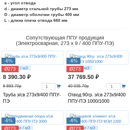
a - угол отвода
d - диаметр стальной трубы 273 мм
D - диаметр оболочки трубы 400 мм
L - длина плеча отвода 660 мм
Сопутствующая ППУ продукция
(Электросварная, 273 х 9 / 400 ППУ-ПЭ)
-6%
-6%
70.87 кг / м3
142 кг / м3
Ø273
Ø273
8 390.30 ₽
37 769.50 ₽
8 893.70р
40 035.70р
Труба э/св 273х9/400 ППУ-
Отвод 90гр. э/св 273х9/400
ПЭ
ППУ-ПЭ 1000/1000
-6%
-6%
250.27 кг / м3
150.82 кг / м3
Ø273
Ø273