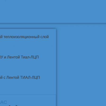
📞
+7 (4852) 91-96-22
info@pkfteplo.ru
✉
й теплоизоляционный слой
У и Лентой ТИАЛ-ЛЦП
той и Лентой ТИАЛ-ЛЦП
ВАС