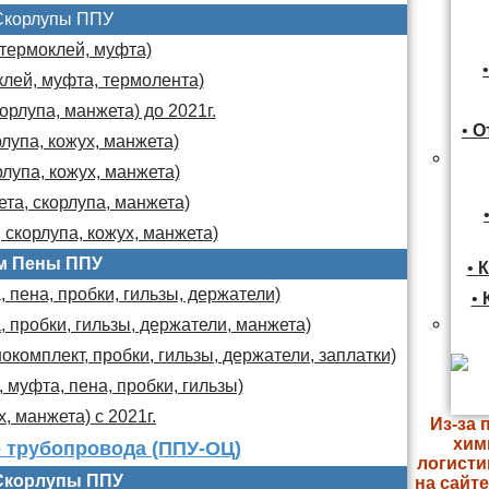
Скорлупы ППУ
 термоклей, муфта)
клей, муфта, термолента)
орлупа, манжета) до 2021г.
•
О
лупа, кожух, манжета)
лупа, кожух, манжета)
та, скорлупа, манжета)
 скорлупа, кожух, манжета)
м Пены ППУ
•
К
 пена, пробки, гильзы, держатели)
•
, пробки, гильзы, держатели, манжета)
комплект, пробки, гильзы, держатели, заплатки)
 муфта, пена, пробки, гильзы)
х, манжета) с 2021г.
Из-за 
хим
 трубопровода (ППУ-ОЦ)
логисти
Скорлупы ППУ
на сайт