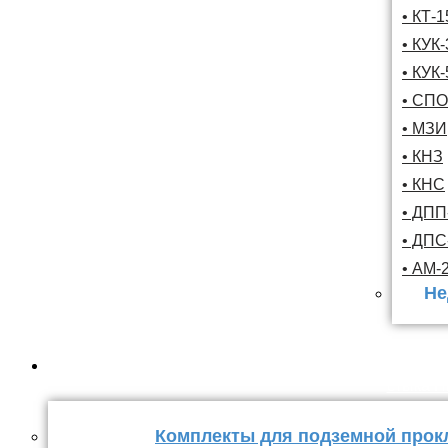
• КТ-
• КУК-
• КУК-
• СПО
• МЗИ
• КНЗ
• КНС
• ДПП
• ДП
• АМ-
Не
Комплекты
стыка 
Комплекты для подземной прок