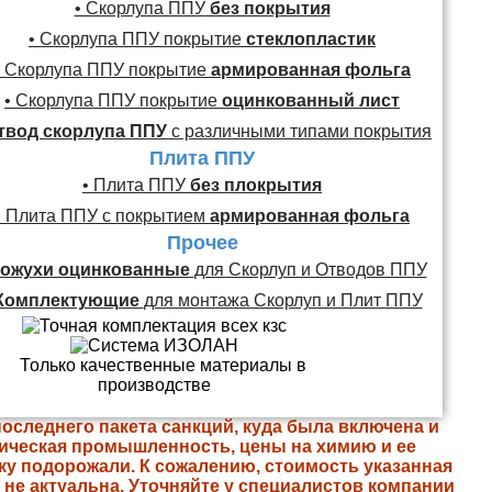
• Скорлупа ППУ
без покрытия
• Скорлупа ППУ покрытие
стеклопластик
• Скорлупа ППУ покрытие
армированная фольга
• Скорлупа ППУ покрытие
оцинкованный лист
твод скорлупа ППУ
с различными типами покрытия
Плита ППУ
• Плита ППУ
без плокрытия
• Плита ППУ с покрытием
армированная фольга
Прочее
ожухи оцинкованные
для Скорлуп и Отводов ППУ
Комплектующие
для монтажа Скорлуп и Плит ППУ
последнего пакета санкций, куда была включена и
ическая промышленность, цены на химию и ее
ку подорожали. К сожалению, стоимость указанная
е не актуальна. Уточняйте у специалистов компании