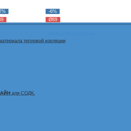
12%
-6%
89
Ø89
Новости и статьи
материала тепловой изоляции
ЛАЙН
для СОДК.