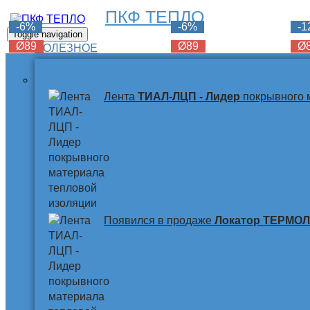
ПКФ ТЕПЛО
-6%
-6%
-6%
-
Toggle navigation
Ø89
Ø89
Ø89
Ø
ПОЛЕЗНОЕ
Лента
ТИАЛ-ЛЦП - Лидер
покрывного 
Появился в продаже
Локатор ТЕРМО