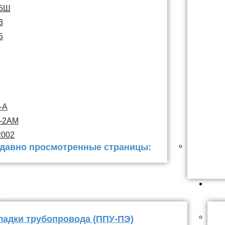
15Ш
3
5
-А
С-2АМ
2002
давно просмотренные страницы:
 заделки
ППУ
ладки трубопровода (ППУ-ПЭ)