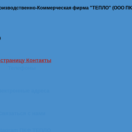
роизводственно-Коммерческая фирма "ТЕПЛО" (ООО П
9
 страницу Контакты
Телефоны
лектронные адреса
Связаться с нами
stagram ПКФ ТЕПЛО