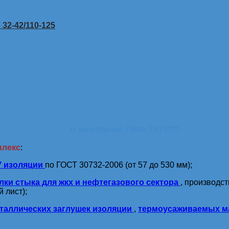
32-42/110-125
о компании ПКФ ТЕПЛО
плекс
:
У изоляции
по ГОСТ 30732-2006 (от 57 до 530 мм);
лки стыка для жкх и нефтегазового сектора
, производс
 лист);
таллических заглушек изоляции
,
термоусаживаемых м