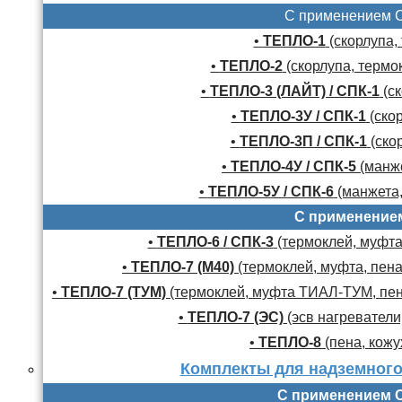
С применением 
•
ТЕПЛО-1
(скорлупа,
•
ТЕПЛО-2
(скорлупа, термо
•
ТЕПЛО-3 (ЛАЙТ) / СПК-1
(ск
•
ТЕПЛО-3У / СПК-1
(скор
•
ТЕПЛО-3П / СПК-1
(скор
•
ТЕПЛО-4У / СПК-5
(манже
•
ТЕПЛО-5У / СПК-6
(манжета,
С применение
•
ТЕПЛО-6 / СПК-3
(термоклей, муфта,
•
ТЕПЛО-7 (М40)
(термоклей, муфта, пена
•
ТЕПЛО-7 (ТУМ)
(термоклей, муфта ТИАЛ-ТУМ, пено
•
ТЕПЛО-7 (ЭС)
(эсв нагреватели,
•
ТЕПЛО-8
(пена, кожу
Комплекты для надземного
С применением 