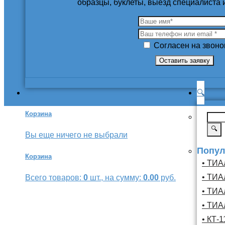
образцы, буклеты, выезд специалиста
Согласен на звоно
🔍
Корзина
🔍
Вы еще ничего не выбрали
Попул
Корзина
• ТИА
• ТИА
Всего товаров:
0
шт., на сумму:
0.00
руб.
• ТИА
• ТИА
• КТ-1