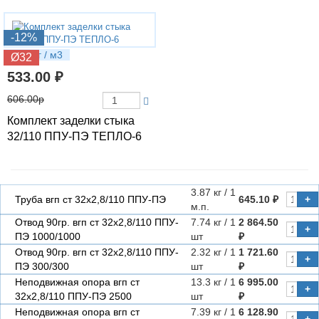
-12%
1.03 кг / м3
Ø32
533.00 ₽
606.00р
Комплект заделки стыка
32/110 ППУ-ПЭ ТЕПЛО-6
3.87 кг / 1
Труба вгп ст 32х2,8/110 ППУ-ПЭ
645.10 ₽
+
м.п.
Отвод 90гр. вгп ст 32х2,8/110 ППУ-
7.74 кг / 1
2 864.50
+
ПЭ 1000/1000
шт
₽
Отвод 90гр. вгп ст 32х2,8/110 ППУ-
2.32 кг / 1
1 721.60
+
ПЭ 300/300
шт
₽
Неподвижная опора вгп ст
13.3 кг / 1
6 995.00
+
32х2,8/110 ППУ-ПЭ 2500
шт
₽
Неподвижная опора вгп ст
7.39 кг / 1
6 128.90