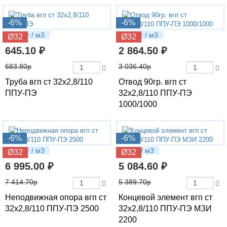
-6%
-6%
3.87 кг / м3
7.74 кг / м3
Ø32
Ø32
645.10 ₽
2 864.50 ₽
683.80р
3 036.40р
Труба вгп ст 32х2,8/110
Отвод 90гр. вгп ст
ППУ-ПЭ
32х2,8/110 ППУ-ПЭ
1000/1000
-6%
-6%
13.3 кг / м3
9.6 кг / м3
Ø32
Ø32
6 995.00 ₽
5 084.60 ₽
7 414.70р
5 389.70р
Неподвижная опора вгп ст
Концевой элемент вгп ст
32х2,8/110 ППУ-ПЭ 2500
32х2,8/110 ППУ-ПЭ МЗИ
2200