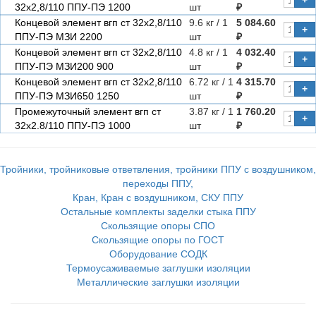
+
32х2,8/110 ППУ-ПЭ 1200
шт
₽
Концевой элемент вгп ст 32х2,8/110
9.6 кг / 1
5 084.60
+
ППУ-ПЭ МЗИ 2200
шт
₽
Концевой элемент вгп ст 32х2,8/110
4.8 кг / 1
4 032.40
+
ППУ-ПЭ МЗИ200 900
шт
₽
Концевой элемент вгп ст 32х2,8/110
6.72 кг / 1
4 315.70
+
ППУ-ПЭ МЗИ650 1250
шт
₽
Промежуточный элемент вгп ст
3.87 кг / 1
1 760.20
+
32х2.8/110 ППУ-ПЭ 1000
шт
₽
Тройники, тройниковые ответвления, тройники ППУ с воздушником,
переходы ППУ,
Кран, Кран с воздушником, СКУ ППУ
Остальные комплекты заделки стыка ППУ
Скользящие опоры СПО
Скользящие опоры по ГОСТ
Оборудование СОДК
Термоусаживаемые заглушки изоляции
Металлические заглушки изоляции