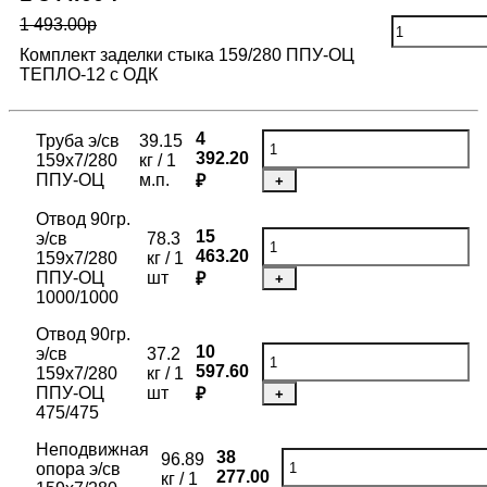
1 493.00р
Комплект заделки стыка 159/280 ППУ-ОЦ
ТЕПЛО-12 с ОДК
4
Труба э/св
39.15
392.20
159х7/280
кг / 1
ППУ-ОЦ
м.п.
₽
+
Отвод 90гр.
15
э/св
78.3
463.20
159х7/280
кг / 1
ППУ-ОЦ
шт
₽
+
1000/1000
Отвод 90гр.
10
э/св
37.2
597.60
159х7/280
кг / 1
ППУ-ОЦ
шт
₽
+
475/475
Неподвижная
38
96.89
опора э/св
277.00
кг / 1