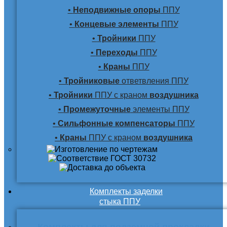
•
Неподвижные опоры
ППУ
•
Концевые элементы
ППУ
•
Тройники
ППУ
•
Переходы
ППУ
•
Краны
ППУ
•
Тройниковые
ответвления ППУ
•
Тройники
ППУ с краном
воздушника
•
Промежуточные
элементы ППУ
•
Сильфонные компенсаторы
ППУ
•
Краны
ППУ с краном
воздушника
Комплекты заделки
стыка ППУ
Комплекты для подземной прокладки