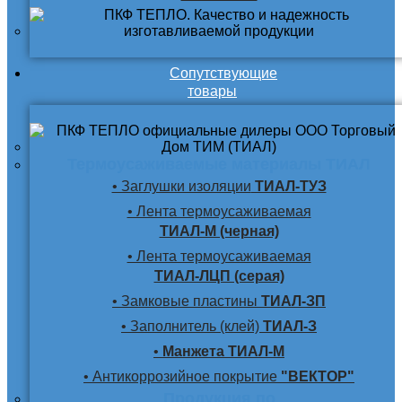
Сопутствующие
товары
Термоусаживаемые материалы ТИАЛ
• Заглушки изоляции
ТИАЛ-ТУЗ
• Лента термоусаживаемая
ТИАЛ-М (черная)
• Лента термоусаживаемая
ТИАЛ-ЛЦП (серая)
• Замковые пластины
ТИАЛ-ЗП
• Заполнитель (клей)
ТИАЛ-З
•
Манжета ТИАЛ-М
• Антикоррозийное покрытие
"ВЕКТОР"
Продукция по