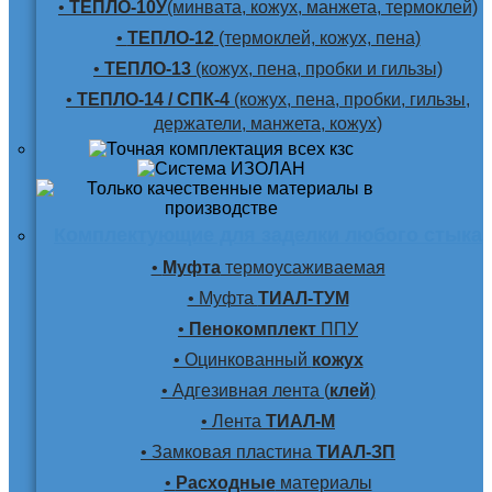
•
ТЕПЛО-10У
(минвата, кожух, манжета, термоклей)
•
ТЕПЛО-12
(термоклей, кожух, пена)
•
ТЕПЛО-13
(кожух, пена, пробки и гильзы)
•
ТЕПЛО-14 / СПК-4
(кожух, пена, пробки, гильзы,
держатели, манжета, кожух)
Комплектующие для заделки любого стыка
•
Муфта
термоусаживаемая
• Муфта
ТИАЛ-ТУМ
•
Пенокомплект
ППУ
• Оцинкованный
кожух
• Адгезивная лента (
клей
)
• Лента
ТИАЛ-М
• Замковая пластина
ТИАЛ-ЗП
•
Расходные
материалы