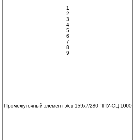
1
2
3
4
5
6
7
8
9
Промежуточный элемент э/св 159х7/280 ППУ-ОЦ 1000