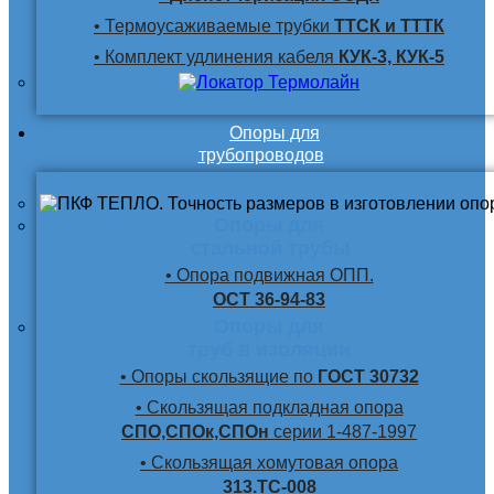
• Термоусаживаемые трубки
ТТСК и ТТТК
• Комплект удлинения кабеля
КУК-3, КУК-5
Опоры для
трубопроводов
Опоры для
стальной трубы
• Опора подвижная ОПП.
ОСТ 36-94-83
Опоры для
труб в изоляции
• Опоры скользящие по
ГОСТ 30732
• Скользящая подкладная опора
СПО,СПОк,СПОн
серии 1-487-1997
• Скользящая хомутовая опора
313.ТС-008