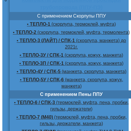
трубопровода (ППУ-ПЭ)
С применением Скорлупы ППУ
•
ТЕПЛО-1
(скорлупа, термоклей, муфта)
•
ТЕПЛО-2
(скорлупа, термоклей, муфта, термолента)
•
ТЕПЛО-3 (ЛАЙТ) / СПК-1
(скорлупа, манжета) до
2021г.
•
ТЕПЛО-3У / СПК-1
(скорлупа, кожух, манжета)
•
ТЕПЛО-3П / СПК-1
(скорлупа, кожух, манжета)
•
ТЕПЛО-4У / СПК-5
(манжета, скорлупа, манжета)
•
ТЕПЛО-5У / СПК-6
(манжета, скорлупа, кожух,
манжета)
С применением Пены ППУ
•
ТЕПЛО-6 / СПК-3
(термоклей, муфта, пена, пробки,
гильзы, держатели)
•
ТЕПЛО-7 (М40)
(термоклей, муфта, пена, пробки,
гильзы, держатели, манжета)