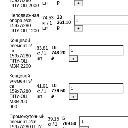
159х7/280
шт
₽
+
ППУ-ОЦ 2000
Неподвижная
33
74.53
опора э/св
361.10
кг / 1
159х7/280
шт
₽
+
ППУ-ОЦ 1200
Концевой
элемент э/
16
83.81
св
748.20
кг / 1
159х7/280
шт
₽
+
ППУ-ОЦ
МЗИ 2200
Концевой
элемент э/
10
св
41.91
776.50
159х7/280
кг / 1
ППУ-ОЦ
шт
₽
+
МЗИ200
900
Промежуточный
5
39.15
элемент э/св
769.50
кг / 1
159х7/280 ППУ-