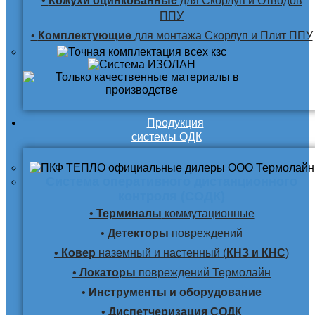
•
Кожухи оцинкованные
для Скорлуп и Отводов
ППУ
•
Комплектующие
для монтажа Скорлуп и Плит ППУ
Продукция
системы ОДК
Система оперативного дистанционного
контроля (СОДК)
•
Терминалы
коммутационные
•
Детекторы
повреждений
•
Ковер
наземный и настенный (
КНЗ и КНС
)
•
Локаторы
повреждений Термолайн
•
Инструменты и оборудование
•
Диспетчеризация СОДК