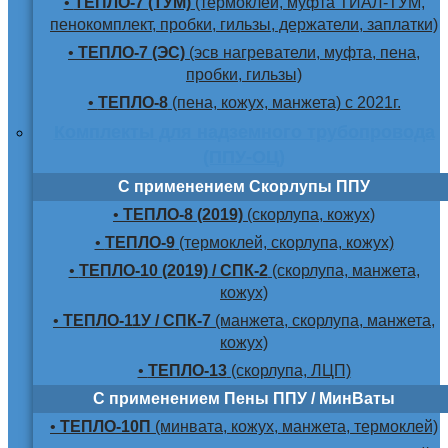
•
ТЕПЛО-7 (ТУМ)
(термоклей, муфта ТИАЛ-ТУМ,
пенокомплект, пробки, гильзы, держатели, заплатки)
•
ТЕПЛО-7 (ЭС)
(эсв нагреватели, муфта, пена,
пробки, гильзы)
•
ТЕПЛО-8
(пена, кожух, манжета) с 2021г.
Комплекты для надземного трубопровода
(ППУ-ОЦ)
С применением Скорлупы ППУ
•
ТЕПЛО-8 (2019)
(скорлупа, кожух)
•
ТЕПЛО-9
(термоклей, скорлупа, кожух)
•
ТЕПЛО-10 (2019) / СПК-2
(скорлупа, манжета,
кожух)
•
ТЕПЛО-11У / СПК-7
(манжета, скорлупа, манжета,
кожух)
•
ТЕПЛО-13
(скорлупа, ЛЦП)
С применением Пены ППУ / МинВаты
•
ТЕПЛО-10П
(минвата, кожух, манжета, термоклей)