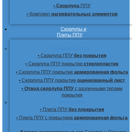
•
Скорлупа
ППУ
• Комплект
нагревательных элементов
Скорлупы и
Плиты ППУ
Скорлупа ППУ
• Скорлупа ППУ
без покрытия
• Скорлупа ППУ покрытие
стеклопластик
• Скорлупа ППУ покрытие
армированная фольга
• Скорлупа ППУ покрытие
оцинкованный лист
•
Отвод скорлупа ППУ
с различными типами
покрытия
Плита ППУ
• Плита ППУ
без плокрытия
• Плита ППУ с покрытием
армированная фольга
Прочее