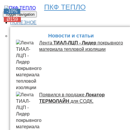
ПКФ ТЕПЛО
-6%
-6%
-6%
-6%
-10%
Toggle navigation
Ø159
Ø159
Ø159
Ø159
Ø159
ПОЛЕЗНОЕ
Новости и статьи
Лента
ТИАЛ-ЛЦП - Лидер
покрывного
материала тепловой изоляции
Появился в продаже
Локатор
ТЕРМОЛАЙН
для СОДК.