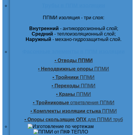
Трубы в ППМ изоляции
ППМИ изоляция - три слоя:
Внутренний
- антикоррозионный слой;
Средний
- теплоизоляционный слой;
Наружный
- механо-гидрозащитный слой.
Фасонные элементы в ППМ изоляции
•
Отводы ППМИ
•
Неподвижные опоры
ППМИ
•
Тройники
ППМИ
•
Переходы
ППМИ
•
Краны
ППМИ
•
Тройниковые
ответвления ППМИ
•
Комплекты изоляции стыка
ППМИ
•
Опоры скользящие ОПХ
для ППМИ труб