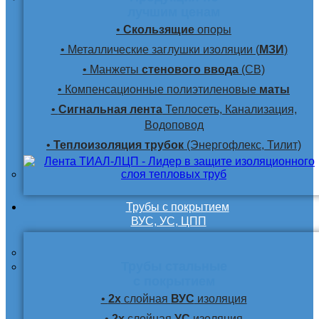
лучшим ценам
•
Скользящие
опоры
• Металлические заглушки изоляции (
МЗИ
)
• Манжеты
стенового ввода
(СВ)
• Компенсационные полиэтиленовые
маты
•
Сигнальная лента
Теплосеть, Канализация,
Водоповод
•
Теплоизоляция трубок
(Энергофлекс, Тилит)
Трубы с покрытием
ВУС, УС, ЦПП
Трубы стальные
с покрытием
•
2х
слойная
ВУС
изоляция
•
2х
слойная
УС
изоляция