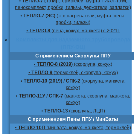
•
ТЕПЛО-7 (ТУМ)
(термоклей, муфта ТИАЛ-ТУМ,
пенокомплект, пробки, гильзы, держатели, заплатки)
•
ТЕПЛО-7 (ЭС)
(эсв нагреватели, муфта, пена,
пробки, гильзы)
•
ТЕПЛО-8
(пена, кожух, манжета) с 2021г.
Комплекты для надземного трубопровода
(ППУ-ОЦ)
С применением Скорлупы ППУ
•
ТЕПЛО-8 (2019)
(скорлупа, кожух)
•
ТЕПЛО-9
(термоклей, скорлупа, кожух)
•
ТЕПЛО-10 (2019) / СПК-2
(скорлупа, манжета,
кожух)
•
ТЕПЛО-11У / СПК-7
(манжета, скорлупа, манжета,
кожух)
•
ТЕПЛО-13
(скорлупа, ЛЦП)
С применением Пены ППУ / МинВаты
•
ТЕПЛО-10П
(минвата, кожух, манжета, термоклей)