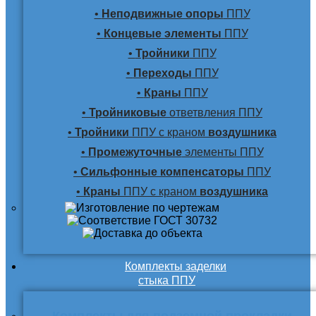
•
Неподвижные опоры
ППУ
•
Концевые элементы
ППУ
•
Тройники
ППУ
•
Переходы
ППУ
•
Краны
ППУ
•
Тройниковые
ответвления ППУ
•
Тройники
ППУ с краном
воздушника
•
Промежуточные
элементы ППУ
•
Сильфонные компенсаторы
ППУ
•
Краны
ППУ с краном
воздушника
Комплекты заделки
стыка ППУ
Комплекты для подземной прокладки