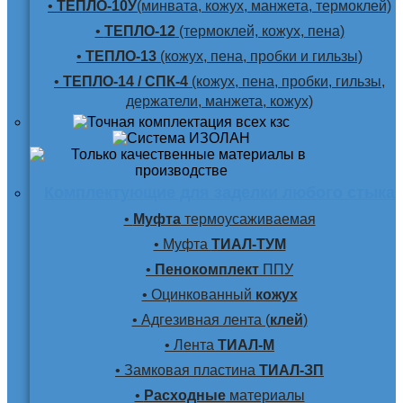
•
ТЕПЛО-10У
(минвата, кожух, манжета, термоклей)
•
ТЕПЛО-12
(термоклей, кожух, пена)
•
ТЕПЛО-13
(кожух, пена, пробки и гильзы)
•
ТЕПЛО-14 / СПК-4
(кожух, пена, пробки, гильзы,
держатели, манжета, кожух)
Комплектующие для заделки любого стыка
•
Муфта
термоусаживаемая
• Муфта
ТИАЛ-ТУМ
•
Пенокомплект
ППУ
• Оцинкованный
кожух
• Адгезивная лента (
клей
)
• Лента
ТИАЛ-М
• Замковая пластина
ТИАЛ-ЗП
•
Расходные
материалы