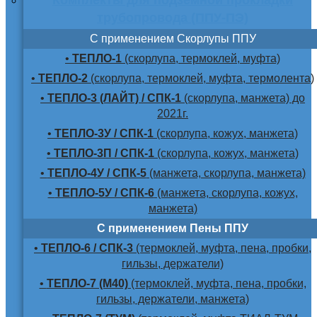
трубопровода (ППУ-ПЭ)
С применением Скорлупы ППУ
•
ТЕПЛО-1
(скорлупа, термоклей, муфта)
•
ТЕПЛО-2
(скорлупа, термоклей, муфта, термолента)
•
ТЕПЛО-3 (ЛАЙТ) / СПК-1
(скорлупа, манжета) до
2021г.
•
ТЕПЛО-3У / СПК-1
(скорлупа, кожух, манжета)
•
ТЕПЛО-3П / СПК-1
(скорлупа, кожух, манжета)
•
ТЕПЛО-4У / СПК-5
(манжета, скорлупа, манжета)
•
ТЕПЛО-5У / СПК-6
(манжета, скорлупа, кожух,
манжета)
С применением Пены ППУ
•
ТЕПЛО-6 / СПК-3
(термоклей, муфта, пена, пробки,
гильзы, держатели)
•
ТЕПЛО-7 (М40)
(термоклей, муфта, пена, пробки,
гильзы, держатели, манжета)