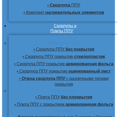
•
Скорлупа
ППУ
• Комплект
нагревательных элементов
Скорлупы и
Плиты ППУ
Скорлупа ППУ
• Скорлупа ППУ
без покрытия
• Скорлупа ППУ покрытие
стеклопластик
• Скорлупа ППУ покрытие
армированная фольга
• Скорлупа ППУ покрытие
оцинкованный лист
•
Отвод скорлупа ППУ
с различными типами
покрытия
Плита ППУ
• Плита ППУ
без плокрытия
• Плита ППУ с покрытием
армированная фольга
Прочее