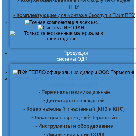
•
Кожухи оцинкованные
для Скорлуп и Отводов
ППУ
•
Комплектующие
для монтажа Скорлуп и Плит ППУ
Продукция
системы ОДК
Система оперативного дистанционного
контроля (СОДК)
•
Терминалы
коммутационные
•
Детекторы
повреждений
•
Ковер
наземный и настенный (
КНЗ и КНС
)
•
Локаторы
повреждений Термолайн
•
Инструменты и оборудование
•
Диспетчеризация СОДК