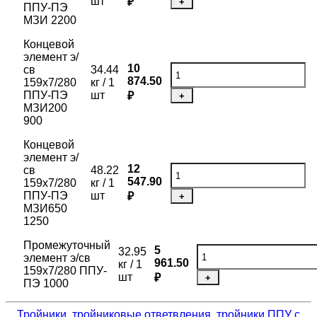
шт
₽
+
ППУ-ПЭ
МЗИ 2200
Концевой
элемент э/
10
св
34.44
874.50
159х7/280
кг / 1
ППУ-ПЭ
шт
₽
+
МЗИ200
900
Концевой
элемент э/
12
св
48.22
547.90
159х7/280
кг / 1
ППУ-ПЭ
шт
₽
+
МЗИ650
1250
Промежуточный
5
32.95
элемент э/св
961.50
кг / 1
159х7/280 ППУ-
шт
₽
+
ПЭ 1000
Тройники, тройниковые ответвления, тройники ППУ с