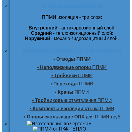
Трубы в ППМ изоляции
ППМИ изоляция - три слоя:
Внутренний
- антикоррозионный слой;
Средний
- теплоизоляционный слой;
Наружный
- механо-гидрозащитный слой.
Фасонные элементы в ППМ изоляции
•
Отводы ППМИ
•
Неподвижные опоры
ППМИ
•
Тройники
ППМИ
•
Переходы
ППМИ
•
Краны
ППМИ
•
Тройниковые
ответвления ППМИ
•
Комплекты изоляции стыка
ППМИ
•
Опоры скользящие ОПХ
для ППМИ труб