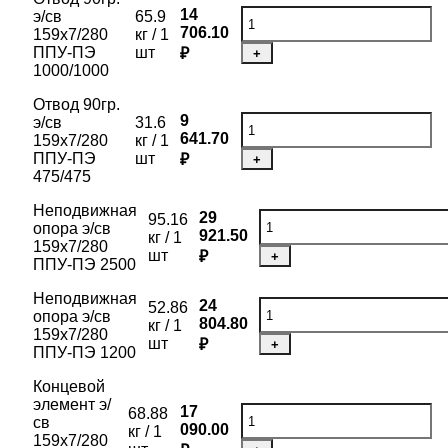
14
э/св
65.9
706.10
159х7/280
кг / 1
ППУ-ПЭ
шт
₽
+
1000/1000
Отвод 90гр.
9
э/св
31.6
641.70
159х7/280
кг / 1
ППУ-ПЭ
шт
₽
+
475/475
Неподвижная
29
95.16
опора э/св
921.50
кг / 1
159х7/280
шт
₽
+
ППУ-ПЭ 2500
Неподвижная
24
52.86
опора э/св
804.80
кг / 1
159х7/280
шт
₽
+
ППУ-ПЭ 1200
Концевой
элемент э/
17
68.88
св
090.00
кг / 1
159х7/280