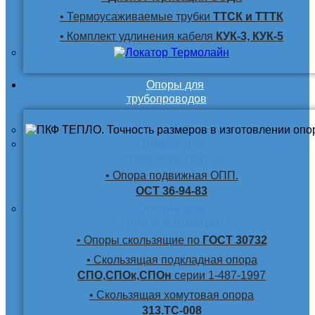
• Термоусаживаемые трубки
ТТСК и ТТТК
• Комплект удлинения кабеля
КУК-3, КУК-5
Опоры для
трубопроводов
Опоры для
стальной трубы
• Опора подвижная ОПП.
ОСТ 36-94-83
Опоры для
труб в изоляции
• Опоры скользящие по
ГОСТ 30732
• Скользящая подкладная опора
СПО,СПОк,СПОн
серии 1-487-1997
• Скользящая хомутовая опора
313.ТС-008