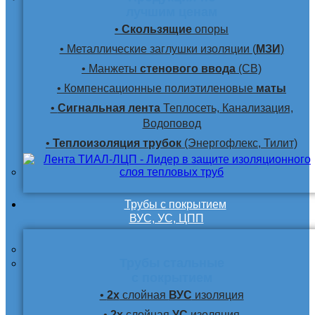
лучшим ценам
•
Скользящие
опоры
• Металлические заглушки изоляции (
МЗИ
)
• Манжеты
стенового ввода
(СВ)
• Компенсационные полиэтиленовые
маты
•
Сигнальная лента
Теплосеть, Канализация,
Водоповод
•
Теплоизоляция трубок
(Энергофлекс, Тилит)
Трубы с покрытием
ВУС, УС, ЦПП
Трубы стальные
с покрытием
•
2х
слойная
ВУС
изоляция
•
2х
слойная
УС
изоляция