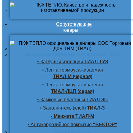
Сопутствующие
товары
Термоусаживаемые материалы ТИАЛ
• Заглушки изоляции
ТИАЛ-ТУЗ
• Лента термоусаживаемая
ТИАЛ-М (черная)
• Лента термоусаживаемая
ТИАЛ-ЛЦП (серая)
• Замковые пластины
ТИАЛ-ЗП
• Заполнитель (клей)
ТИАЛ-З
•
Манжета ТИАЛ-М
• Антикоррозийное покрытие
"ВЕКТОР"
Продукция по