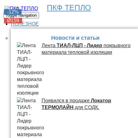
ПКФ ТЕПЛО
-6%
-6%
-6%
-6%
-12%
Toggle navigation
Ø159
Ø159
Ø159
Ø159
Ø159
ПОЛЕЗНОЕ
Новости и статьи
Лента
ТИАЛ-ЛЦП - Лидер
покрывного
материала тепловой изоляции
Появился в продаже
Локатор
ТЕРМОЛАЙН
для СОДК.