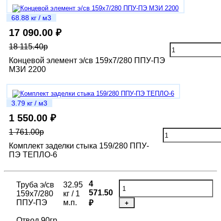
68.88 кг / м3
17 090.00 ₽
18 115.40р
Концевой элемент э/св 159х7/280 ППУ-ПЭ
МЗИ 2200
3.79 кг / м3
1 550.00 ₽
1 761.00р
Комплект заделки стыка 159/280 ППУ-
ПЭ ТЕПЛО-6
4
Труба э/св
32.95
571.50
159х7/280
кг / 1
ППУ-ПЭ
м.п.
₽
+
Отвод 90гр.